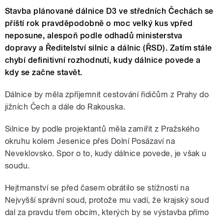
Stavba plánované dálnice D3 ve středních Čechách se
příští rok pravděpodobně o moc velký kus vpřed
neposune, alespoň podle odhadů ministerstva
dopravy a Ředitelství silnic a dálnic (ŘSD). Zatím stále
chybí definitivní rozhodnutí, kudy dálnice povede a
kdy se začne stavět.
Dálnice by měla zpříjemnit cestování řidičům z Prahy do
jižních Čech a dále do Rakouska.
Silnice by podle projektantů měla zamířit z Pražského
okruhu kolem Jesenice přes Dolní Posázaví na
Neveklovsko. Spor o to, kudy dálnice povede, je však u
soudu.
Hejtmanství se před časem obrátilo se stížností na
Nejvyšší správní soud, protože mu vadí, že krajský soud
dal za pravdu třem obcím, kterých by se výstavba přímo