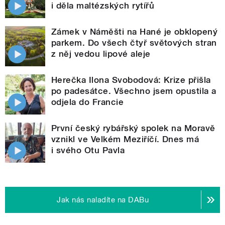
i děla maltézských rytířů
Zámek v Náměšti na Hané je obklopený
parkem. Do všech čtyř světových stran
z něj vedou lipové aleje
Herečka Ilona Svobodová: Krize přišla
po padesátce. Všechno jsem opustila a
odjela do Francie
První český rybářský spolek na Moravě
vznikl ve Velkém Meziříčí. Dnes má
i svého Otu Pavla
Jak nás naladíte na DABu