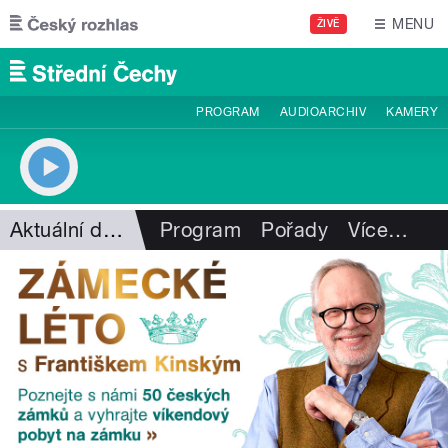
Přejít k hlavnímu obsahu
MENU
ŽIVĚ
PROGRAM
AUDIOARCHIV
KAMERY
Aktuální dění
Program
Pořady
Více
…