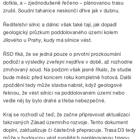
dotkla, a – zjednodušeně řečeno – plánovanou trasu
zrušil. Soudní tahanice neskončí dříve jak v dubnu.
Ředitelství silnic a dálnic však také tají, jak dopadl
geologický průzkum poddolovaného území kolem
Jílového u Prahy, kudy má silnice vést.
ŘSD říká, že se jedná pouze o prvotní prozkoumání
podloží a výsledky zveřejní nejdříve v době, až rozhodne
zmiňovaný soud. Na podzim však jasně říkalo, že studie
bude měsíc před koncem roku kompletně hotová. Další
zpoždění tedy může stavba nabrat, když geologové
řeknou, že vést silnici na poddolovaném území nebo
vedle něj by bylo drahé a třeba nebezpečné.
Kraj se rozhodl už teď, že začne připravovat aktualizaci
takzvaných Zásad územního rozvoje. Tento dokument
doplní, zaktualizuje či částečně přepracuje. Trasa D3 tedy
může v budoucnu vést nynějších naplánovanou trasou,