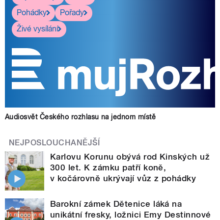
Pohádky
Pořady
Živé vysílání
Audiosvět Českého rozhlasu na jednom místě
NEJPOSLOUCHANĚJŠÍ
Karlovu Korunu obývá rod Kinských už
300 let. K zámku patří koně,
v kočárovně ukrývají vůz z pohádky
Barokní zámek Dětenice láká na
unikátní fresky, ložnici Emy Destinnové