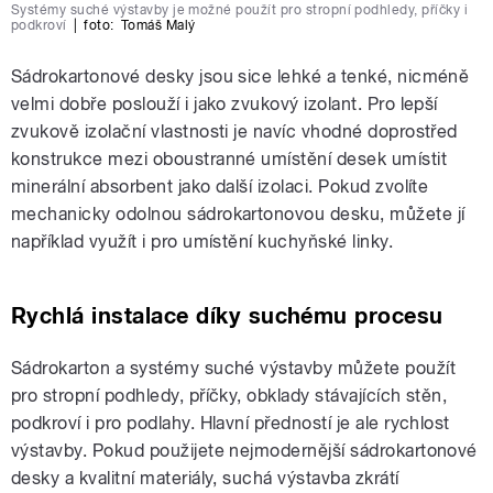
Systémy suché výstavby je možné použít pro stropní podhledy, příčky i
podkroví
|
foto:
Tomáš Malý
Sádrokartonové desky jsou sice lehké a tenké, nicméně
velmi dobře poslouží i jako zvukový izolant. Pro lepší
zvukově izolační vlastnosti je navíc vhodné doprostřed
konstrukce mezi oboustranné umístění desek umístit
minerální absorbent jako další izolaci. Pokud zvolíte
mechanicky odolnou sádrokartonovou desku, můžete jí
například využít i pro umístění kuchyňské linky.
Rychlá instalace díky suchému procesu
Sádrokarton a systémy suché výstavby můžete použít
pro stropní podhledy, příčky, obklady stávajících stěn,
podkroví i pro podlahy. Hlavní předností je ale rychlost
výstavby. Pokud použijete nejmodernější sádrokartonové
desky a kvalitní materiály, suchá výstavba zkrátí