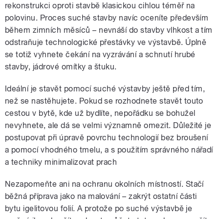
rekonstrukci oproti stavbě klasickou cihlou téměř na
polovinu. Proces suché stavby navíc oceníte především
během zimních měsíců – nevnáší do stavby vlhkost a tím
odstraňuje technologické přestávky ve výstavbě. Úplně
se totiž vyhnete čekání na vyzrávání a schnutí hrubé
stavby, jádrové omítky a štuku.
Ideální je stavět pomocí suché výstavby ještě před tím,
než se nastěhujete. Pokud se rozhodnete stavět touto
cestou v bytě, kde už bydlíte, nepořádku se bohužel
nevyhnete, ale dá se velmi významně omezit. Důležité je
postupovat při úpravě povrchu technologií bez broušení
a pomocí vhodného tmelu, a s použitím správného nářadí
a techniky minimalizovat prach
Nezapomeňte ani na ochranu okolních místností. Stačí
běžná příprava jako na malování – zakrýt ostatní části
bytu igelitovou folií. A protože po suché výstavbě je