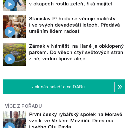
v okapech rostla zeleň, říká majitel
Stanislav Příhoda se věnuje malířství
i ve svých devadesáti letech. Předává
uměním lidem radost
Zámek v Náměšti na Hané je obklopený
parkem. Do všech čtyř světových stran
z něj vedou lipové aleje
Jak nás naladíte na DABu
VÍCE Z POŘADU
První český rybářský spolek na Moravě
vznikl ve Velkém Meziříčí. Dnes má
i svého Otu Pavla