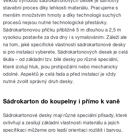
Velkou výhodou sádrokartonových desek je samotný
stavební proces díky lehkosti materiálu. Pracujeme s
menším množstvím hmoty a díky technologii suchých
procesů nejsou nutné technologické přestávky.
Sádrokartonovou příčku přibližně 5 m dlouhou a 2,5 m
vysokou postavíte za dva dny i s vymalováním. Záleží ale
na tom, jaké specifické vlastnosti sádrokartonové desky
si pro instalaci vyberete. Sádrokartonových desek je celá
škála – od základní tzv. bílé desky po různé speciální,
které izolují hluk, jsou protipožární nebo mechanicky
odolné. Aspektů je celá řada a před instalací je vždy
nutné zvolit správný druh desky.
Sádrokarton do koupelny i přímo k vaně
Sádrokartonové desky mají různé speciální přísady, které
ovlivňují a zesilují základní vlastnosti materiálu a jejich
specifikaci můžeme pro lepší orientaci rozlišit i barvou.