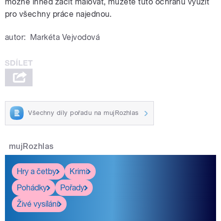
možné ihned začít malovat, můžete tuto ochranu využít
pro všechny práce najednou.
autor:
Markéta Vejvodová
Všechny díly pořadu na mujRozhlas
mujRozhlas
Hry a četby
Krimi
Pohádky
Pořady
Živé vysílání