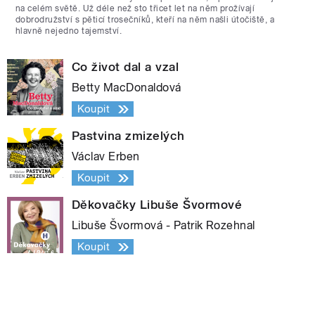
na celém světě. Už déle než sto třicet let na něm prožívají
dobrodružství s pěticí trosečníků, kteří na něm našli útočiště, a
hlavně nejedno tajemství.
Co život dal a vzal
Betty MacDonaldová
Koupit
Pastvina zmizelých
Václav Erben
Koupit
Děkovačky Libuše Švormové
Libuše Švormová - Patrik Rozehnal
Koupit