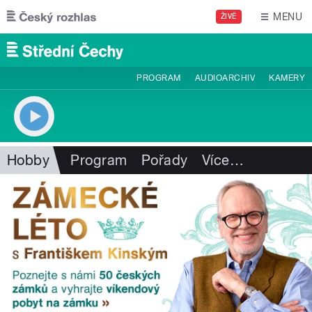
Přejít k hlavnímu obsahu
MENU
ŽIVĚ
PROGRAM
AUDIOARCHIV
KAMERY
Hobby
Program
Pořady
Více
…