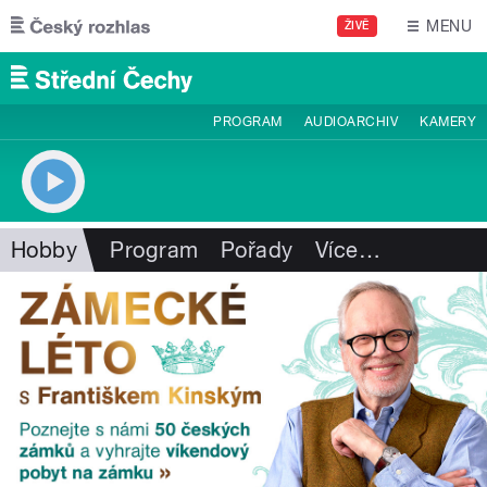
Přejít k hlavnímu obsahu
MENU
ŽIVĚ
PROGRAM
AUDIOARCHIV
KAMERY
Hobby
Program
Pořady
Více
…