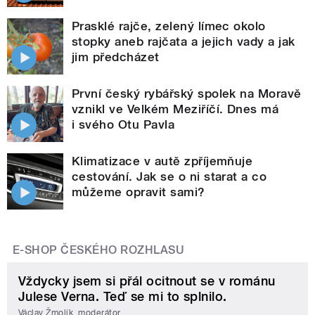
Prasklé rajče, zelený límec okolo
stopky aneb rajčata a jejich vady a jak
jim předcházet
První český rybářský spolek na Moravě
vznikl ve Velkém Meziříčí. Dnes má
i svého Otu Pavla
Klimatizace v autě zpříjemňuje
cestování. Jak se o ni starat a co
můžeme opravit sami?
E-SHOP ČESKÉHO ROZHLASU
Vždycky jsem si přál ocitnout se v románu
Julese Verna. Teď se mi to splnilo.
Václav Žmolík, moderátor