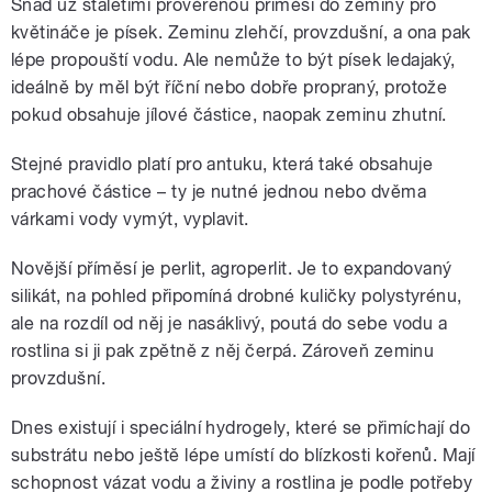
Snad už staletími prověřenou příměsí do zeminy pro
květináče je písek. Zeminu zlehčí, provzdušní, a ona pak
lépe propouští vodu. Ale nemůže to být písek ledajaký,
ideálně by měl být říční nebo dobře propraný, protože
pokud obsahuje jílové částice, naopak zeminu zhutní.
Stejné pravidlo platí pro antuku, která také obsahuje
prachové částice – ty je nutné jednou nebo dvěma
várkami vody vymýt, vyplavit.
Novější příměsí je perlit, agroperlit. Je to expandovaný
silikát, na pohled připomíná drobné kuličky polystyrénu,
ale na rozdíl od něj je nasáklivý, poutá do sebe vodu a
rostlina si ji pak zpětně z něj čerpá. Zároveň zeminu
provzdušní.
Dnes existují i speciální hydrogely, které se přimíchají do
substrátu nebo ještě lépe umístí do blízkosti kořenů. Mají
schopnost vázat vodu a živiny a rostlina je podle potřeby