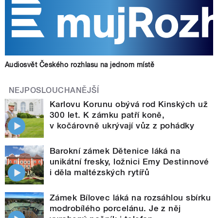
Audiosvět Českého rozhlasu na jednom místě
NEJPOSLOUCHANĚJŠÍ
Karlovu Korunu obývá rod Kinských už
300 let. K zámku patří koně,
v kočárovně ukrývají vůz z pohádky
Barokní zámek Dětenice láká na
unikátní fresky, ložnici Emy Destinnové
i děla maltézských rytířů
Zámek Bílovec láká na rozsáhlou sbírku
modrobílého porcelánu. Je z něj