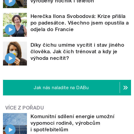
vyrobený nočník i telefon
Herečka Ilona Svobodová: Krize přišla
po padesátce. Všechno jsem opustila a
odjela do Francie
Díky čichu umíme vycítit i stav jiného
člověka. Jak čich trénovat a kdy je
výhoda necítit?
Jak nás naladíte na DABu
VÍCE Z POŘADU
Komunitní sdílení energie umožní
vypomoci rodině, výrobcům
i spotřebitelům