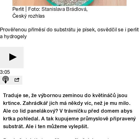
Perlit | Foto:
Stanislava Brádlová
,
Český rozhlas
Prověřenou příměsí do substrátu je písek, osvědčil se i perlit
a hydrogely
3:05
Traduje se, že výbornou zeminou do květináčů jsou
krtince. Zahrádkář jich má někdy víc, než je mu milo.
Ale co lid panelákový? V trávníčku před domem abys
krtka pohledal. A tak kupujeme průmyslově připravený
substrát. Ale i ten můžeme vylepšit.