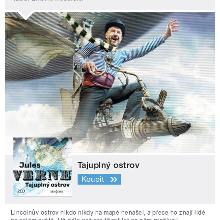
Tajuplný ostrov
Koupit
Lincolnův ostrov nikdo nikdy na mapě nenašel, a přece ho znají lidé