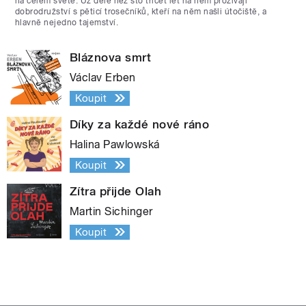
na celém světě. Už déle než sto třicet let na něm prožívají
dobrodružství s pěticí trosečníků, kteří na něm našli útočiště, a
hlavně nejedno tajemství.
Bláznova smrt
Václav Erben
Koupit
Díky za každé nové ráno
Halina Pawlowská
Koupit
Zítra přijde Olah
Martin Sichinger
Koupit