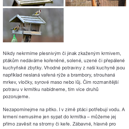
Nikdy nekrmíme plesnivým či jinak zkaženým krmivem,
ptákům nedáváme kořeněné, solené, uzené či přepálené
kuchyňské zbytky. Vhodné potraviny z naší kuchyně jsou
například neslaná vařená rýže a brambory, strouhaná
mrkev, vločky, syrové maso nebo lůj. Čím rozmanitější
potravu v krmítku nabídneme, tím více druhů
pozorujeme.
Nezapomínejme na pítko. I v zimě ptáci potřebují vodu. A
krmení nemusíme jen sypat do krmítka – můžeme jej
přímo zavěsit na stromy či keře. Zábavné, hlavně pro