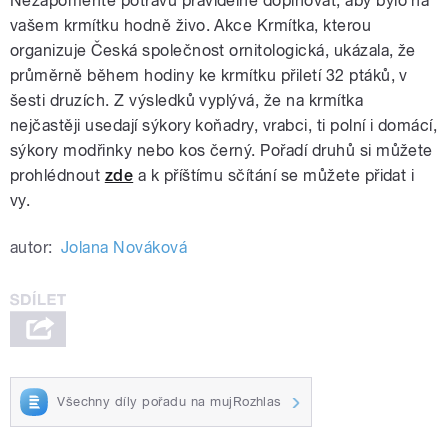
Nezapomeňte potravu pravidelně doplňovat, aby bylo na
vašem krmítku hodně živo. Akce Krmítka, kterou
organizuje Česká společnost ornitologická, ukázala, že
průměrně během hodiny ke krmítku přiletí 32 ptáků, v
šesti druzích. Z výsledků vyplývá, že na krmítka
nejčastěji usedají sýkory koňadry, vrabci, ti polní i domácí,
sýkory modřinky nebo kos černý. Pořadí druhů si můžete
prohlédnout
zde
a k příštímu sčítání se můžete přidat i
vy.
autor:
Jolana Nováková
Všechny díly pořadu na mujRozhlas