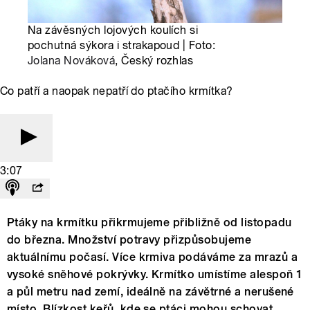
Na závěsných lojových koulích si
pochutná sýkora i strakapoud | Foto:
Jolana Nováková
, Český rozhlas
Co patří a naopak nepatří do ptačího krmítka?
3:07
Ptáky na krmítku přikrmujeme přibližně od listopadu
do března. Množství potravy přizpůsobujeme
aktuálnímu počasí. Více krmiva podáváme za mrazů a
vysoké sněhové pokrývky. Krmítko umístíme alespoň 1
a půl metru nad zemí, ideálně na závětrné a nerušené
místo. Blízkost keřů, kde se ptáci mohou schovat