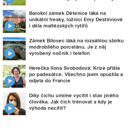
Barokní zámek Dětenice láká na
unikátní fresky, ložnici Emy Destinnové
i děla maltézských rytířů
Zámek Bílovec láká na rozsáhlou sbírku
modrobílého porcelánu. Je z něj
vyrobený nočník i telefon
Herečka Ilona Svobodová: Krize přišla
po padesátce. Všechno jsem opustila a
odjela do Francie
Díky čichu umíme vycítit i stav jiného
člověka. Jak čich trénovat a kdy je
výhoda necítit?