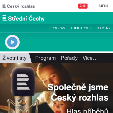
Přejít k hlavnímu obsahu
MENU
ŽIVĚ
PROGRAM
AUDIOARCHIV
KAMERY
Životní styl
Program
Pořady
Více
…