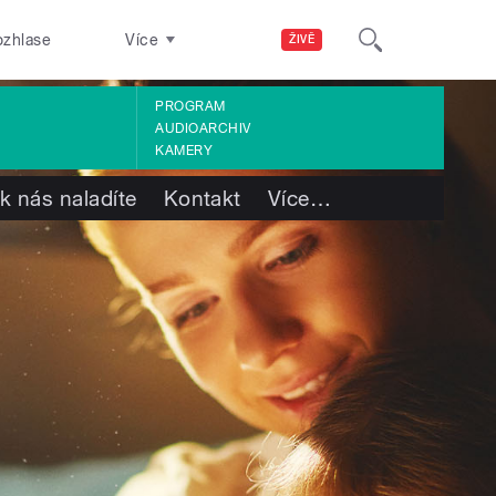
ozhlase
Více
ŽIVĚ
PROGRAM
AUDIOARCHIV
KAMERY
k nás naladíte
Kontakt
Více
…