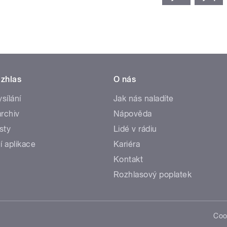
zhlas
O nás
ysílání
Jak nás naladíte
rchiv
Nápověda
sty
Lidé v rádiu
í aplikace
Kariéra
Kontakt
Rozhlasový poplatek
Coo