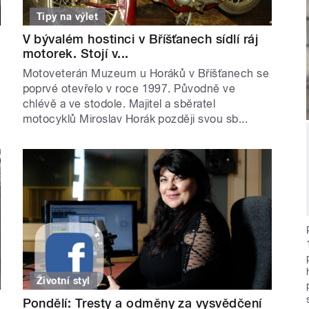
Tipy na výlet
V bývalém hostinci v Bříšťanech sídlí ráj
motorek. Stojí v...
Motoveterán Muzeum u Horáků v Bříšťanech se
poprvé otevřelo v roce 1997. Původně ve
chlévě a ve stodole. Majitel a sběratel
motocyklů Miroslav Horák později svou sb...
Životní styl
Pondělí: Tresty a odměny za vysvědčení