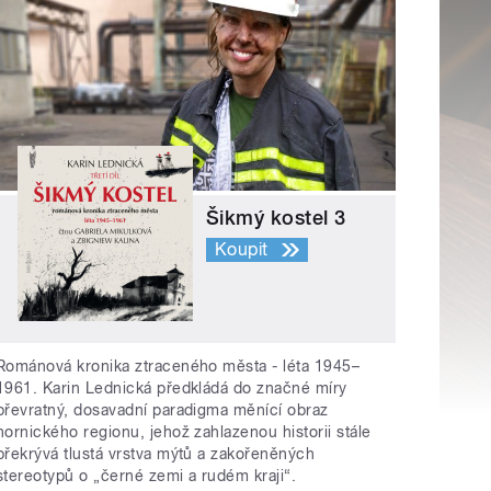
Šikmý kostel 3
Koupit
Románová kronika ztraceného města - léta 1945–
1961. Karin Lednická předkládá do značné míry
převratný, dosavadní paradigma měnící obraz
hornického regionu, jehož zahlazenou historii stále
překrývá tlustá vrstva mýtů a zakořeněných
stereotypů o „černé zemi a rudém kraji“.