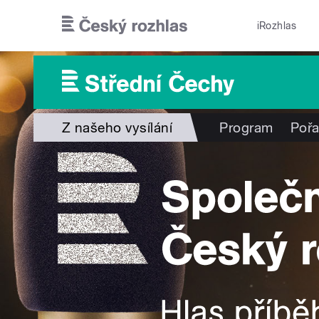
Přejít k hlavnímu obsahu
iRozhlas
Z našeho vysílání
Program
Poř