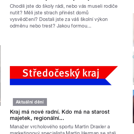
Chodili jste do školy rádi, nebo vás museli rodiče
nutit? Měli jste strach přinést domů
vysvědčení? Dostali jste za váš školní výkon
odměnu nebo trest? Jakou formou...
Aktuální dění
Kraj má nové radní. Kdo má na starost
majetek, regionální...
Manažer vrcholového sportu Martin Draxler a
marketingový specialista Martin Herman se stali