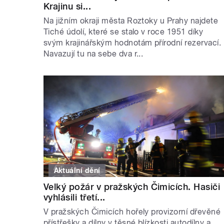
Krajinu si...
Na jižním okraji města Roztoky u Prahy najdete
Tiché údolí, které se stalo v roce 1951 díky
svým krajinářským hodnotám přírodní rezervací.
Navazují tu na sebe dva r...
Aktuální dění
Velký požár v pražských Čimicích. Hasiči
vyhlásili třetí...
V pražských Čimicích hořely provizorní dřevěné
přístřešky a dílny v těsné blízkosti autodílny a