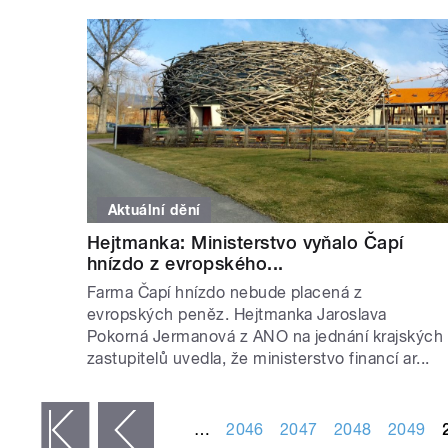
Aktuální dění
Hejtmanka: Ministerstvo vyňalo Čapí
hnízdo z evropského...
Farma Čapí hnízdo nebude placená z
evropských peněz. Hejtmanka Jaroslava
Pokorná Jermanová z ANO na jednání krajských
zastupitelů uvedla, že ministerstvo financí ar...
STRÁNKY
…
2046
2047
2048
2049
 první
‹ předchozí