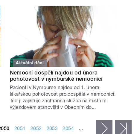
Aktuální dění
Nemocní dospělí najdou od února
pohotovost v nymburské nemocnici
Pacienti v Nymburce najdou od 1. února
lékařskou pohotovost pro dospělé v nemocnici.
Teď ji zajišťuje záchranná služba na místním
výjezdovém stanovišti v Obecním do...
2050
2051
2052
2053
2054
…
následujíc
p