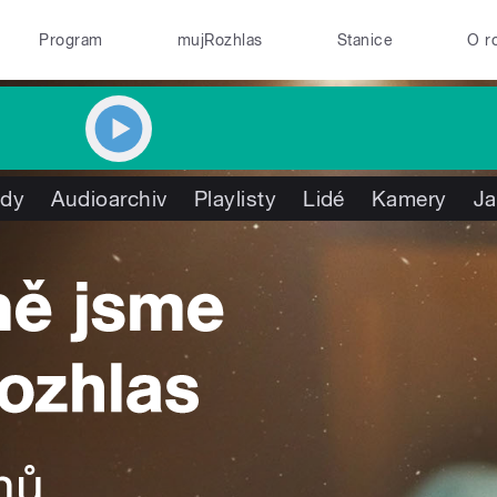
Program
mujRozhlas
Stanice
O r
ady
Audioarchiv
Playlisty
Lidé
Kamery
Ja