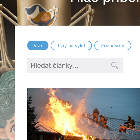
Vše
Tipy na výlet
Rozhovory