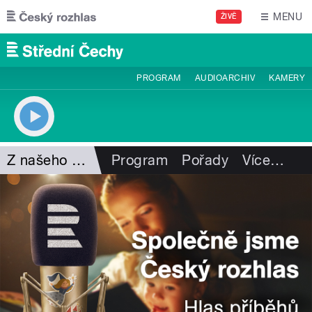
Přejít k hlavnímu obsahu
MENU
ŽIVĚ
PROGRAM
AUDIOARCHIV
KAMERY
Z našeho vysílání
Program
Pořady
Více
…