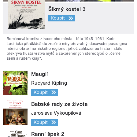
Šikmý kostel 3
Koupit
Románová kronika ztraceného města - léta 1945–1961. Karin
Lednická předkládá do značné míry převratný, dosavadní paradigma
měnící obraz hornického regionu, jehož zahlazenou historii stále
překrývá tlustá vrstva mýtů a zakořeněných stereotypů o „černé
zemi a rudém kraji“.
Mauglí
Rudyard Kipling
Koupit
Babské rady ze života
Jaroslava Vykoupilová
Koupit
Ranní špek 2