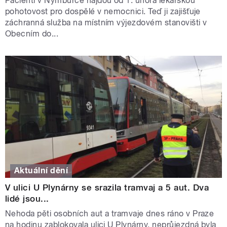
Pacienti v Nymburce najdou od 1. února lékařskou
pohotovost pro dospělé v nemocnici. Teď ji zajišťuje
záchranná služba na místním výjezdovém stanovišti v
Obecním do...
Aktuální dění
V ulici U Plynárny se srazila tramvaj a 5 aut. Dva
lidé jsou...
Nehoda pěti osobních aut a tramvaje dnes ráno v Praze
na hodinu zablokovala ulici U Plynárny, neprůjezdná byla