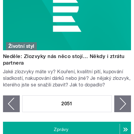
Životní styl
Neděle: Zlozvyky nás něco stojí… Někdy i ztrátu
partnera
Jaké zlozvyky máte vy? Kouření, kvalitní pití, kupování
sladkostí, nakupování dárků nebo jiné? Je nějaký zlozvyk,
kterého jste se snažili zbavit? Jak to dopadlo?
STRÁNKY
2051
n
zí
Zprávy