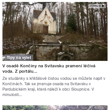
2 minuty
Tipy na výlet
V osadě Končiny na Svitavsku pramení léčivá
voda. Z portálu...
Ze studánky s křišťálově čistou vodou se můžete napít v
Končinách. Tak se jmenuje osada na Svitavsku v
Pardubickém kraji, která náleží k obci Sloupnice. V
minulosti...