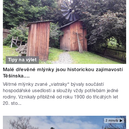
Tipy na výlet
Malé dřevěné mlýnky jsou historickou zajímavostí
Těšínska....
Větrné mlýnky zvané „viatraky“ bývaly součástí
hospodářské usedlosti a sloužily vždy potřebám jedné
rodiny. Vznikaly přibližně od roku 1900 do třicátých let
20. sto...
2 minuty