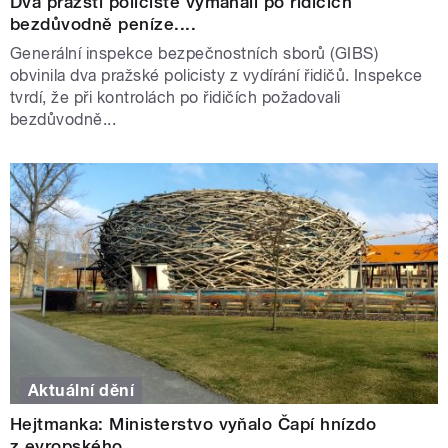
Dva pražští policisté vymáhali po řidičích
bezdůvodně peníze....
Generální inspekce bezpečnostních sborů (GIBS)
obvinila dva pražské policisty z vydírání řidičů. Inspekce
tvrdí, že při kontrolách po řidičích požadovali
bezdůvodně...
Aktuální dění
Hejtmanka: Ministerstvo vyňalo Čapí hnízdo
z evropského...