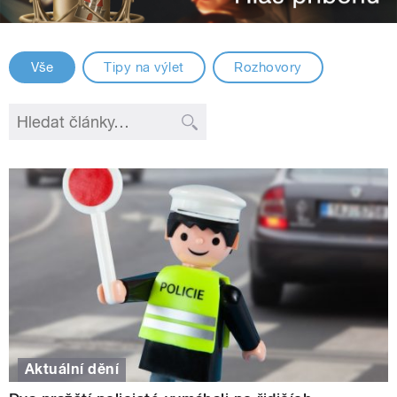
Vše
Tipy na výlet
Rozhovory
Aktuální dění