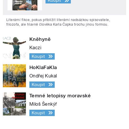
Koupit
Literární fikce, pokus přiblížit literární nadsázkou spisovatele,
filozofa, ale hlavně člověka Karla Čapka trochu jinou formou.
Kněhyně
Kaczi
Koupit
HoKlaFaKla
Ondřej Kukal
Koupit
Temné letopisy moravské
Miloš Šenkýř
Koupit