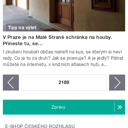
Tipy na výlet
V Praze je na Malé Straně schránka na houby.
Přineste tu, se...
I zkušení houbaři občas natrefí na kus, se kterým si neví
rady. Co je to za druh? Jak se jmenuje? A je jedlý? Pátrat
můžete na internetu, v knižních atlasech hub, a...
STRÁNKY
2189
n
zí
Zprávy
E-SHOP ČESKÉHO ROZHLASU