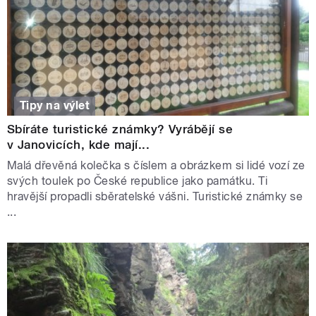
Tipy na výlet
Sbíráte turistické známky? Vyrábějí se
v Janovicích, kde mají...
Malá dřevěná kolečka s číslem a obrázkem si lidé vozí ze
svých toulek po České republice jako památku. Ti
hravější propadli sběratelské vášni. Turistické známky se
...