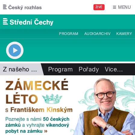
Přejít k hlavnímu obsahu
MENU
ŽIVĚ
PROGRAM
AUDIOARCHIV
KAMERY
Z našeho vysílání
Program
Pořady
Více
…