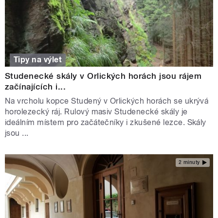
Tipy na výlet
Studenecké skály v Orlických horách jsou rájem
začínajících i...
Na vrcholu kopce Studený v Orlických horách se ukrývá
horolezecký ráj. Rulový masiv Studenecké skály je
ideálním místem pro začátečníky i zkušené lezce. Skály
jsou ...
2 minuty