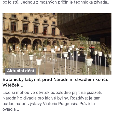
policistů. Jednou z možných příčin je technická závada...
Aktuální dění
Botanický labyrint před Národním divadlem končí.
Výtěžek...
Lidé si mohou ve čtvrtek odpoledne přijít na piazzetu
Národního divadla pro léčivé byliny. Rozdávat je tam
budou autoři výstavy Victoria Pragensis. Právě ta
ovládla...