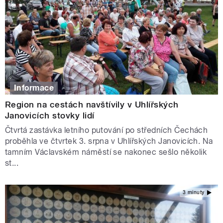
Informace
Region na cestách navštívily v Uhlířských
Janovicích stovky lidí
Čtvrtá zastávka letního putování po středních Čechách
proběhla ve čtvrtek 3. srpna v Uhlířských Janovicích. Na
tamním Václavském náměstí se nakonec sešlo několik
st...
3 minuty