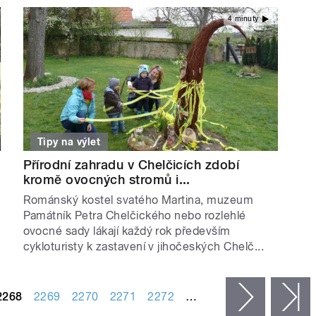
4 minuty
Tipy na výlet
Přírodní zahradu v Chelčicích zdobí
kromě ovocných stromů i...
Románský kostel svatého Martina, muzeum
Památník Petra Chelčického nebo rozlehlé
ovocné sady lákají každý rok především
cykloturisty k zastavení v jihočeských Chelč...
2268
2269
2270
2271
2272
…
následujíc
p