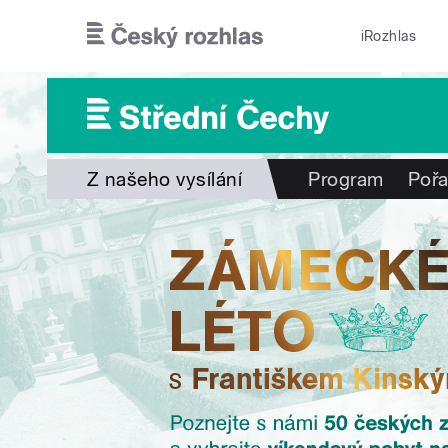
Přejít k hlavnímu obsahu
iRozhlas
Z našeho vysílání
Program
Poř