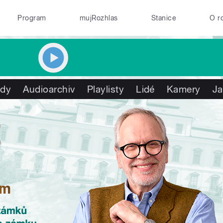
Program
mujRozhlas
Stanice
O r
ady
Audioarchiv
Playlisty
Lidé
Kamery
Ja