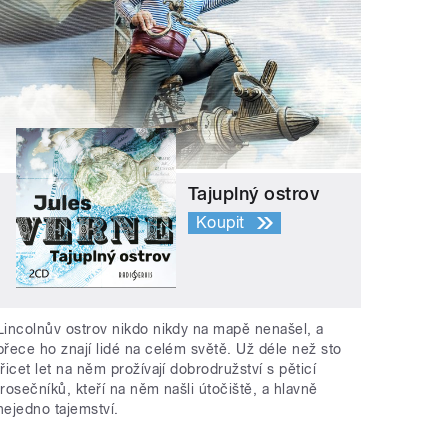
Tajuplný ostrov
Koupit
Lincolnův ostrov nikdo nikdy na mapě nenašel, a
přece ho znají lidé na celém světě. Už déle než sto
třicet let na něm prožívají dobrodružství s pěticí
trosečníků, kteří na něm našli útočiště, a hlavně
nejedno tajemství.