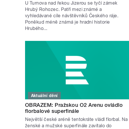
U Turnova nad řekou Jizerou se tyčí zámek
Hrubý Rohozec. Patří mezi známé a
vyhledávané cíle návštěvníků Českého ráje.
Poněkud méně známá je hradní historie
Hrubého...
Aktuální dění
OBRAZEM: Pražskou O2 Arenu ovládlo
florbalové superfinále
Největší české aréně tentokráte vládl florbal. Na
ženské a mužské superfinále zavítalo do