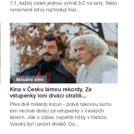
1:1, každý celek jednou vyhrál 3:2 na sety. Takto
vyrovnané bitvy rozhodují mal...
Aktuální dění
Kina v Česku lámou rekordy. Za
vstupenky loni diváci utratili...
Přes dvě miliardy korun - právě takovou sumu
loni nechali diváci za vstupenky v českých
kinech. Jde o vůbec největší tržby v historii.
Vysoký byl i počet diváků. Do...