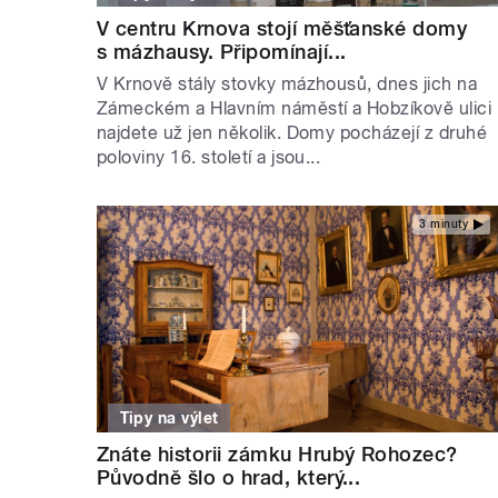
V centru Krnova stojí měšťanské domy
s mázhausy. Připomínají...
V Krnově stály stovky mázhousů, dnes jich na
Zámeckém a Hlavním náměstí a Hobzíkově ulici
najdete už jen několik. Domy pocházejí z druhé
poloviny 16. století a jsou...
3 minuty
Tipy na výlet
Znáte historii zámku Hrubý Rohozec?
Původně šlo o hrad, který...