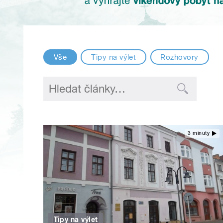
Vše
Tipy na výlet
Rozhovory
3 minuty
Tipy na výlet