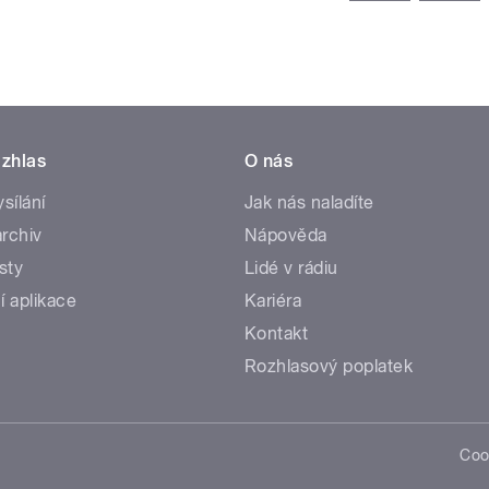
zhlas
O nás
ysílání
Jak nás naladíte
rchiv
Nápověda
sty
Lidé v rádiu
í aplikace
Kariéra
Kontakt
Rozhlasový poplatek
Coo