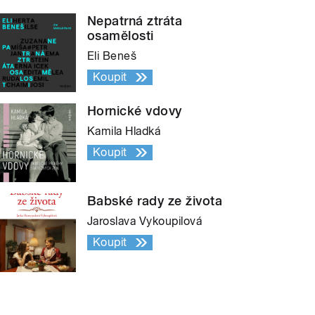
Nepatrná ztráta
osamělosti
Eli Beneš
Koupit
Hornické vdovy
Kamila Hladká
Koupit
Babské rady ze života
Jaroslava Vykoupilová
Koupit