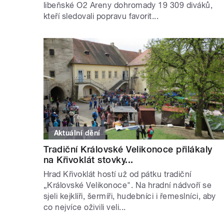
libeňské O2 Areny dohromady 19 309 diváků,
kteří sledovali popravu favorit...
Aktuální dění
Tradiční Královské Velikonoce přilákaly
na Křivoklát stovky...
Hrad Křivoklát hostí už od pátku tradiční
„Královské Velikonoce". Na hradní nádvoří se
sjeli kejklíři, šermíři, hudebníci i řemeslníci, aby
co nejvíce oživili veli...