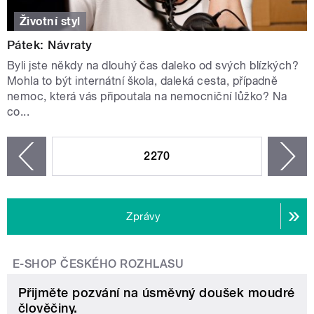
Životní styl
Pátek: Návraty
Byli jste někdy na dlouhý čas daleko od svých blízkých?
Mohla to být internátní škola, daleká cesta, případně
nemoc, která vás připoutala na nemocniční lůžko? Na
co...
STRÁNKY
2270
n
zí
Zprávy
E-SHOP ČESKÉHO ROZHLASU
Přijměte pozvání na úsměvný doušek moudré
člověčiny.