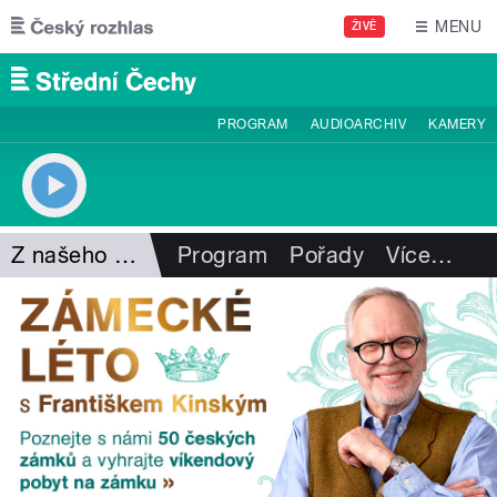
Přejít k hlavnímu obsahu
MENU
ŽIVĚ
PROGRAM
AUDIOARCHIV
KAMERY
Z našeho vysílání
Program
Pořady
Více
…