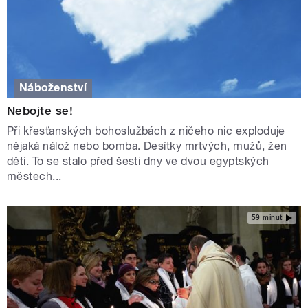
Náboženství
Nebojte se!
Při křesťanských bohoslužbách z ničeho nic exploduje
nějaká nálož nebo bomba. Desítky mrtvých, mužů, žen
dětí. To se stalo před šesti dny ve dvou egyptských
městech...
59 minut