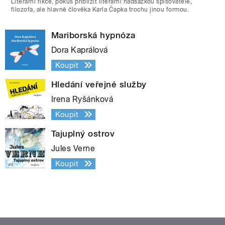
Literární fikce, pokus přiblížit literární nadsázkou spisovatele,
filozofa, ale hlavně člověka Karla Čapka trochu jinou formou.
Mariborská hypnóza
Dora Kaprálová
Koupit
Hledání veřejné služby
Irena Ryšánková
Koupit
Tajuplný ostrov
Jules Verne
Koupit