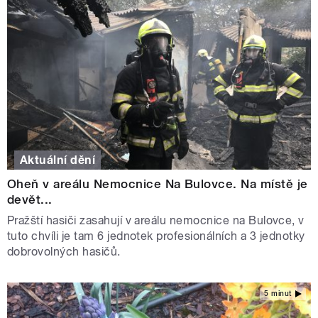
Aktuální dění
Oheň v areálu Nemocnice Na Bulovce. Na místě je
devět...
Pražští hasiči zasahují v areálu nemocnice na Bulovce, v
tuto chvíli je tam 6 jednotek profesionálních a 3 jednotky
dobrovolných hasičů.
5 minut