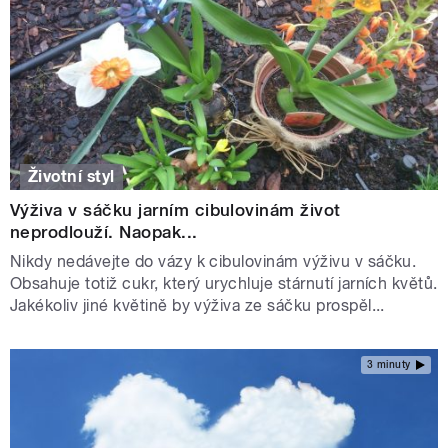
Životní styl
Výživa v sáčku jarním cibulovinám život
neprodlouží. Naopak...
Nikdy nedávejte do vázy k cibulovinám výživu v sáčku.
Obsahuje totiž cukr, který urychluje stárnutí jarních květů.
Jakékoliv jiné květině by výživa ze sáčku prospěl...
3 minuty