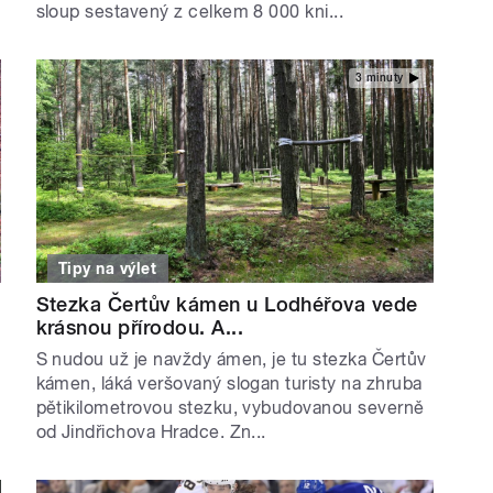
sloup sestavený z celkem 8 000 kni...
3 minuty
Tipy na výlet
Stezka Čertův kámen u Lodhéřova vede
krásnou přírodou. A...
S nudou už je navždy ámen, je tu stezka Čertův
kámen, láká veršovaný slogan turisty na zhruba
pětikilometrovou stezku, vybudovanou severně
od Jindřichova Hradce. Zn...