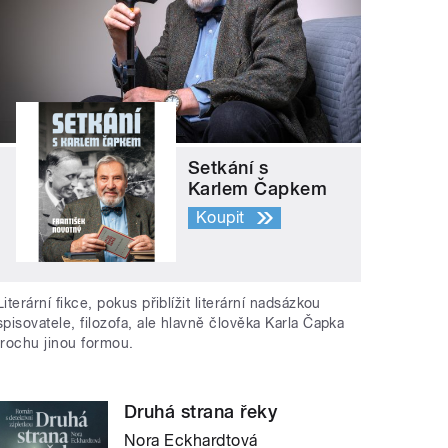
Setkání s
Karlem Čapkem
Koupit
Literární fikce, pokus přiblížit literární nadsázkou
spisovatele, filozofa, ale hlavně člověka Karla Čapka
trochu jinou formou.
Druhá strana řeky
Nora Eckhardtová