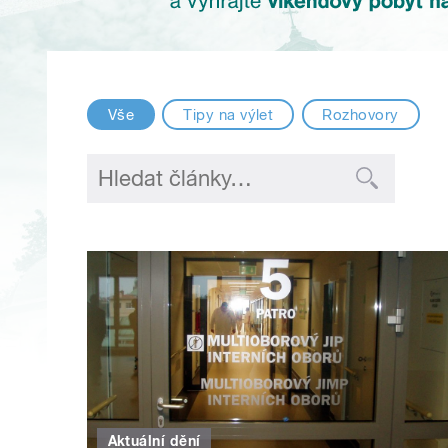
Vše
Tipy na výlet
Rozhovory
Aktuální dění