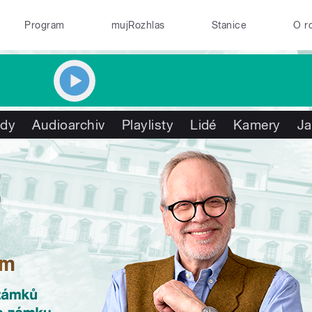
Program
mujRozhlas
Stanice
O r
ady
Audioarchiv
Playlisty
Lidé
Kamery
Ja