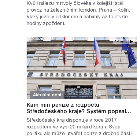
Kvůli nálezu mrtvoly člověka v kolejišti stál
provoz na železničním koridoru Praha – Kolín.
Vlaky jezdily odklonem a nabíraly až tři čtvrtě
hodiny zpoždění.
14 minut
Aktuální dění
Kam míří peníze z rozpočtu
Středočeského kraje? Systém popsal...
Středočeský kraj disponuje v roce 2017
rozpočtem ve výši 20 miliard korun. Svoji
politiku ale může utvářet pouze z drobné části