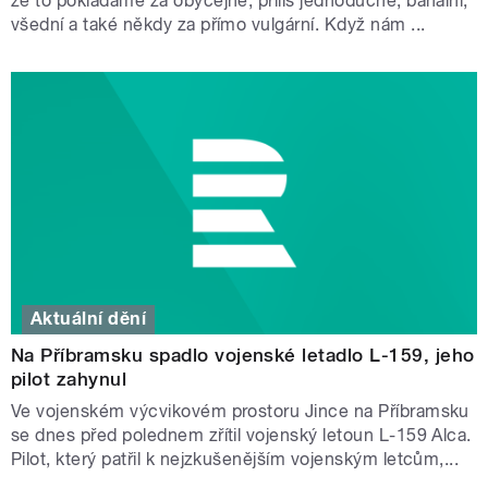
že to pokládáme za obyčejné, příliš jednoduché, banální,
všední a také někdy za přímo vulgární. Když nám ...
Aktuální dění
Na Příbramsku spadlo vojenské letadlo L-159, jeho
pilot zahynul
Ve vojenském výcvikovém prostoru Jince na Příbramsku
se dnes před polednem zřítil vojenský letoun L-159 Alca.
Pilot, který patřil k nejzkušenějším vojenským letcům,...