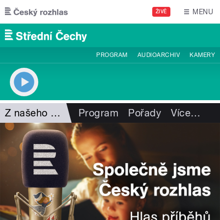
Přejít k hlavnímu obsahu
MENU
ŽIVĚ
PROGRAM
AUDIOARCHIV
KAMERY
Z našeho vysílání
Program
Pořady
Více
…