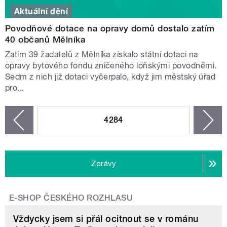
Aktuální dění
Povodňové dotace na opravy domů dostalo zatím
40 občanů Mělníka
Zatím 39 žadatelů z Mělníka získalo státní dotaci na
opravy bytového fondu zničeného loňskými povodněmi.
Sedm z nich již dotaci vyčerpalo, když jim městský úřad
pro...
STRÁNKY
4284
n
zí
Zprávy
E-SHOP ČESKÉHO ROZHLASU
Vždycky jsem si přál ocitnout se v románu