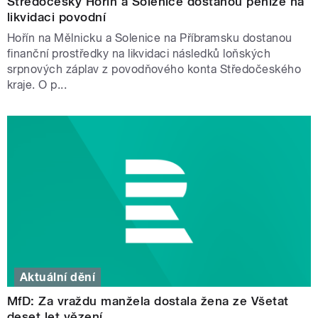
Středočeský Hořín a Solenice dostanou peníze na
likvidaci povodní
Hořín na Mělnicku a Solenice na Příbramsku dostanou
finanční prostředky na likvidaci následků loňských
srpnových záplav z povodňového konta Středočeského
kraje. O p...
Aktuální dění
MfD: Za vraždu manžela dostala žena ze Všetat
deset let vězení