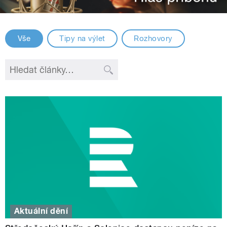
Vše
Tipy na výlet
Rozhovory
Aktuální dění