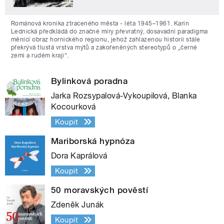
Románová kronika ztraceného města - léta 1945–1961. Karin
Lednická předkládá do značné míry převratný, dosavadní paradigma
měnící obraz hornického regionu, jehož zahlazenou historii stále
překrývá tlustá vrstva mýtů a zakořeněných stereotypů o „černé
zemi a rudém kraji“.
Bylinková poradna
Jarka Rozsypalová-Vykoupilová, Blanka
Kocourková
Koupit
Mariborská hypnóza
Dora Kaprálová
Koupit
50 moravských pověstí
Zdeněk Junák
Koupit