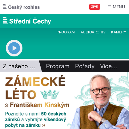
Přejít k hlavnímu obsahu
MENU
ŽIVĚ
PROGRAM
AUDIOARCHIV
KAMERY
Z našeho vysílání
Program
Pořady
Více
…