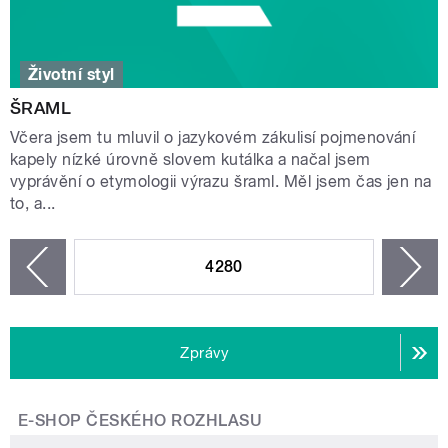
Životní styl
ŠRAML
Včera jsem tu mluvil o jazykovém zákulisí pojmenování
kapely nízké úrovně slovem kutálka a načal jsem
vyprávění o etymologii výrazu šraml. Měl jsem čas jen na
to, a...
STRÁNKY
4280
n
zí
Zprávy
E-SHOP ČESKÉHO ROZHLASU