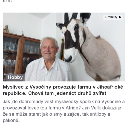
film?
3 minuty
Hobby
Myslivec z Vysočiny provozuje farmu v Jihoafrické
republice. Chová tam jedenáct druhů zvířat
Jak jde dohromady vést myslivecký spolek na Vysočině a
provozovat loveckou farmu v Africe? Jan Velík dokazuje,
že se může starat jak o srny a zajíce, tak antilopy a
pakoně.