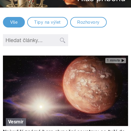
Vše
Tipy na výlet
Rozhovory
1 minuta
Vesmír