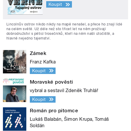
Koupit
Lincolnův ostrov nikdo nikdy na mapě nenašel, a přece ho znají lidé
na celém světě. Už déle než sto třicet let na něm prožívají
dobrodružství s pěticí trosečníků, kteří na něm našli útočiště, a
hlavně nejedno tajemství.
Zámek
Franz Kafka
Koupit
Moravské pověsti
vybral a sestavil Zdeněk Truhlář
Koupit
Román pro pitomce
Lukáš Balabán, Šimon Krupa, Tomáš
Soldán