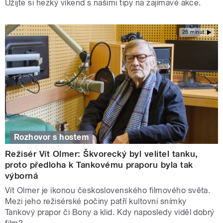
Užijte si hezký víkend s našimi tipy na zajímavé akce.
26 minut
Rozhovor s hostem
Režisér Vít Olmer: Škvorecký byl velitel tanku,
proto předloha k Tankovému praporu byla tak
výborná
Vít Olmer je ikonou československého filmového světa.
Mezi jeho režisérské počiny patří kultovní snímky
Tankový prapor či Bony a klid. Kdy naposledy viděl dobrý