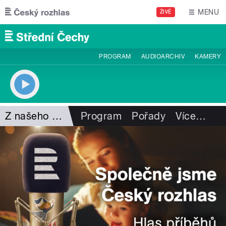
Přejít k hlavnímu obsahu
MENU
ŽIVĚ
PROGRAM
AUDIOARCHIV
KAMERY
Z našeho vysílání
Program
Pořady
Více
…