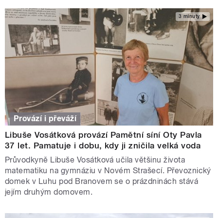
3 minuty
Provází i převáží
Libuše Vosátková provází Pamětní síní Oty Pavla
37 let. Pamatuje i dobu, kdy ji zničila velká voda
Průvodkyně Libuše Vosátková učila většinu života
matematiku na gymnáziu v Novém Strašecí. Převoznický
domek v Luhu pod Branovem se o prázdninách stává
jejím druhým domovem.