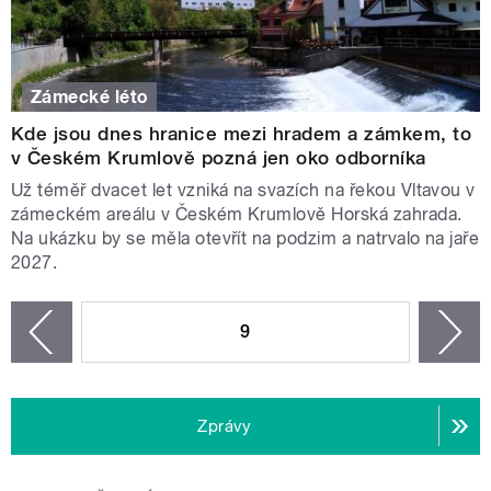
Zámecké léto
Kde jsou dnes hranice mezi hradem a zámkem, to
v Českém Krumlově pozná jen oko odborníka
Už téměř dvacet let vzniká na svazích na řekou Vltavou v
zámeckém areálu v Českém Krumlově Horská zahrada.
Na ukázku by se měla otevřít na podzim a natrvalo na jaře
2027.
STRÁNKY
9
n
zí
Zprávy