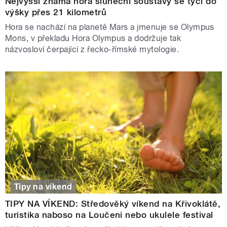
Nejvyšší známá hora sluneční soustavy se tyčí do
výšky přes 21 kilometrů
Hora se nachází na planetě Mars a jmenuje se Olympus
Mons, v překladu Hora Olympus a dodržuje tak
názvosloví čerpající z řecko-římské mytologie.
Tipy na víkend
TIPY NA VÍKEND: Středověký víkend na Křivoklátě,
turistika naboso na Loučeni nebo ukulele festival