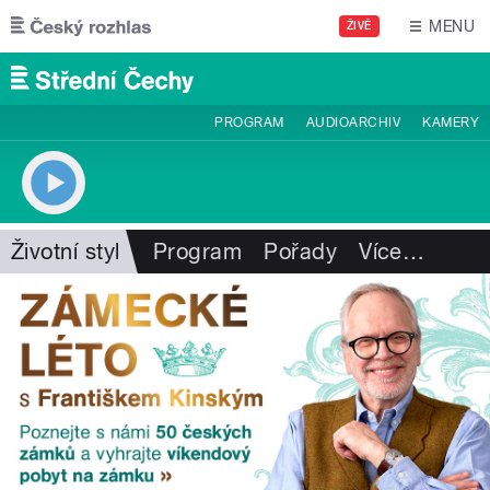
Přejít k hlavnímu obsahu
MENU
ŽIVĚ
PROGRAM
AUDIOARCHIV
KAMERY
Životní styl
Program
Pořady
Více
…