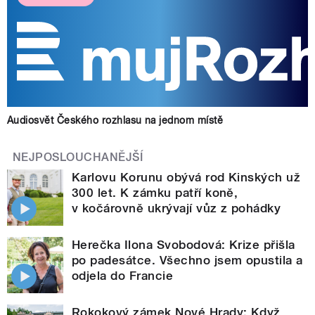
Audiosvět Českého rozhlasu na jednom místě
NEJPOSLOUCHANĚJŠÍ
Karlovu Korunu obývá rod Kinských už
300 let. K zámku patří koně,
v kočárovně ukrývají vůz z pohádky
Herečka Ilona Svobodová: Krize přišla
po padesátce. Všechno jsem opustila a
odjela do Francie
Rokokový zámek Nové Hrady: Když