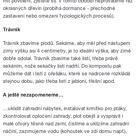
mít povolení, zjistěte si). V tomto období neprovádíme řez
okrasných dřevin (probíhá dormance - přechodné
zastavení nebo omezení fyziologických procesů).
Trávník
Trávník zbavíme plodů. Sekáme, aby měl před nástupem
zimy výšku asi 4 centimetry, je to ideální výška, aby zimě
dobře odolal. Trávník zbavíme také listí, třeba právě
sekáním, nože sekačky listí nadrtí. Do kompostu pak
můžeme dát i listí z ořešáku, které se nadrcené rozkládá
stejnou dobu, jako třeba listí z jabloní, třešní apod.
A ještě nezapomeneme…
…uklidit zahradní nábytek, instalovat krmítko pro ptáky,
zkontrolovat oplocení zahrady, plot obejít a vyspravit i
malé otvory těsně nad zemí, čistíme a uklízíme zahradní
náčiní, zazimujeme vodu (kohoutek ve zdi domu např.),