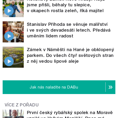
jsme přišli, běhaly tu slepice,
v okapech rostla zeleň, říká majitel
Stanislav Příhoda se věnuje malířství
i ve svých devadesáti letech. Předává
uměním lidem radost
Zámek v Náměšti na Hané je obklopený
parkem. Do všech čtyř světových stran
z něj vedou lipové aleje
Jak nás naladíte na DABu
VÍCE Z POŘADU
První český rybářský spolek na Moravě