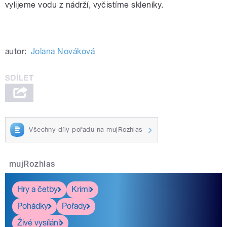
vylijeme vodu z nádrží, vyčistíme skleníky.
autor:
Jolana Nováková
Všechny díly pořadu na mujRozhlas
mujRozhlas
Hry a četby
Krimi
Pohádky
Pořady
Živé vysílání