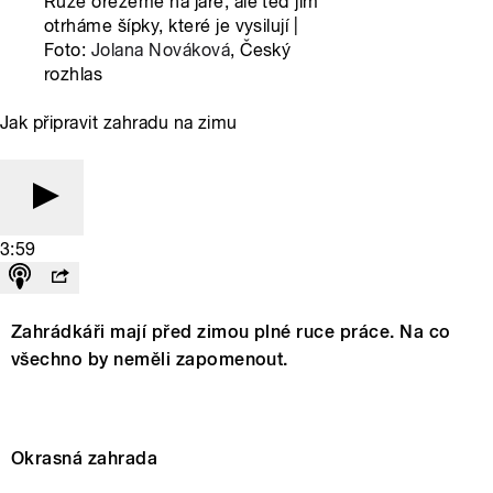
Růže ořežeme na jaře, ale teď jim
otrháme šípky, které je vysilují |
Foto:
Jolana Nováková
, Český
rozhlas
Jak připravit zahradu na zimu
3:59
Zahrádkáři mají před zimou plné ruce práce. Na co
všechno by neměli zapomenout.
Okrasná zahrada