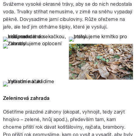
Svážeme vysoké okrasné trávy, aby se do nich nedostala
voda. Trvalky stříhat nemusíme, v zimě na sněhu vypadají
pěkně. Dovysadíme jarní cibuloviny. Růže ořežeme na
jaře, ale teď jim otrháme šípky, které je vysilují.
Zeleninová zahrada
Ošetříme prázdné záhony (okopat, vyhnojit, tedy zarýt
hnojivo – zelené, hnůj apod.), především tam, kam
chceme příští rok dávat košťáloviny, rajčata, brambory.
Pro příští rok promyslíme, kam co vysít a vysadit, aby byly