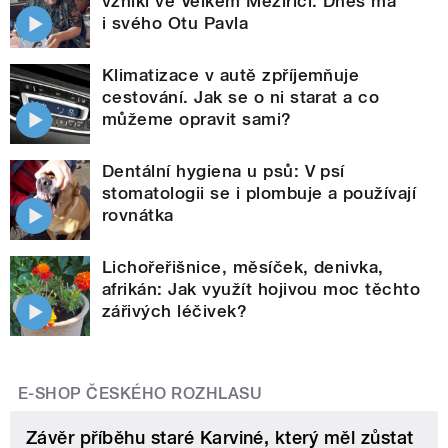
vznikl ve Velkém Meziříčí. Dnes má
i svého Otu Pavla
Klimatizace v autě zpříjemňuje
cestování. Jak se o ni starat a co
můžeme opravit sami?
Dentální hygiena u psů: V psí
stomatologii se i plombuje a používají
rovnátka
Lichořeřišnice, měsíček, denivka,
afrikán: Jak využít hojivou moc těchto
zářivých léčivek?
E-SHOP ČESKÉHO ROZHLASU
Závěr příběhu staré Karviné, který měl zůstat