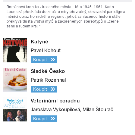
Románová kronika ztraceného města - léta 1945–1961. Karin
Lednická předkládá do značné míry převratný, dosavadní paradigma
měnící obraz hornického regionu, jehož zahlazenou historii stále
překrývá tlustá vrstva mýtů a zakořeněných stereotypů o „černé
zemi a rudém kraji“.
Katyně
Pavel Kohout
Koupit
Sladké Česko
Patrik Rozehnal
Koupit
Veterinární poradna
Jaroslava Vykoupilová, Milan Štourač
Koupit