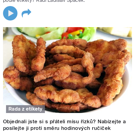
podle etikety? Radí Ladislav Špaček.
Rada z etikety
Objednali jste si s přáteli mísu řízků? Nabízejte a
posílejte ji proti směru hodinových ručiček