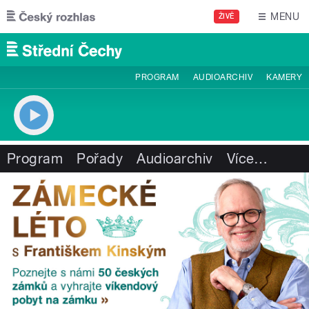
Přejít k hlavnímu obsahu
MENU
ŽIVĚ
PROGRAM
AUDIOARCHIV
KAMERY
Program
Pořady
Audioarchiv
Více
…