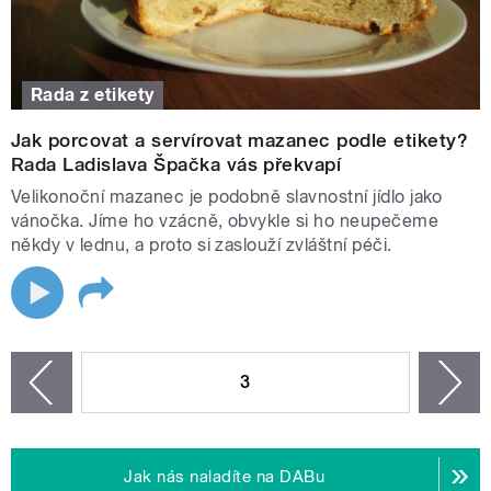
Rada z etikety
Jak porcovat a servírovat mazanec podle etikety?
Rada Ladislava Špačka vás překvapí
Velikonoční mazanec je podobně slavnostní jídlo jako
vánočka. Jíme ho vzácně, obvykle si ho neupečeme
někdy v lednu, a proto si zaslouží zvláštní péči.
STRÁNKY
3
n
zí
Jak nás naladíte na DABu