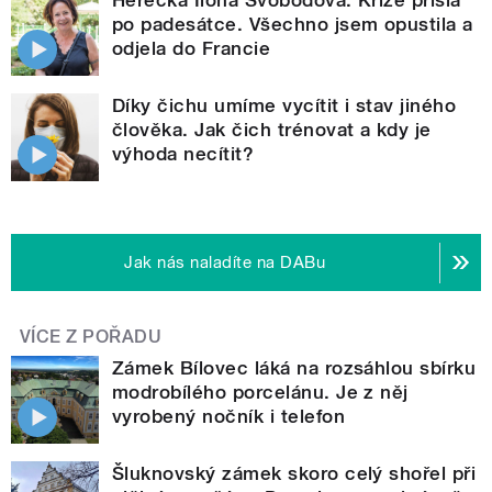
Herečka Ilona Svobodová: Krize přišla
po padesátce. Všechno jsem opustila a
odjela do Francie
Díky čichu umíme vycítit i stav jiného
člověka. Jak čich trénovat a kdy je
výhoda necítit?
Jak nás naladíte na DABu
VÍCE Z POŘADU
Zámek Bílovec láká na rozsáhlou sbírku
modrobílého porcelánu. Je z něj
vyrobený nočník i telefon
Šluknovský zámek skoro celý shořel při