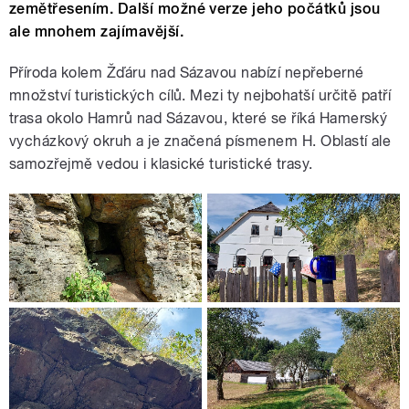
zemětřesením. Další možné verze jeho počátků jsou
ale mnohem zajímavější.
Příroda kolem Žďáru nad Sázavou nabízí nepřeberné
množství turistických cílů. Mezi ty nejbohatší určitě patří
trasa okolo Hamrů nad Sázavou, které se říká Hamerský
vycházkový okruh a je značená písmenem H. Oblastí ale
samozřejmě vedou i klasické turistické trasy.