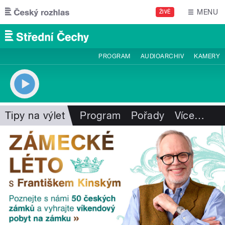
Přejít k hlavnímu obsahu
MENU
ŽIVĚ
PROGRAM
AUDIOARCHIV
KAMERY
Tipy na výlet
Program
Pořady
Více
…