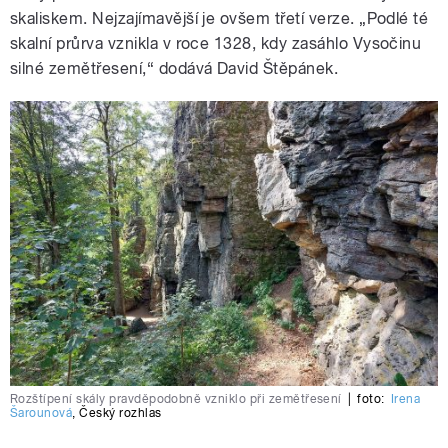
skaliskem. Nejzajímavější je ovšem třetí verze. „Podlé té
skalní průrva vznikla v roce 1328, kdy zasáhlo Vysočinu
silné zemětřesení,“ dodává David Štěpánek.
Rozštípení skály pravděpodobně vzniklo při zemětřesení
|
foto:
Irena
Šarounová
,
Český rozhlas