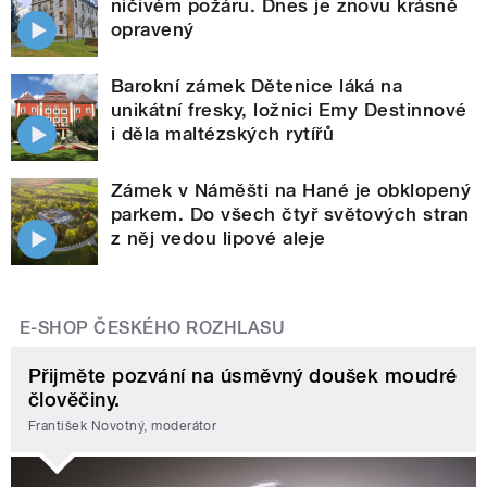
ničivém požáru. Dnes je znovu krásně
opravený
Barokní zámek Dětenice láká na
unikátní fresky, ložnici Emy Destinnové
i děla maltézských rytířů
Zámek v Náměšti na Hané je obklopený
parkem. Do všech čtyř světových stran
z něj vedou lipové aleje
E-SHOP ČESKÉHO ROZHLASU
Přijměte pozvání na úsměvný doušek moudré
člověčiny.
František Novotný, moderátor