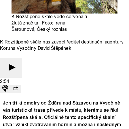
K Rozštípené skále vede červená a
žlutá značka | Foto:
Irena
Šarounová
, Český rozhlas
K Rozštípené skále nás zavedl ředitel destinační agentury
Koruna Vysočiny David Štěpánek
2:54
Jen tři kilometry od Žďáru nad Sázavou na Vysočině
vás turistická trasa přivede k místu, kterému se říká
Rozštípená skála. Oficiálně tento specifický skalní
útvar vznikl zvětráváním hornin a možná i následným