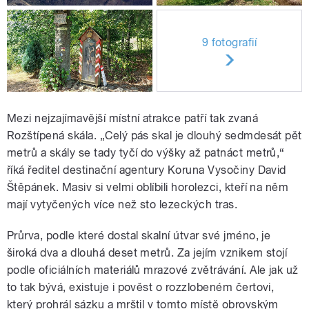
9 fotografií
Mezi nejzajímavější místní atrakce patří tak zvaná
Rozštípená skála. „Celý pás skal je dlouhý sedmdesát pět
metrů a skály se tady tyčí do výšky až patnáct metrů,“
říká ředitel destinační agentury Koruna Vysočiny David
Štěpánek. Masiv si velmi oblíbili horolezci, kteří na něm
mají vytyčených více než sto lezeckých tras.
Průrva, podle které dostal skalní útvar své jméno, je
široká dva a dlouhá deset metrů. Za jejím vznikem stojí
podle oficiálních materiálů mrazové zvětrávání. Ale jak už
to tak bývá, existuje i pověst o rozzlobeném čertovi,
který prohrál sázku a mrštil v tomto místě obrovským