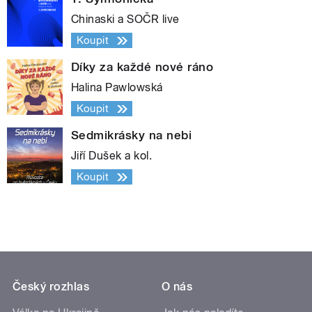
Chinaski a SOČR live
Koupit
Díky za každé nové ráno
Halina Pawlowská
Koupit
Sedmikrásky na nebi
Jiří Dušek a kol.
Koupit
Český rozhlas
O nás