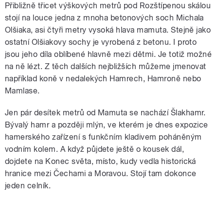
Přibližně třicet výškových metrů pod Rozštípenou skálou
stojí na louce jedna z mnoha betonových soch Michala
Olšiaka, asi čtyři metry vysoká hlava mamuta. Stejně jako
ostatní Olšiakovy sochy je vyrobená z betonu. I proto
jsou jeho díla oblíbené hlavně mezi dětmi. Je totiž možné
na ně lézt. Z těch dalších nejbližších můžeme jmenovat
například koně v nedalekých Hamrech, Hamroně nebo
Mamlase.
Jen pár desítek metrů od Mamuta se nachází Šlakhamr.
Bývalý hamr a později mlýn, ve kterém je dnes expozice
hamerského zařízení s funkčním kladivem poháněným
vodním kolem. A když půjdete ještě o kousek dál,
dojdete na Konec světa, místo, kudy vedla historická
hranice mezi Čechami a Moravou. Stojí tam dokonce
jeden celník.