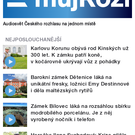
Audiosvět Českého rozhlasu na jednom místě
NEJPOSLOUCHANĚJŠÍ
Karlovu Korunu obývá rod Kinských už
300 let. K zámku patří koně,
v kočárovně ukrývají vůz z pohádky
Barokní zámek Dětenice láká na
unikátní fresky, ložnici Emy Destinnové
i děla maltézských rytířů
Zámek Bílovec láká na rozsáhlou sbírku
modrobílého porcelánu. Je z něj
vyrobený nočník i telefon