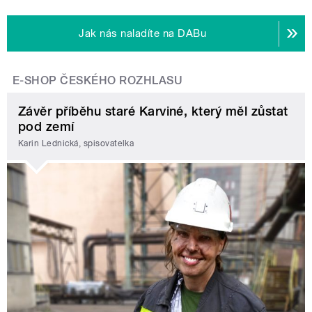
Jak nás naladíte na DABu
E-SHOP ČESKÉHO ROZHLASU
Závěr příběhu staré Karviné, který měl zůstat
pod zemí
Karin Lednická, spisovatelka