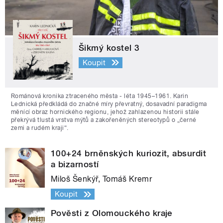
Šikmý kostel 3
Koupit
Románová kronika ztraceného města - léta 1945–1961. Karin
Lednická předkládá do značné míry převratný, dosavadní paradigma
měnící obraz hornického regionu, jehož zahlazenou historii stále
překrývá tlustá vrstva mýtů a zakořeněných stereotypů o „černé
zemi a rudém kraji“.
100+24 brněnských kuriozit, absurdit
a bizarností
Miloš Šenkýř, Tomáš Kremr
Koupit
Pověsti z Olomouckého kraje