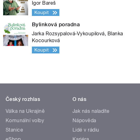
Igor Bareš
Koupit
Bylinková poradna
Jarka Rozsypalová-Vykoupilová, Blanka
Kocourková
Koupit
Český rozhlas
O nás
Válka na Ukrajině
Jak nás naladíte
Komunální volby
Nápověda
Stanice
Lidé v rádiu
eShop
Kariéra