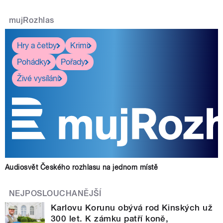
mujRozhlas
Hry a četby
Krimi
Pohádky
Pořady
Živé vysílání
Audiosvět Českého rozhlasu na jednom místě
NEJPOSLOUCHANĚJŠÍ
Karlovu Korunu obývá rod Kinských už
300 let. K zámku patří koně,