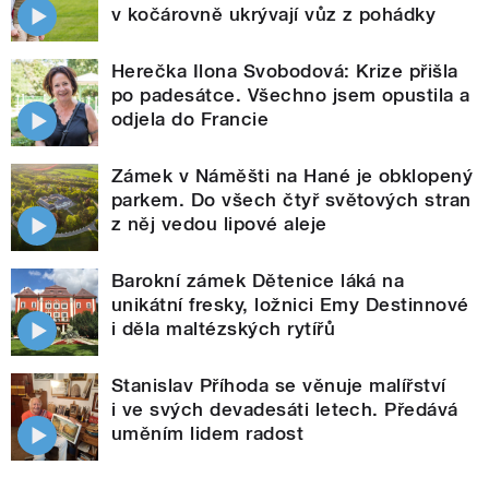
v kočárovně ukrývají vůz z pohádky
Herečka Ilona Svobodová: Krize přišla
po padesátce. Všechno jsem opustila a
odjela do Francie
Zámek v Náměšti na Hané je obklopený
parkem. Do všech čtyř světových stran
z něj vedou lipové aleje
Barokní zámek Dětenice láká na
unikátní fresky, ložnici Emy Destinnové
i děla maltézských rytířů
Stanislav Příhoda se věnuje malířství
i ve svých devadesáti letech. Předává
uměním lidem radost