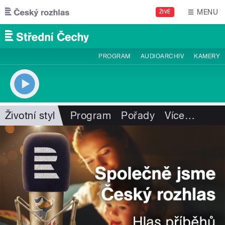
Přejít k hlavnímu obsahu
MENU
ŽIVĚ
PROGRAM
AUDIOARCHIV
KAMERY
Životní styl
Program
Pořady
Více
…