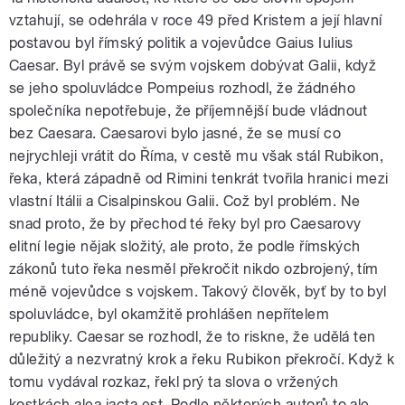
vztahují, se odehrála v roce 49 před Kristem a její hlavní
postavou byl římský politik a vojevůdce Gaius Iulius
Caesar. Byl právě se svým vojskem dobývat Galii, když
se jeho spoluvládce Pompeius rozhodl, že žádného
společníka nepotřebuje, že příjemnější bude vládnout
bez Caesara. Caesarovi bylo jasné, že se musí co
nejrychleji vrátit do Říma, v cestě mu však stál Rubikon,
řeka, která západně od Rimini tenkrát tvořila hranici mezi
vlastní Itálii a Cisalpinskou Galii. Což byl problém. Ne
snad proto, že by přechod té řeky byl pro Caesarovy
elitní legie nějak složitý, ale proto, že podle římských
zákonů tuto řeka nesměl překročit nikdo ozbrojený, tím
méně vojevůdce s vojskem. Takový člověk, byť by to byl
spoluvládce, byl okamžitě prohlášen nepřítelem
republiky. Caesar se rozhodl, že to riskne, že udělá ten
důležitý a nezvratný krok a řeku Rubikon překročí. Když k
tomu vydával rozkaz, řekl prý ta slova o vržených
kostkách alea iacta est. Podle některých autorů to ale