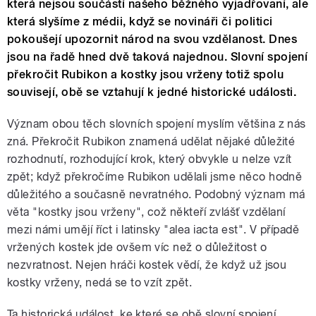
která nejsou součástí našeho běžného vyjadřovaní, ale
která slyšíme z médii, když se novináři či politici
pokoušejí upozornit národ na svou vzdělanost. Dnes
jsou na řadě hned dvě taková najednou. Slovní spojení
překročit Rubikon a kostky jsou vrženy totiž spolu
souvisejí, obě se vztahují k jedné historické události.
Význam obou těch slovních spojení myslím většina z nás
zná. Překročit Rubikon znamená udělat nějaké důležité
rozhodnutí, rozhodující krok, který obvykle u nelze vzít
zpět; když překročíme Rubikon udělali jsme něco hodně
důležitého a současně nevratného. Podobný význam má
věta "kostky jsou vrženy", což někteří zvlášť vzdělaní
mezi námi umějí říct i latinsky "alea iacta est". V případě
vržených kostek jde ovšem víc než o důležitost o
nezvratnost. Nejen hráči kostek vědí, že když už jsou
kostky vrženy, nedá se to vzít zpět.
Ta historická událost, ke které se obě slovní spojení