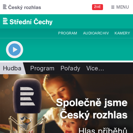
Přejít k hlavnímu obsahu
MENU
ŽIVĚ
PROGRAM
AUDIOARCHIV
KAMERY
Hudba
Program
Pořady
Více
…