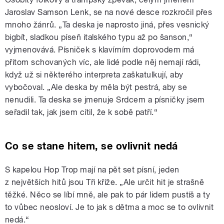
Jaroslav Samson Lenk, se na nové desce rozkročil přes
mnoho žánrů. „Ta deska je naprosto jiná, přes vesnický
bigbít, sladkou píseň italského typu až po šanson,“
vyjmenovává. Písniček s klavírním doprovodem má
přitom schovaných víc, ale lidé podle něj nemají rádi,
když už si některého interpreta zaškatulkují, aby
vybočoval. „Ale deska by měla být pestrá, aby se
nenudili. Ta deska se jmenuje Srdcem a písničky jsem
seřadil tak, jak jsem cítil, že k sobě patří.“
Co se stane hitem, se ovlivnit nedá
S kapelou Hop Trop mají na pět set písní, jeden
z největších hitů jsou Tři kříže. „Ale určit hit je strašně
těžké. Něco se líbí mně, ale pak to pár lidem pustíš a ty
to vůbec neosloví. Je to jak s dětma a moc se to ovlivnit
nedá.“