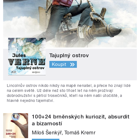
Tajuplný ostrov
Koupit
Lincolnův ostrov nikdo nikdy na mapě nenašel, a přece ho znají lidé
na celém světě. Už déle než sto třicet let na něm prožívají
dobrodružství s pěticí trosečníků, kteří na něm našli útočiště, a
hlavně nejedno tajemství.
100+24 brněnských kuriozit, absurdit
a bizarností
Miloš Šenkýř, Tomáš Kremr