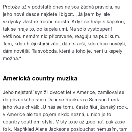
Protože už v podstatě dnes nejsou žádná pravidla, na
jeho nové desce najdete i bigbít. „Já jsem byl ale
vždycky vlastně trochu sólista. Když se hraje s kapelou,
tak se hraje to, co kapela umí. Na sólo vystoupení
většinou nemám nic připravené, reaguju na publikum.
Tam, kde chtějí starší věci, dám starší, kdo chce novější,
dám novější. Ta svoboda, která u toho je, není u kapely
možná.“
Americká country muzika
Jeho nejstarší syn žil dvacet let v Americe, zamiloval se
do pěveckého stylu Dariuse Ruckera a Samson Lenk
jeho vkus chválí: „U nás se tomu často říká jižanský rock,
v Americe ale ten pojem nikdo nezná, u nich je to
country southern style. Místy to je až ‚popina‘, pak zase
folk. Například Alana Jacksona poslouchat nemusím, tam