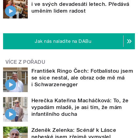
i ve svých devadesáti letech. Předává
uměním lidem radost
Jak nás naladíte na DABu
VÍCE Z POŘADU
František Ringo Čech: Fotbalistou jsem
se sice nestal, ale obraz ode mě má
i Schwarzenegger
Herečka Kateřina Macháčková: To, že
vypadám mladě, je asi tím, že mám
infantilního ducha
Zdeněk Zelenka: Scénář k Lásce
nebeské jsem zřejmě vymyslel