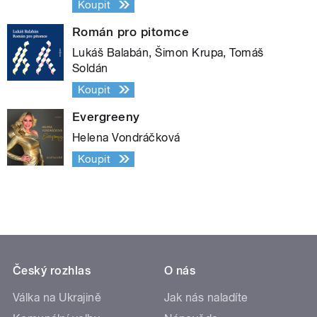
Koupit
Román pro pitomce
Lukáš Balabán, Šimon Krupa, Tomáš
Soldán
Koupit
Evergreeny
Helena Vondráčková
Koupit
Český rozhlas
O nás
Válka na Ukrajině
Jak nás naladíte