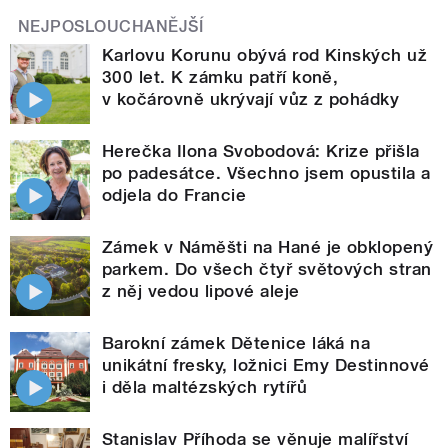
NEJPOSLOUCHANĚJŠÍ
Karlovu Korunu obývá rod Kinských už
300 let. K zámku patří koně,
v kočárovně ukrývají vůz z pohádky
Herečka Ilona Svobodová: Krize přišla
po padesátce. Všechno jsem opustila a
odjela do Francie
Zámek v Náměšti na Hané je obklopený
parkem. Do všech čtyř světových stran
z něj vedou lipové aleje
Barokní zámek Dětenice láká na
unikátní fresky, ložnici Emy Destinnové
i děla maltézských rytířů
Stanislav Příhoda se věnuje malířství