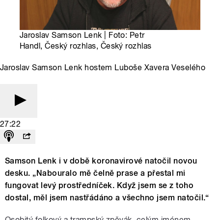
Jaroslav Samson Lenk | Foto: Petr
Handl, Český rozhlas, Český rozhlas
Jaroslav Samson Lenk hostem Luboše Xavera Veselého
27:22
Samson Lenk i v době koronavirové natočil novou
desku. „Nabouralo mě čelně prase a přestal mi
fungovat levý prostředníček. Když jsem se z toho
dostal, měl jsem nastřádáno a všechno jsem natočil.“
Osobitý folkový a trampský zpěvák, celým jménem