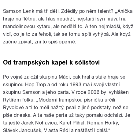
Samson Lenk má tři děti. Zdědily po něm talent? „Anička
hraje na flétnu, ale hlas neudrží, nejstarší syn hrával na
mandolínovou kytaru, ale nedělá to. A ten nejmladší, když
vidí, co je to za řeholi, tak se tomu spíš vyhýbá. Ale když
začne zpívat, zní to spíš operně.“
Od trampských kapel k sólistovi
Po vojně založil skupinu Máci, pak hrál a stále hraje se
skupinou Hop Trop a od roku 1993 má i svoji vlastní
skupinu Samson a jeho parta. V roce 2006 byl vyhlášen
Rytířem folku. „Moderní trampskou písničku určili
Ryvolové a ti to měli nažitý, psali z jiné podstaty, než se
píše dneska. A ta naše parta už taky pomalu odchází. Je
tu ještě Jarek Nohavica, Karel Plíhal, Roman Horký,
Slávek Janoušek, Vlasta Rédl a naštěstí i další.“