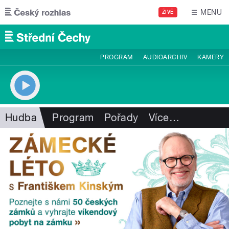
Přejít k hlavnímu obsahu
MENU
ŽIVĚ
PROGRAM
AUDIOARCHIV
KAMERY
Hudba
Program
Pořady
Více
…