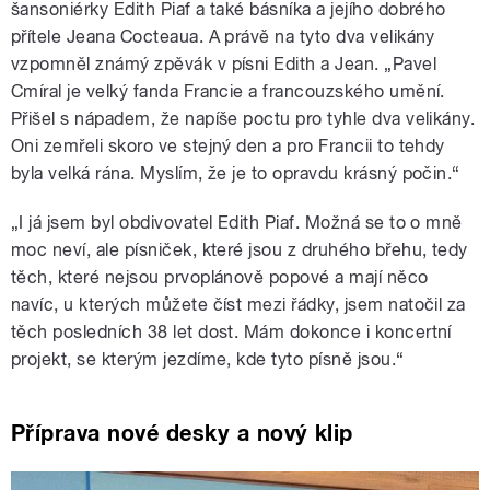
šansoniérky Edith Piaf a také básníka a jejího dobrého
přítele Jeana Cocteaua. A právě na tyto dva velikány
vzpomněl známý zpěvák v písni Edith a Jean. „Pavel
Cmíral je velký fanda Francie a francouzského umění.
Přišel s nápadem, že napíše poctu pro tyhle dva velikány.
Oni zemřeli skoro ve stejný den a pro Francii to tehdy
byla velká rána. Myslím, že je to opravdu krásný počin.“
„I já jsem byl obdivovatel Edith Piaf. Možná se to o mně
moc neví, ale písniček, které jsou z druhého břehu, tedy
těch, které nejsou prvoplánově popové a mají něco
navíc, u kterých můžete číst mezi řádky, jsem natočil za
těch posledních 38 let dost. Mám dokonce i koncertní
projekt, se kterým jezdíme, kde tyto písně jsou.“
Příprava nové desky a nový klip