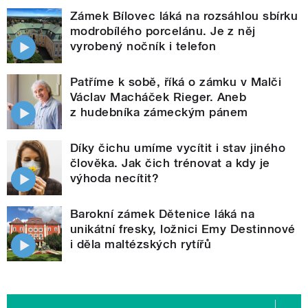
Zámek Bílovec láká na rozsáhlou sbírku
modrobílého porcelánu. Je z něj
vyrobený nočník i telefon
Patříme k sobě, říká o zámku v Malči
Václav Macháček Rieger. Aneb
z hudebníka zámeckým pánem
Díky čichu umíme vycítit i stav jiného
člověka. Jak čich trénovat a kdy je
výhoda necítit?
Barokní zámek Dětenice láká na
unikátní fresky, ložnici Emy Destinnové
i děla maltézských rytířů