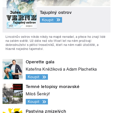
Tajuplný ostrov
Koupit
Lincolnův ostrov nikdo nikdy na mapě nenašel, a přece ho znají lidé
na celém světě. Už déle než sto třicet let na něm prožívají
dobrodružství s pěticí trosečníků, kteří na něm našli útočiště, a
hlavně nejedno tajemství.
Operette gala
Kateřina Kněžíková a Adam Plachetka
Koupit
Temné letopisy moravské
Miloš Šenkýř
Koupit
Pastvina zmizelých