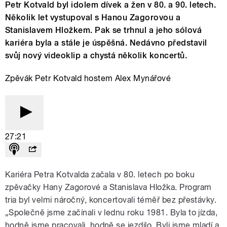
Petr Kotvald byl idolem dívek a žen v 80. a 90. letech.
Několik let vystupoval s Hanou Zagorovou a
Stanislavem Hložkem. Pak se trhnul a jeho sólová
kariéra byla a stále je úspěšná. Nedávno představil
svůj nový videoklip a chystá několik koncertů.
Zpěvák Petr Kotvald hostem Alex Mynářové
27:21
Kariéra Petra Kotvalda začala v 80. letech po boku
zpěvačky Hany Zagorové a Stanislava Hložka. Program
tria byl velmi náročný, koncertovali téměř bez přestávky.
„Společně jsme začínali v lednu roku 1981. Byla to jízda,
hodně jsme pracovali, hodně se jezdilo. Byli jsme mladí a