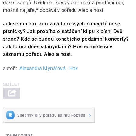
deset songů. Uvidíme, kdy vyjde, možná před Vánoci,
možná na jaře,“ dodává v pořadu Alex a host.
Jak se mu daří zařazovat do svých koncertů nové
písničky? Jak probíhalo natáčení klipu k písni Dvě
srdce? Kde se budou konat jeho podzimní koncerty?
Jak to má dnes s fanynkami? Poslechněte si v
záznamu pořadu Alex a host.
autoři:
Alexandra Mynářová
,
Hok
Všechny díly pořadu na mujRozhlas
mujRozhlas