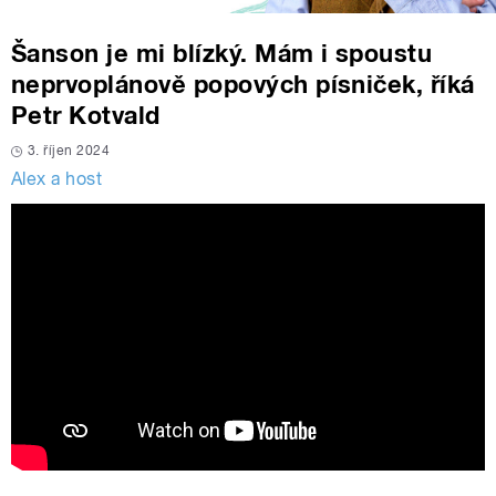
Šanson je mi blízký. Mám i spoustu
neprvoplánově popových písniček, říká
Petr Kotvald
3. říjen 2024
Alex a host