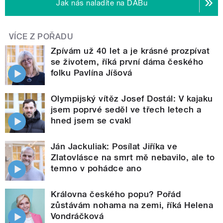
Jak nás naladíte na DABu
VÍCE Z POŘADU
Zpívám už 40 let a je krásné prozpívat
se životem, říká první dáma českého
folku Pavlína Jíšová
Olympijský vítěz Josef Dostál: V kajaku
jsem poprvé seděl ve třech letech a
hned jsem se cvakl
Ján Jackuliak: Posílat Jiříka ve
Zlatovlásce na smrt mě nebavilo, ale to
temno v pohádce ano
Královna českého popu? Pořád
zůstávám nohama na zemi, říká Helena
Vondráčková