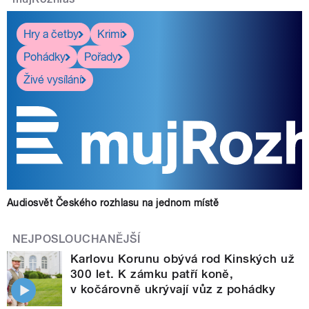
Hry a četby
Krimi
Pohádky
Pořady
Živé vysílání
Audiosvět Českého rozhlasu na jednom místě
NEJPOSLOUCHANĚJŠÍ
Karlovu Korunu obývá rod Kinských už
300 let. K zámku patří koně,
v kočárovně ukrývají vůz z pohádky