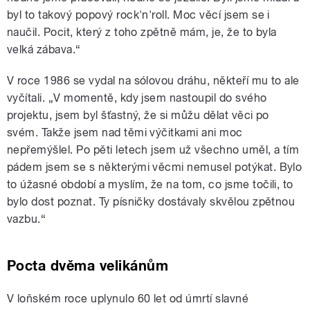
byl to takový popový rock'n'roll. Moc věcí jsem se i
naučil. Pocit, který z toho zpětně mám, je, že to byla
velká zábava.“
V roce 1986 se vydal na sólovou dráhu, někteří mu to ale
vyčítali. „V momentě, kdy jsem nastoupil do svého
projektu, jsem byl šťastný, že si můžu dělat věci po
svém. Takže jsem nad těmi výčitkami ani moc
nepřemýšlel. Po pěti letech jsem už všechno uměl, a tím
pádem jsem se s některými věcmi nemusel potýkat. Bylo
to úžasné období a myslím, že na tom, co jsme točili, to
bylo dost poznat. Ty písničky dostávaly skvělou zpětnou
vazbu.“
Pocta dvěma velikánům
V loňském roce uplynulo 60 let od úmrtí slavné