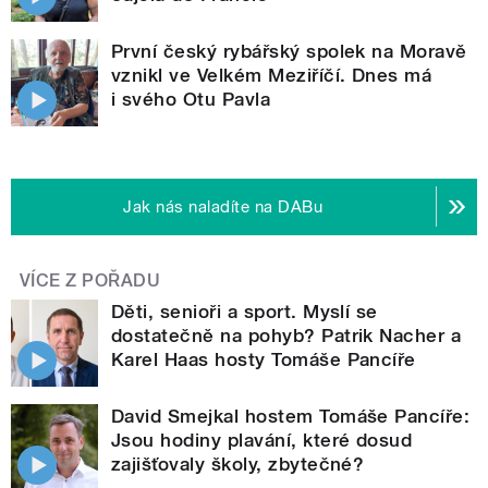
První český rybářský spolek na Moravě
vznikl ve Velkém Meziříčí. Dnes má
i svého Otu Pavla
Jak nás naladíte na DABu
VÍCE Z POŘADU
Děti, senioři a sport. Myslí se
dostatečně na pohyb? Patrik Nacher a
Karel Haas hosty Tomáše Pancíře
David Smejkal hostem Tomáše Pancíře:
Jsou hodiny plavání, které dosud
zajišťovaly školy, zbytečné?