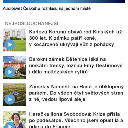
Audiosvět Českého rozhlasu na jednom místě
NEJPOSLOUCHANĚJŠÍ
Karlovu Korunu obývá rod Kinských už
300 let. K zámku patří koně,
v kočárovně ukrývají vůz z pohádky
Barokní zámek Dětenice láká na
unikátní fresky, ložnici Emy Destinnové
i děla maltézských rytířů
Zámek v Náměšti na Hané je obklopený
parkem. Do všech čtyř světových stran
z něj vedou lipové aleje
Herečka Ilona Svobodová: Krize přišla
po padesátce. Všechno jsem opustila a
odjela do Francie