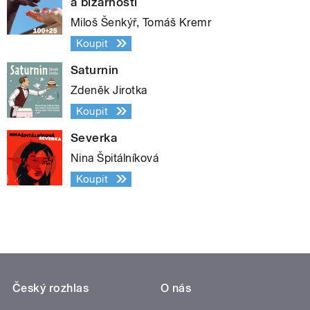
a bizarností
Miloš Šenkýř, Tomáš Kremr
Koupit
Saturnin
Zdeněk Jirotka
Koupit
Severka
Nina Špitálníková
Koupit
Český rozhlas
O nás