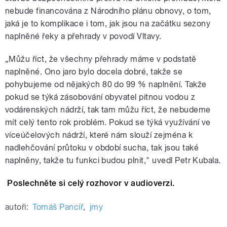
nebude financována z Národního plánu obnovy, o tom,
jaká je to komplikace i tom, jak jsou na začátku sezony
naplněné řeky a přehrady v povodí Vltavy.
„Můžu říct, že všechny přehrady máme v podstatě
naplněné. Ono jaro bylo docela dobré, takže se
pohybujeme od nějakých 80 do 99 % naplnění. Takže
pokud se týká zásobování obyvatel pitnou vodou z
vodárenských nádrží, tak tam můžu říct, že nebudeme
mít celý tento rok problém. Pokud se týká využívání ve
víceúčelových nádrží, které nám slouží zejména k
nadlehčování průtoku v období sucha, tak jsou také
naplněny, takže tu funkci budou plnit," uvedl Petr Kubala.
Poslechněte si celý rozhovor v audioverzi.
autoři:
Tomáš Pancíř
,
jmy