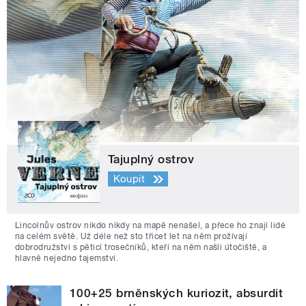
Tajuplný ostrov
Koupit
Lincolnův ostrov nikdo nikdy na mapě nenašel, a přece ho znají lidé
na celém světě. Už déle než sto třicet let na něm prožívají
dobrodružství s pěticí trosečníků, kteří na něm našli útočiště, a
hlavně nejedno tajemství.
100+25 brněnských kuriozit, absurdit