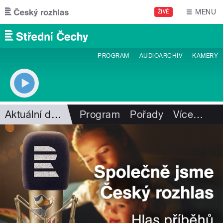
Přejít k hlavnímu obsahu
MENU
ŽIVĚ
PROGRAM
AUDIOARCHIV
KAMERY
Aktuální dění
Program
Pořady
Více
…