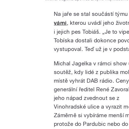
Na jaře se stal součástí tý
vámi
, kterou uvádí jeho život
i jejich pes Tobiáš. „Je to vi
Tobíska dostali dokonce povo
vystupoval. Teď už je v podst
Michal Jagelka v rámci show 
soutěž, kdy lidé z publika m
místě vyhrát DAB rádio. Cen
generální ředitel René Zavoral
jeho nápad zvednout se z
Vinohradské ulice a vyrazit mez
Záměrně si vybíráme menší 
protože do Pardubic nebo do