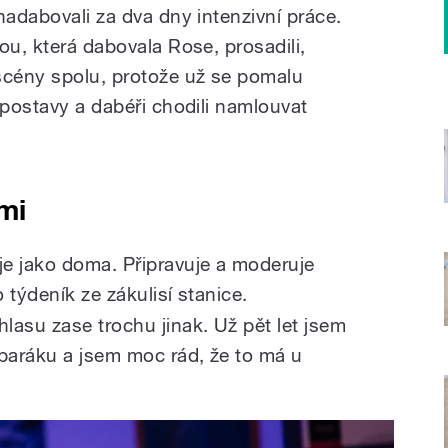
nadabovali za dva dny intenzivní práce.
ou, která dabovala Rose, prosadili,
cény spolu, protože už se pomalu
 postavy a dabéři chodili namlouvat
mi
e jako doma. Připravuje a moderuje
o týdeník ze zákulisí stanice.
lasu zase trochu jinak. Už pět let jsem
baráku a jsem moc rád, že to má u