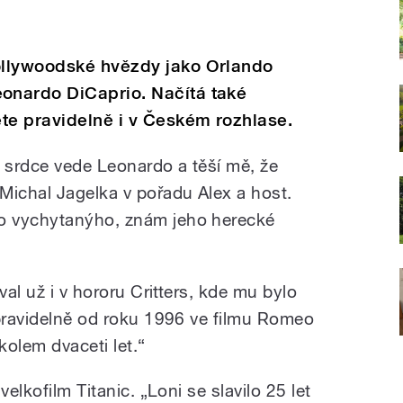
ollywoodské hvězdy jako Orlando
onardo DiCaprio. Načítá také
te pravidelně i v Českém rozhlase.
m srdce vede Leonardo a těší mě, že
Michal Jagelka v pořadu Alex a host.
o vychytanýho, znám jeho herecké
val už i v hororu Critters, kde mu bylo
 pravidelně od roku 1996 ve filmu Romeo
olem dvaceti let.“
velkofilm Titanic. „Loni se slavilo 25 let