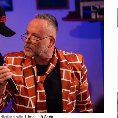
diváka v sále
|
foto:
Jiří Šeda