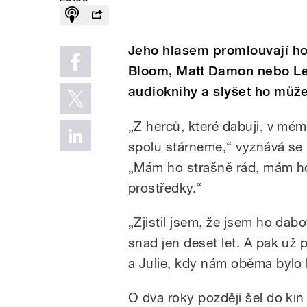
Jeho hlasem promlouvají h
Bloom, Matt Damon nebo Le
audioknihy a slyšet ho může
„Z herců, které dabuji, v mé
spolu stárneme,“ vyznává se 
„Mám ho strašně rád, mám h
prostředky.“
„Zjistil jsem, že jsem ho dabo
snad jen deset let. A pak už
a Julie, kdy nám oběma bylo k
O dva roky později šel do kin 