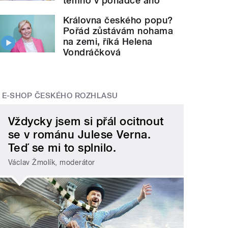
temno v pohádce ano
Královna českého popu?
Pořád zůstávám nohama
na zemi, říká Helena
Vondráčková
E-SHOP ČESKÉHO ROZHLASU
Vždycky jsem si přál ocitnout
se v románu Julese Verna.
Teď se mi to splnilo.
Václav Žmolík, moderátor