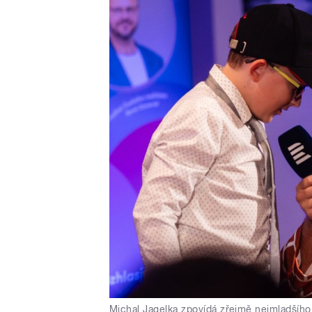
Michal Jagelka zpovídá zřejmě nejmladšího 