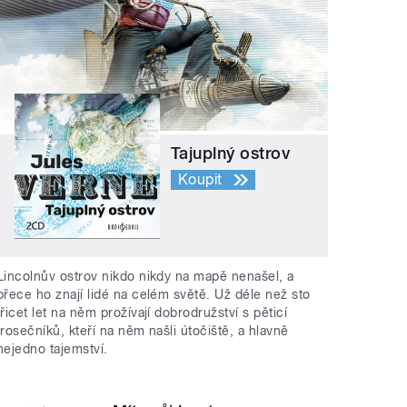
Tajuplný ostrov
Koupit
Lincolnův ostrov nikdo nikdy na mapě nenašel, a
přece ho znají lidé na celém světě. Už déle než sto
třicet let na něm prožívají dobrodružství s pěticí
trosečníků, kteří na něm našli útočiště, a hlavně
nejedno tajemství.