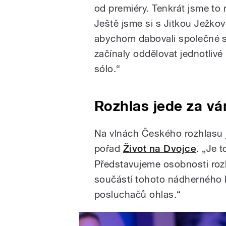
od premiéry. Tenkrát jsme to 
Ještě jsme si s Jitkou Ježkov
abychom dabovali společné s
začínaly oddělovat jednotlivé
sólo.“
Rozhlas jede za vá
Na vlnách Českého rozhlasu j
pořad
Život na Dvojce
. „Je t
Představujeme osobnosti rozh
součástí tohoto nádherného 
posluchačů ohlas.“