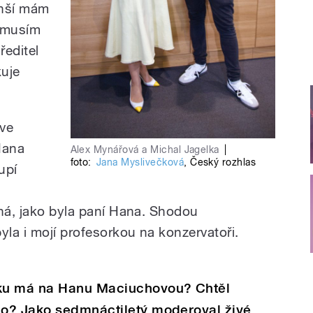
enší mám
A musím
ředitel
kuje
 ve
Hana
Alex Mynářová a Michal Jagelka
|
foto:
Jana Myslivečková
,
Český rozhlas
upí
cná, jako byla paní Hana. Shodou
la i mojí profesorkou na konzervatoři.
ku má na Hanu Maciuchovou? Chtěl
o? Jako sedmnáctiletý moderoval živé