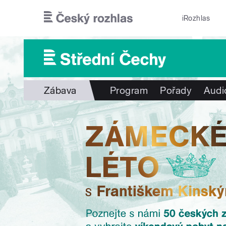
Přejít k hlavnímu obsahu
iRozhlas
Zábava
Program
Pořady
Audi