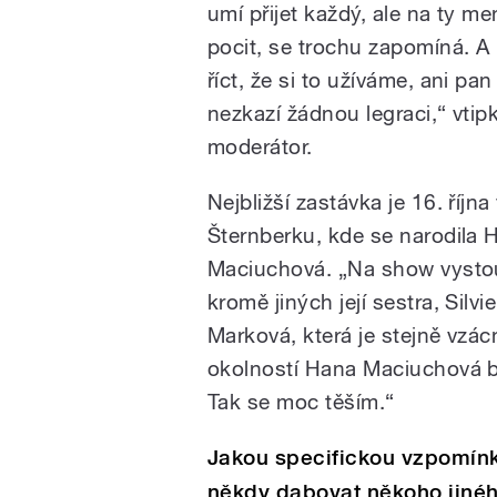
umí přijet každý, ale na ty m
pocit, se trochu zapomíná. 
říct, že si to užíváme, ani pan 
nezkazí žádnou legraci,“ vtip
moderátor.
Nejbližší zastávka je 16. října
Šternberku, kde se narodila 
Maciuchová. „Na show vysto
kromě jiných její sestra, Silvie
Marková, která je stejně vzá
okolností Hana Maciuchová by
Tak se moc těším.“
Jakou specifickou vzpomín
někdy dabovat někoho jinéh