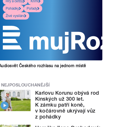
Hry a četby
Krimi
Pohádky
Pořady
Živé vysílání
Audiosvět Českého rozhlasu na jednom místě
NEJPOSLOUCHANĚJŠÍ
Karlovu Korunu obývá rod
Kinských už 300 let.
K zámku patří koně,
v kočárovně ukrývají vůz
z pohádky