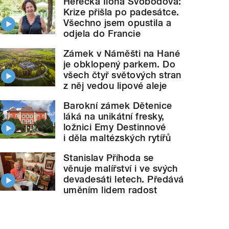
Herečka Ilona Svobodová:
Krize přišla po padesátce.
Všechno jsem opustila a
odjela do Francie
Zámek v Náměšti na Hané
je obklopený parkem. Do
všech čtyř světových stran
z něj vedou lipové aleje
Barokní zámek Dětenice
láká na unikátní fresky,
ložnici Emy Destinnové
i děla maltézských rytířů
Stanislav Příhoda se
věnuje malířství i ve svých
devadesáti letech. Předává
uměním lidem radost