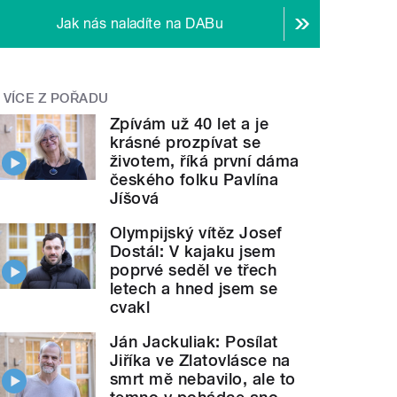
Jak nás naladíte na DABu
VÍCE Z POŘADU
Zpívám už 40 let a je
krásné prozpívat se
životem, říká první dáma
českého folku Pavlína
Jíšová
Olympijský vítěz Josef
Dostál: V kajaku jsem
poprvé seděl ve třech
letech a hned jsem se
cvakl
Ján Jackuliak: Posílat
Jiříka ve Zlatovlásce na
smrt mě nebavilo, ale to