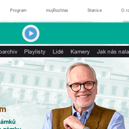
Program
mujRozhlas
Stanice
O r
oarchiv
Playlisty
Lidé
Kamery
Jak nás nala