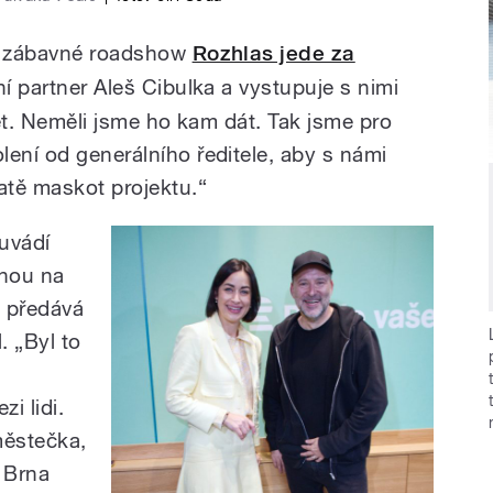
mu zábavné roadshow
Rozhlas jede za
ní partner Aleš Cibulka a vystupuje s nimi
pet. Neměli jsme ho kam dát. Tak jsme pro
lení od generálního ředitele, aby s námi
atě maskot projektu.“
uvádí
ohou na
y předává
. „Byl to
i lidi.
městečka,
 Brna