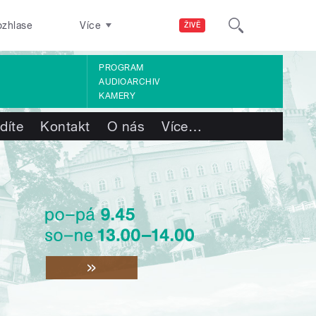
ozhlase
Více
ŽIVĚ
PROGRAM
AUDIOARCHIV
KAMERY
díte
Kontakt
O nás
Více
…