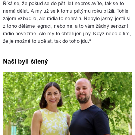
Říká se, že pokud se do pěti let neproslavíte, tak se to
nemá dělat. A my už se k tomu pátýmu roku blížili. Tohle
zájem vzbudilo, ale rádia to nehrála. Nebylo jasný, jestli si
z toho děláme legraci, nebo ne, a to vám žádný seriózní
rádio nevezme. Ale my to chtěli jen jiný. Když něco cítím,
že je možné to udělat, tak do toho jdu.“
Naši byli šílený