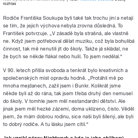
rozhlas
Rodiče Františka Soukupa byli také tak trochu jiní a netají
se tím, že jejich výchova nebyla zrovna důsledná. To
František potvrzuje. „V zásadě byla strašná, ale vlastně
ne. Když jsem potřeboval dělat muziku, což byla bohulibá
činnost, tak mě nenutili jít do školy. Takže já skládal, ne
že bych se někde flákal nebo hulil. To jsem nedělal.“
V 90. letech přišla svoboda a tenkrát bylo kreativních a
společenských míst opravdu hodně. „Protáhli mě po
mnoha mejdanech, zažil jsem i Bunkr. Kolikrát jsme
někde byli až do rána, tak jsem třeba druhý den nemusel
do školy. V tomhle jsem měl nestandardní dětství. Ale
jinak jsem měl hezké zázemí, doma uklizeno, čisto. Věděl
jsem, že mám dobrou rodinu, sice naši byli šílený, ale byli
to dobrý rodiče. A tu lásku jsem cítil.“