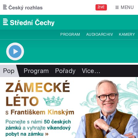
Přejít k hlavnímu obsahu
MENU
ŽIVĚ
PROGRAM
AUDIOARCHIV
KAMERY
Pop
Program
Pořady
Více
…