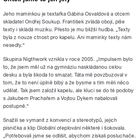
Jeho maminkou je textařka Gábina Osvaldová a otcem
skladatel Ondřej Soukup. František zvládá obojí, píše
texty i skládá muziku. Přesto je mu bližší hudba. „Texty
byla z nouze ctnost pro kapelu. Ani maminky texty nám
nesedly.“
Skupina Nigthwork vznikla v roce 2005. „Impulsem bylo
to, že jsem měl už na gymnáziu naskládanou celou
desku a byla škoda to smazat. Táta mě povzbuzoval v
tom, že to není úplně blbý a že bysme s tím měli něco
udělat. Tak jsem založil kapelu, ale kluci se do té podoby
s Jakubem Prachařem a Vojtou Dykem nabalovali
postupně.“
Snažili se vymanit z konvencí a stereotypů, jejich
písnička a klip Globální oteplování některé i šokovala.
„Potřebovali jsme se odlišit, abychom získali posluchače.