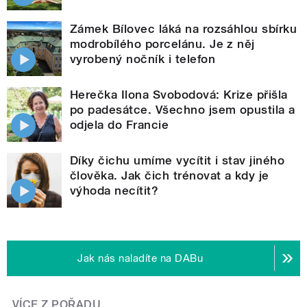
Zámek Bílovec láká na rozsáhlou sbírku
modrobílého porcelánu. Je z něj
vyrobený nočník i telefon
Herečka Ilona Svobodová: Krize přišla
po padesátce. Všechno jsem opustila a
odjela do Francie
Díky čichu umíme vycítit i stav jiného
člověka. Jak čich trénovat a kdy je
výhoda necítit?
Jak nás naladíte na DABu
VÍCE Z POŘADU