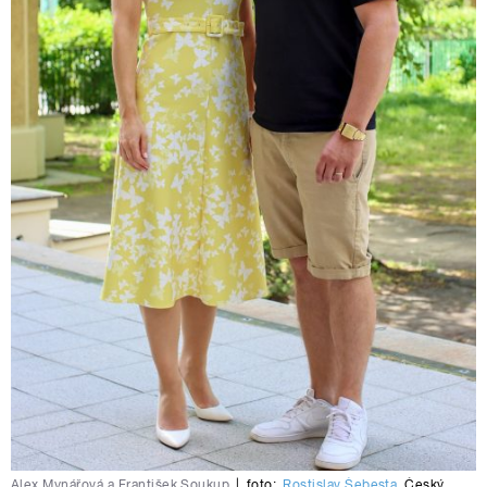
Alex Mynářová a František Soukup
|
foto:
Rostislav Šebesta
,
Český