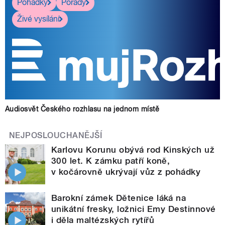
Pohádky
Pořady
Živé vysílání
Audiosvět Českého rozhlasu na jednom místě
NEJPOSLOUCHANĚJŠÍ
Karlovu Korunu obývá rod Kinských už
300 let. K zámku patří koně,
v kočárovně ukrývají vůz z pohádky
Barokní zámek Dětenice láká na
unikátní fresky, ložnici Emy Destinnové
i děla maltézských rytířů