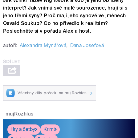
Jak vznikl název Nightwork a kdo je jeho oblíbený
interpret? Jak vnímá své malé sourozence, hrají si s
jeho třemi syny? Proč mají jeho synové ve jménech
Osvald Soukup? Co ho přivedlo k realitám?
Poslechněte si v pořadu Alex a host.
autoři:
Alexandra Mynářová
,
Dana Josefová
Všechny díly pořadu na mujRozhlas
mujRozhlas
Hry a četby
Krimi