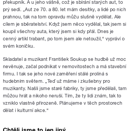
překupník. A u jeho vášně, což je sbírání starých aut, to
prý sedí. „Aut ze 70. a 80. let mám desítky, a lidé po nich
prahnou, tak na tom opravdu můžu slušně vydělat. Ale
cílem je sběratelství. Když jsem něco vydělal, tak jsem si
koupil všechny auta, který jsem si kdy přál. Dnes je
cenný artikl trabant, po tom jsem ale netoužil,“ vypráví o
svém koníčku.
Skladatel a muzikant František Soukup se hudbě už moc
nevěnuje, začal podnikat v nemovitostech a má stavební
firmu. I tak se jeho nové zaměření stálé prolíná s
hudebním světem. „Teď už máme i zkušebny pro
muzikanty. Našli jsme staré fabriky, ty jsme předělali, tam
můžou hrát a nikoho neruší. Tím, že ty lidi znám, tak to
vzniklo vlastně přirozeně. Plánujeme v těch prostorech
dělat i kulturní akce.“
Chtěli jsme to jen jiný