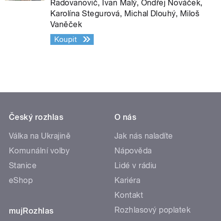
Radovanovič, Ivan Malý, Ondřej Nováček,
Karolína Stegurová, Michal Dlouhý, Miloš
Vaněček
Koupit
Český rozhlas
O nás
Válka na Ukrajině
Jak nás naladíte
Komunální volby
Nápověda
Stanice
Lidé v rádiu
eShop
Kariéra
Kontakt
Rozhlasový poplatek
mujRozhlas