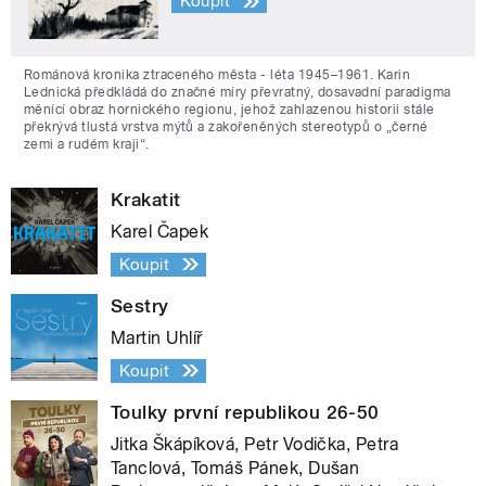
Koupit
Románová kronika ztraceného města - léta 1945–1961. Karin
Lednická předkládá do značné míry převratný, dosavadní paradigma
měnící obraz hornického regionu, jehož zahlazenou historii stále
překrývá tlustá vrstva mýtů a zakořeněných stereotypů o „černé
zemi a rudém kraji“.
Krakatit
Karel Čapek
Koupit
Sestry
Martin Uhlíř
Koupit
Toulky první republikou 26-50
Jitka Škápíková, Petr Vodička, Petra
Tanclová, Tomáš Pánek, Dušan