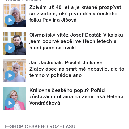
Zpívám už 40 let a je krásné prozpívat
se životem, říká první dáma českého
folku Pavlína Jíšová
Olympijský vítěz Josef Dostál: V kajaku
jsem poprvé seděl ve třech letech a
hned jsem se cvakl
Ján Jackuliak: Posílat Jiříka ve
Zlatovlásce na smrt mě nebavilo, ale to
temno v pohádce ano
Královna českého popu? Pořád
zůstávám nohama na zemi, říká Helena
Vondráčková
E-SHOP ČESKÉHO ROZHLASU