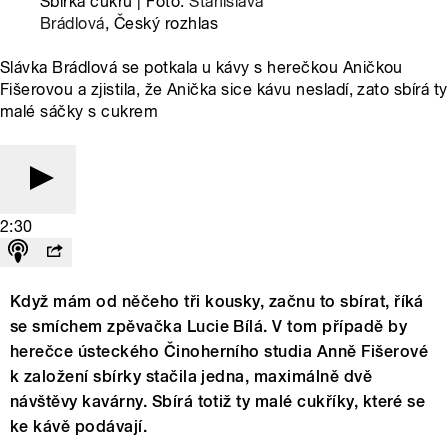
Sbírka cukrů | Foto:
Stanislava
Brádlová
, Český rozhlas
Slávka Brádlová se potkala u kávy s herečkou Aničkou
Fišerovou a zjistila, že Anička sice kávu nesladí, zato sbírá ty
malé sáčky s cukrem
2:30
Když mám od něčeho tři kousky, začnu to sbírat, říká
se smíchem zpěvačka Lucie Bílá. V tom případě by
herečce ústeckého Činoherního studia Anně Fišerové
k založení sbírky stačila jedna, maximálně dvě
návštěvy kavárny. Sbírá totiž ty malé cukříky, které se
ke kávě podávají.