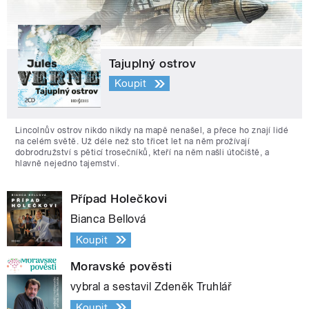
Tajuplný ostrov
Koupit
Lincolnův ostrov nikdo nikdy na mapě nenašel, a přece ho znají lidé
na celém světě. Už déle než sto třicet let na něm prožívají
dobrodružství s pěticí trosečníků, kteří na něm našli útočiště, a
hlavně nejedno tajemství.
Případ Holečkovi
Bianca Bellová
Koupit
Moravské pověsti
vybral a sestavil Zdeněk Truhlář
Koupit