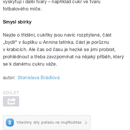
vyskytují i další tvary – například cukr ve tvaru
fotbalového míče.
Smysl sbírky
Nejde o třídění, cukříky jsou navíc rozptýlené, část
„bydlí“ v šuplíku u Annina tatínka, část je porůznu
v krabicích. Ale čas od času je hezké se jimi probrat,
prohlédnout a třeba zavzpomínat na nějaký příběh, který
se k danému cukru váže.
autor:
Stanislava Brádlová
Všechny díly pořadu na mujRozhlas