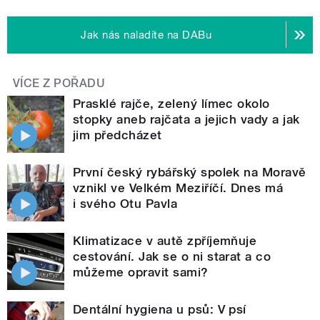
Jak nás naladíte na DABu
VÍCE Z POŘADU
Prasklé rajče, zelený límec okolo
stopky aneb rajčata a jejich vady a jak
jim předcházet
První český rybářský spolek na Moravě
vznikl ve Velkém Meziříčí. Dnes má
i svého Otu Pavla
Klimatizace v autě zpříjemňuje
cestování. Jak se o ni starat a co
můžeme opravit sami?
Dentální hygiena u psů: V psí