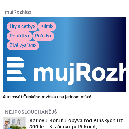
mujRozhlas
Hry a četby
Krimi
Pohádky
Pořady
Živé vysílání
Audiosvět Českého rozhlasu na jednom místě
NEJPOSLOUCHANĚJŠÍ
Karlovu Korunu obývá rod Kinských už
300 let. K zámku patří koně,