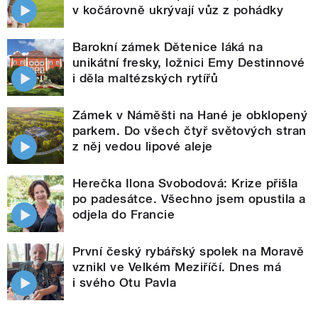
v kočárovně ukrývají vůz z pohádky
Barokní zámek Dětenice láká na
unikátní fresky, ložnici Emy Destinnové
i děla maltézských rytířů
Zámek v Náměšti na Hané je obklopený
parkem. Do všech čtyř světových stran
z něj vedou lipové aleje
Herečka Ilona Svobodová: Krize přišla
po padesátce. Všechno jsem opustila a
odjela do Francie
První český rybářský spolek na Moravě
vznikl ve Velkém Meziříčí. Dnes má
i svého Otu Pavla