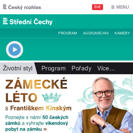
Přejít k hlavnímu obsahu
MENU
ŽIVĚ
PROGRAM
AUDIOARCHIV
KAMERY
Životní styl
Program
Pořady
Více
…