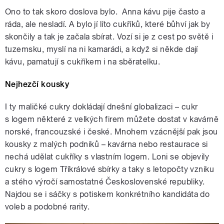
Ono to tak skoro doslova bylo. Anna kávu pije často a
ráda, ale nesladí. A bylo jí líto cukříků, které bůhví jak by
skončily a tak je začala sbírat. Vozí si je z cest po světě i
tuzemsku, myslí na ni kamarádi, a když si někde dají
kávu, pamatují s cukříkem i na sběratelku.
Nejhezčí kousky
I ty maličké cukry dokládají dnešní globalizaci – cukr
s logem některé z velkých firem můžete dostat v kavárně
norské, francouzské i české. Mnohem vzácnější pak jsou
kousky z malých podniků – kavárna nebo restaurace si
nechá udělat cukříky s vlastním logem. Loni se objevily
cukry s logem Tříkrálové sbírky a taky s letopočty vzniku
a stého výročí samostatné Československé republiky.
Najdou se i sáčky s potiskem konkrétního kandidáta do
voleb a podobné rarity.