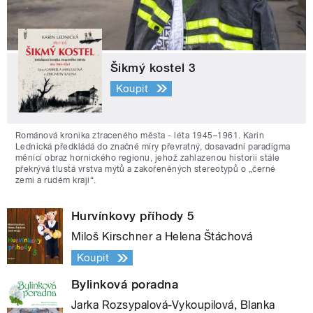
Šikmý kostel 3
Koupit
Románová kronika ztraceného města - léta 1945–1961. Karin
Lednická předkládá do značné míry převratný, dosavadní paradigma
měnící obraz hornického regionu, jehož zahlazenou historii stále
překrývá tlustá vrstva mýtů a zakořeněných stereotypů o „černé
zemi a rudém kraji“.
Hurvínkovy příhody 5
Miloš Kirschner a Helena Štáchová
Koupit
Bylinková poradna
Jarka Rozsypalová-Vykoupilová, Blanka