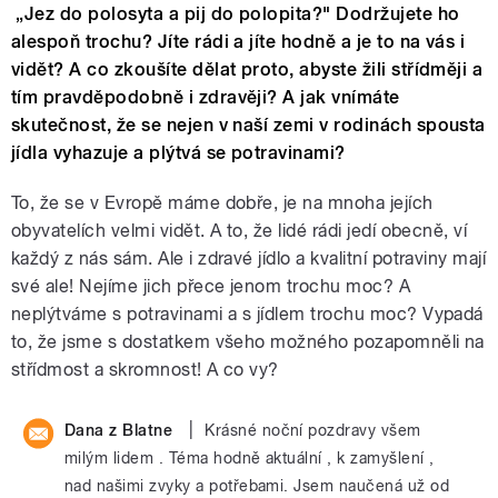
„Jez do polosyta a pij do polopita?" Dodržujete ho
alespoň trochu? Jíte rádi a jíte hodně a je to na vás i
vidět? A co zkoušíte dělat proto, abyste žili střídměji a
tím pravděpodobně i zdravěji? A jak vnímáte
skutečnost, že se nejen v naší zemi v rodinách spousta
jídla vyhazuje a plýtvá se potravinami?
To, že se v Evropě máme dobře, je na mnoha jejích
obyvatelích velmi vidět. A to, že lidé rádi jedí obecně, ví
každý z nás sám. Ale i zdravé jídlo a kvalitní potraviny mají
své ale! Nejíme jich přece jenom trochu moc? A
neplýtváme s potravinami a s jídlem trochu moc? Vypadá
to, že jsme s dostatkem všeho možného pozapomněli na
střídmost a skromnost! A co vy?
|
Dana z Blatne
Krásné noční pozdravy všem
milým lidem . Téma hodně aktuální , k zamyšlení ,
nad našimi zvyky a potřebami. Jsem naučená už od