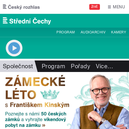
Přejít k hlavnímu obsahu
MENU
ŽIVĚ
PROGRAM
AUDIOARCHIV
KAMERY
Společnost
Program
Pořady
Více
…