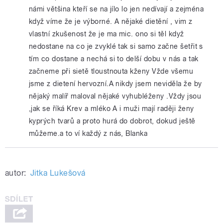
námi většina kteří se na jílo lo jen nedívají a zejména
když víme že je výborné. A nějaké dietění , vim z
vlastní zkušenost že je ma mic. ono si těl když
nedostane na co je zvyklé tak si samo začne šetřit s
tím co dostane a nechá si to delší dobu v nás a tak
začneme při sietě tloustnouta kženy Vžde všemu
jsme z dietení hervozní.A nikdy jsem neviděla že by
nějaký malíř maloval nějaké vyhubléženy .Vždy jsou
,jak se říká Krev a mléko A i muži mají raději ženy
kyprých tvarů a proto hurá do dobrot, dokud ještě
můžeme.a to ví každý z nás, Blanka
autor:
Jitka Lukešová