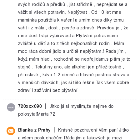
svých rodičů a předků , jíst střídmě , neprejídat se a
vážit si všech potravin, Neplýtvat . Od 10 let mne
maminka pouštěla k vaření a umím dnes díky tomu
vařit i z mála , dost , pestře a zdravě. Pravdou je , že
mne dost trápí vybíravost a Plýtvání potravinami ,
zvláště u dětí a to z těch nejbohatších rodin . Mám
moc ráda dobré jídlo a určitě neplýtvám.! Rada jím ,
když mám hlad , rozhodně se nepřejidam,s pitím je to
stejné . Tekutiny ano, ale alkohol jen příležitostně ,
při oslavě , káva 1-2 denně a hlavně pestrou stravu a
v menších dávkách, jak si tělo řekne Tak všem dobré
zdraví i zažívání bez plýtvání
|
720xxx090
Jitko,já si myslim,že nejime do
polosyta!Marta 72
|
Blanka z Prahy
Krásné pozdravení Vám paní Jitko
a všem posluchačům Ráda jím a takových je mezi