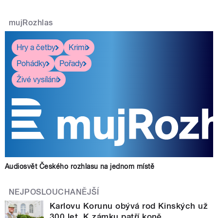
mujRozhlas
Hry a četby
Krimi
Pohádky
Pořady
Živé vysílání
Audiosvět Českého rozhlasu na jednom místě
NEJPOSLOUCHANĚJŠÍ
Karlovu Korunu obývá rod Kinských už
300 let. K zámku patří koně,