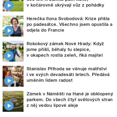
v kočárovně ukrývají vůz z pohádky
Herečka Ilona Svobodová: Krize přišla
po padesátce. Všechno jsem opustila a
odjela do Francie
Rokokový zámek Nové Hrady: Když
jsme přišli, běhaly tu slepice,
v okapech rostla zeleň, říká majitel
Stanislav Příhoda se věnuje malířství
i ve svých devadesáti letech. Předává
uměním lidem radost
Zámek v Náměšti na Hané je obklopený
parkem. Do všech čtyř světových stran
z něj vedou lipové aleje