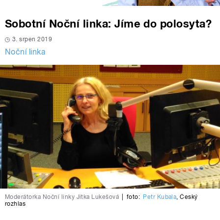
Sobotní Noční linka: Jíme do polosyta?
3. srpen 2019
Noční linka
Moderátorka Noční linky Jitka Lukešová
|
foto:
Petr Kubala
,
Český
rozhlas