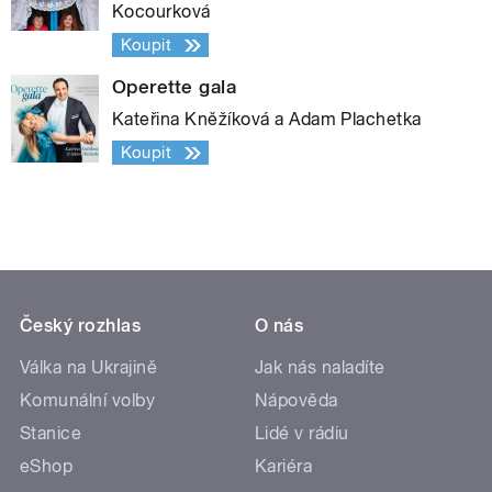
Kocourková
Koupit
Operette gala
Kateřina Kněžíková a Adam Plachetka
Koupit
Český rozhlas
O nás
Válka na Ukrajině
Jak nás naladíte
Komunální volby
Nápověda
Stanice
Lidé v rádiu
eShop
Kariéra