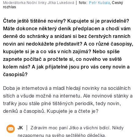
Moderátorka Noční linky Jitka Lukešová
|
foto:
Petr Kubala
,
Český
rozhlas
Čtete ještě tištěné noviny? Kupujete si je pravidelně?
Máte dokonce některý deník předplacen a chodí vám
denně do schránky a snídani si bez čerstvých ranních
novin ani nedokážete představit? A co různé časopisy,
kupujete si je a co vás v nich zajímá? Nebo spíše
zapnete počítač a pročtete si, co nového ve světě
kolem nás? A jak přijatelné jsou pro vás ceny novin a
časopisů?
Doba je internetová a mladí hledají novinky na sociálních
sítích a všude možně na internetu. Ale novinové stánky a
trafiky jsou stále plné tištěných periodik, tedy novin,
deníků a časopisů. Kupujete je a čtete je?
|
JK
Zdravím moc paní Jitko a všichni bdící. Nikdy
nezapomenu na svého sečtělého dědečka.