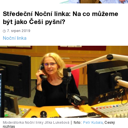
Středeční Noční linka: Na co můžeme
být jako Češi pyšní?
7. srpen 2019
Noční linka
Moderátorka Noční linky Jitka Lukešová
|
foto:
Petr Kubala
,
Český
rozhlas