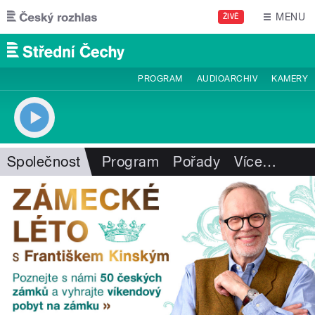
Přejít k hlavnímu obsahu
MENU
ŽIVĚ
PROGRAM
AUDIOARCHIV
KAMERY
Společnost
Program
Pořady
Více
…