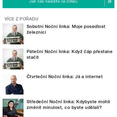
Jak nás naladíte na DABu
VÍCE Z POŘADU
Sobotní Noční linka: Moje posedlost
železnicí
Páteční Noční linka: Když čáp přestane
stačit
Čtvrteční Noční linka: Já a internet
Středeční Noční linka: Kdybyste mohli
změnit minulost, co byste udělali?