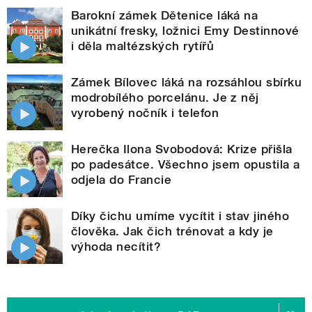
Barokní zámek Dětenice láká na
unikátní fresky, ložnici Emy Destinnové
i děla maltézských rytířů
Zámek Bílovec láká na rozsáhlou sbírku
modrobílého porcelánu. Je z něj
vyrobený nočník i telefon
Herečka Ilona Svobodová: Krize přišla
po padesátce. Všechno jsem opustila a
odjela do Francie
Díky čichu umíme vycítit i stav jiného
člověka. Jak čich trénovat a kdy je
výhoda necítit?