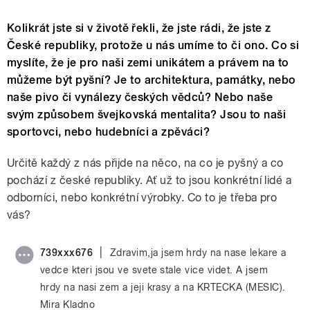
Kolikrát jste si v životě řekli, že jste rádi, že jste z
České republiky, protože u nás umíme to či ono. Co si
myslíte, že je pro naši zemi unikátem a právem na to
můžeme být pyšní? Je to architektura, památky, nebo
naše pivo či vynálezy českých vědců? Nebo naše
svým způsobem švejkovská mentalita? Jsou to naši
sportovci, nebo hudebníci a zpěváci?
Určitě každý z nás přijde na něco, na co je pyšný a co
pochází z české republiky. Ať už to jsou konkrétní lidé a
odborníci, nebo konkrétní výrobky. Co to je třeba pro
vás?
|
739xxx676
Zdravim,ja jsem hrdy na nase lekare a
vedce kteri jsou ve svete stale vice videt. A jsem
hrdy na nasi zem a jeji krasy a na KRTECKA (MESIC).
Mira Kladno