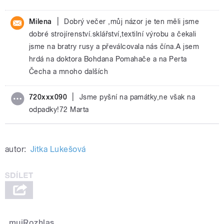
|
Milena
Dobrý večer ,můj názor je ten měli jsme
dobré strojírenství.sklářství,textilní výrobu a čekali
jsme na bratry rusy a převálcovala nás čína.A jsem
hrdá na doktora Bohdana Pomahače a na Perta
Čecha a mnoho dalších
|
720xxx090
Jsme pyšní na památky,ne však na
odpadky!72 Marta
autor:
Jitka Lukešová
mujRozhlas