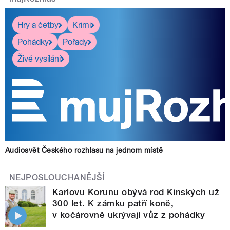
Hry a četby
Krimi
Pohádky
Pořady
Živé vysílání
Audiosvět Českého rozhlasu na jednom místě
NEJPOSLOUCHANĚJŠÍ
Karlovu Korunu obývá rod Kinských už
300 let. K zámku patří koně,
v kočárovně ukrývají vůz z pohádky