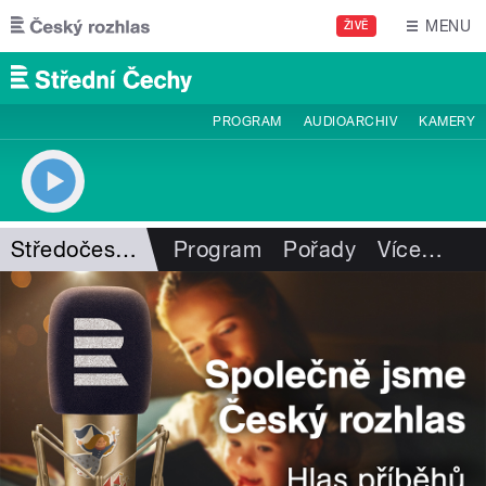
Přejít k hlavnímu obsahu
MENU
ŽIVĚ
PROGRAM
AUDIOARCHIV
KAMERY
Středočeské příběhy
Program
Pořady
Více
…