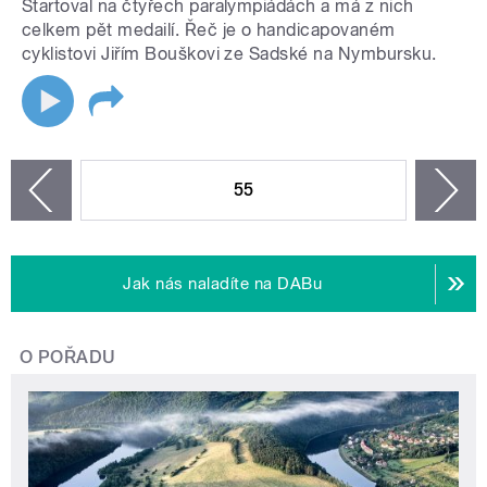
Startoval na čtyřech paralympiádách a má z nich
celkem pět medailí. Řeč je o handicapovaném
cyklistovi Jiřím Bouškovi ze Sadské na Nymbursku.
STRÁNKY
55
n
zí
Jak nás naladíte na DABu
O POŘADU