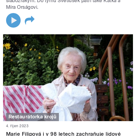
slabozrakým. Do týmu Světlušek patří také Katka a
Míra Orságovi.
Restaurátorka krojů
4. říjen 2023
Marie Filipová i v 98 letech zachraňuje lidové