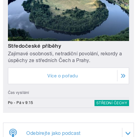
Středočeské příběhy
Zajímavé osobnosti, netradiční povolání, rekordy a
úspěchy ze středních Čech a Prahy.
Více o pořadu
Čas vysílání
Po - Pá v 9:15
STŘEDNÍ ČECHY
Odebírejte jako podcast