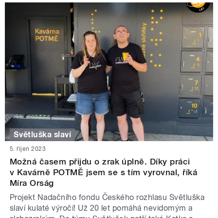
Světluška slaví
5. říjen 2023
Možná časem přijdu o zrak úplně. Díky práci
v Kavárně POTMĚ jsem se s tím vyrovnal, říká
Míra Orság
Projekt Nadačního fondu Českého rozhlasu Světluška
slaví kulaté výročí! Už 20 let pomáhá nevidomým a