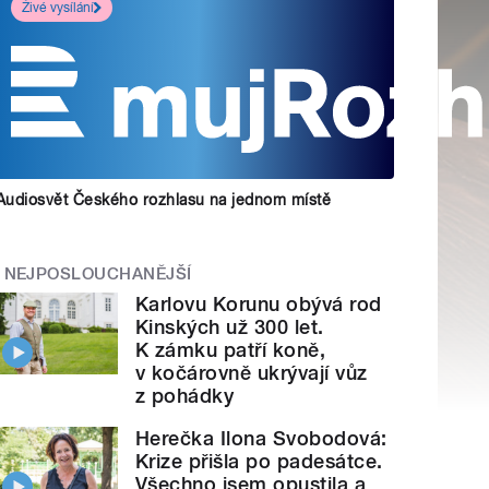
Živé vysílání
Audiosvět Českého rozhlasu na jednom místě
NEJPOSLOUCHANĚJŠÍ
Karlovu Korunu obývá rod
Kinských už 300 let.
K zámku patří koně,
v kočárovně ukrývají vůz
z pohádky
Herečka Ilona Svobodová:
Krize přišla po padesátce.
Všechno jsem opustila a