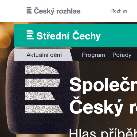
Přejít k hlavnímu obsahu
iRozhlas
Aktuální dění
Program
Pořady