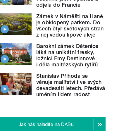
odjela do Francie
Zámek v Náměšti na Hané
je obklopený parkem. Do
všech čtyř světových stran
z něj vedou lipové aleje
Barokní zámek Dětenice
láká na unikátní fresky,
ložnici Emy Destinnové
i děla maltézských rytířů
Stanislav Příhoda se
věnuje malířství i ve svých
devadesáti letech. Předává
uměním lidem radost
Jak nás naladíte na DABu