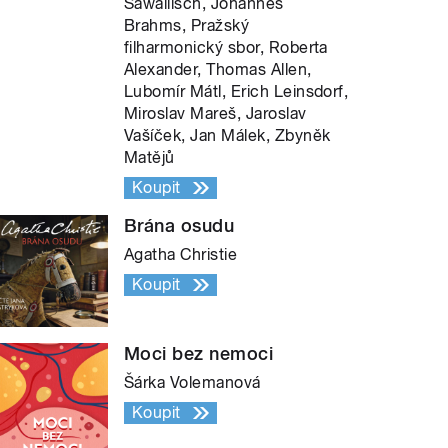
Sawallisch, Johannes
Brahms, Pražský
filharmonický sbor, Roberta
Alexander, Thomas Allen,
Lubomír Mátl, Erich Leinsdorf,
Miroslav Mareš, Jaroslav
Vašíček, Jan Málek, Zbyněk
Matějů
Koupit
Brána osudu
Agatha Christie
Koupit
Moci bez nemoci
Šárka Volemanová
Koupit