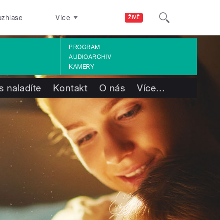
ozhlase
Více
ŽIVĚ
PROGRAM
AUDIOARCHIV
KAMERY
s naladíte
Kontakt
O nás
Více
…