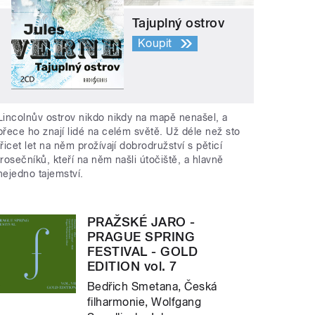
Tajuplný ostrov
Koupit
Lincolnův ostrov nikdo nikdy na mapě nenašel, a
přece ho znají lidé na celém světě. Už déle než sto
třicet let na něm prožívají dobrodružství s pěticí
trosečníků, kteří na něm našli útočiště, a hlavně
nejedno tajemství.
PRAŽSKÉ JARO -
PRAGUE SPRING
FESTIVAL - GOLD
EDITION vol. 7
Bedřich Smetana, Česká
filharmonie, Wolfgang