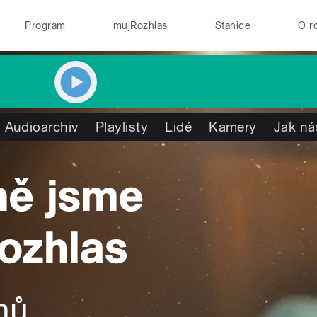
Program
mujRozhlas
Stanice
O r
Audioarchiv
Playlisty
Lidé
Kamery
Jak ná