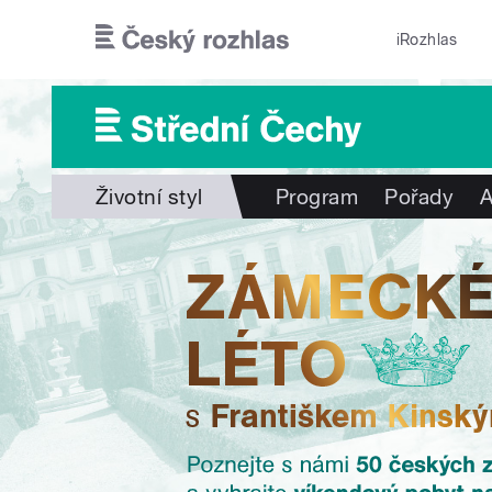
Přejít k hlavnímu obsahu
iRozhlas
Životní styl
Program
Pořady
A