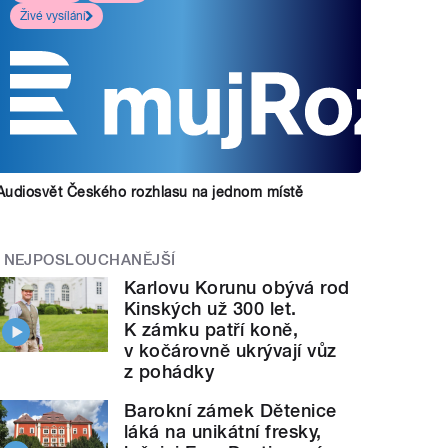
Živé vysílání
Audiosvět Českého rozhlasu na jednom místě
NEJPOSLOUCHANĚJŠÍ
Karlovu Korunu obývá rod
Kinských už 300 let.
K zámku patří koně,
v kočárovně ukrývají vůz
z pohádky
Barokní zámek Dětenice
láká na unikátní fresky,