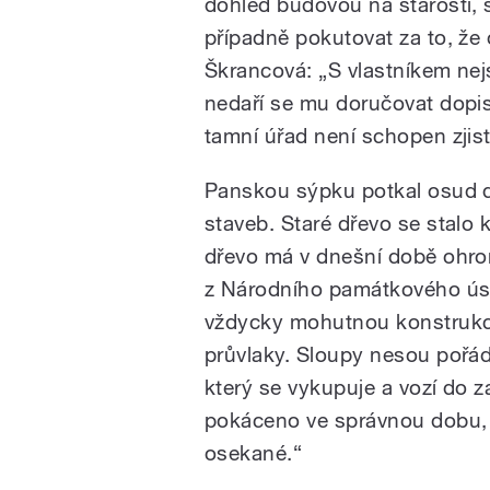
dohled budovou na starosti, se
případně pokutovat za to, že
Škrancová: „S vlastníkem nej
nedaří se mu doručovat dopisy
tamní úřad není schopen zjist
Panskou sýpku potkal osud 
staveb. Staré dřevo se stalo ko
dřevo má v dnešní době ohro
z Národního památkového úst
vždycky mohutnou konstrukci
průvlaky. Sloupy nesou pořádn
který se vykupuje a vozí do za
pokáceno ve správnou dobu, j
osekané.“