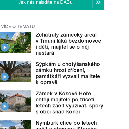
Jak nás naladíte na DABu
VÍCE O TÉMATU
Zchátralý zámecký areál
v Tmani láká bezdomovce
i děti, majitel se o něj
nestará
Sýpkám u chotýšanského
zámku hrozí zřícení,
památkáři vyzvali majitele
k opravě
Zámek v Kosově Hoře
chtějí majitelé po třiceti
letech začít využívat, spory
s obcí snad končí
Nymburk chce po letech
začít s obnovou Starého