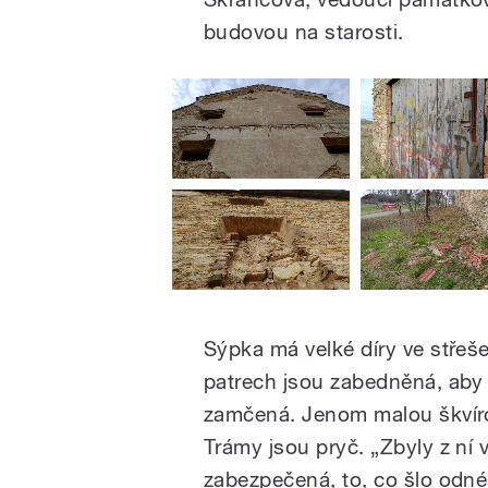
budovou na starosti.
Sýpka má velké díry ve střeše
patrech jsou zabedněná, aby 
zamčená. Jenom malou škvírou
Trámy jsou pryč. „Zbyly z ní 
zabezpečená, to, co šlo odné