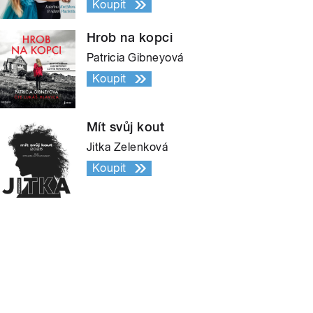
Koupit
Hrob na kopci
Patricia Gibneyová
Koupit
Mít svůj kout
Jitka Zelenková
Koupit