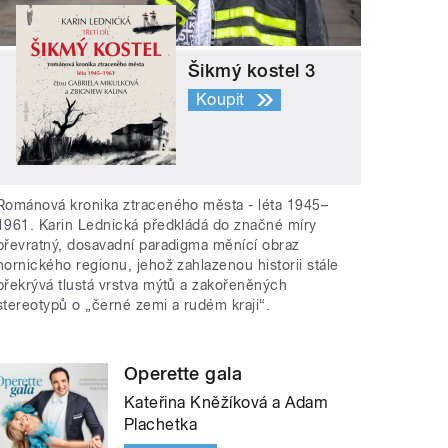
Šikmý kostel 3
Koupit
Románová kronika ztraceného města - léta 1945–
1961. Karin Lednická předkládá do značné míry
převratný, dosavadní paradigma měnící obraz
hornického regionu, jehož zahlazenou historii stále
překrývá tlustá vrstva mýtů a zakořeněných
stereotypů o „černé zemi a rudém kraji“.
Operette gala
Kateřina Kněžíková a Adam
Plachetka