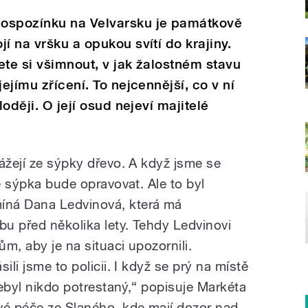
Hospozínku na Velvarsku je památkově
í na vršku a opukou svítí do krajiny.
žete si všimnout, v jak žalostném stavu
ejímu zřícení. To nejcennější, co v ní
loději. O její osud nejeví majitelé
ážejí ze sýpky dřevo. A když jsme se
se sýpka bude opravovat. Ale to byl
íná Dana Ledvinová, která má
u před několika lety. Tehdy Ledvinovi
m, aby je na situaci upozornili.
ili jsme to policii. I když se prý na místě
 nebyl nikdo potrestaný,“ popisuje Markéta
é péče ze Slaného, kde mají dozor nad