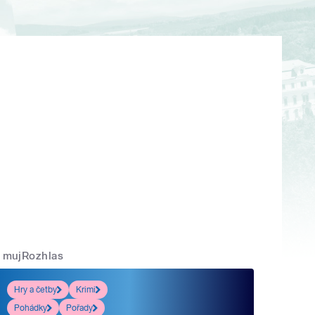
mujRozhlas
Hry a četby
Krimi
Pohádky
Pořady