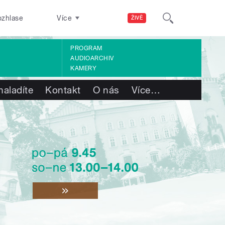
ozhlase
Více
ŽIVĚ
PROGRAM
AUDIOARCHIV
KAMERY
naladíte
Kontakt
O nás
Více
…