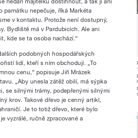
 nedaří majitelku dostihnout, a tak ji ani
 o památku nepečuje, říká Markéta
sme v kontaktu. Protože není dostupný,
. Bydliště má v Pardubicích. Ale ani
it, kde se ta osoba nachází.“
dalších podobných hospodářských
řistí lidí, kteří s ním obchodují. „To
mnou cenu,“ popisuje Jiří Mrázek
avu. „Aby unesla zátěž obilí, má sýpka
, se silnými trámy, podepřenými silnými
ý krov. Takové dřevo je cenný artikl,
hraničí. Je to totiž dřevo, které bylo
e vyzrálé, ručně zpracované a