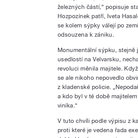
železných částí,“ popisuje s
Hozpozínek patří, Iveta Hasal
se kolem sýpky válejí po zemi
odsouzena k zániku.
Monumentální sýpku, stejně 
usedlostí na Velvarsku, necha
revoluci měnila majitele. Když 
se ale nikoho nepovedlo obvi
z kladenské policie. „Nepodaři
a kdo byl v té době majitelem
viníka.“
V tuto chvíli podle výpisu z k
proti které je vedena řada e