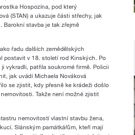
tarostka Hospozína, pod který
ová (STAN) a ukazuje části střechy, jak
. Barokní stavba je tak zřejmě
jako řadu dalších zemědělských
l postavit v 18. století rod Kinských. Po
ji vykradli, patřila soukromé firmě. Policii
nit, jak uvádí Michaela Nováková
lo se zjistit, kdy přesně ke krádeži došlo
 nemovitosti. Takže není možné zjistit
atastru nemovitostí vlastní stavbu žena,
xekucí. Slánským památkářům, kteří mají