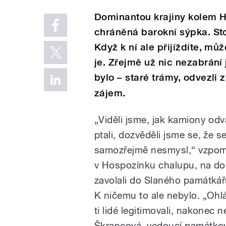
Dominantou krajiny kolem 
chráněná barokní sýpka. Stoj
Když k ní ale přijíždíte, mů
je. Zřejmě už nic nezabrání j
bylo – staré trámy, odvezli z
zájem.
„Viděli jsme, jak kamiony odv
ptali, dozvěděli jsme se, že 
samozřejmě nesmysl,“ vzpom
v Hospozínku chalupu, na dob
zavolali do Slaného památkářů
K ničemu to ale nebylo. „Ohlás
ti lidé legitimovali, nakonec
Škrancová, vedoucí památkov