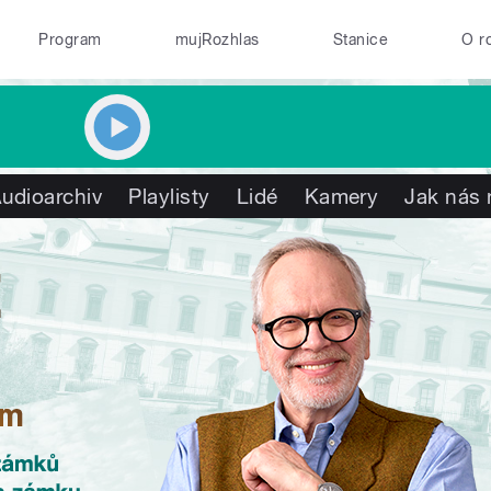
Program
mujRozhlas
Stanice
O r
udioarchiv
Playlisty
Lidé
Kamery
Jak nás 