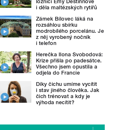
ložnici Emy Destinnové
i děla maltézských rytířů
Zámek Bílovec láká na
rozsáhlou sbírku
modrobílého porcelánu. Je
z něj vyrobený nočník
i telefon
Herečka Ilona Svobodová:
Krize přišla po padesátce.
Všechno jsem opustila a
odjela do Francie
Díky čichu umíme vycítit
i stav jiného člověka. Jak
čich trénovat a kdy je
výhoda necítit?