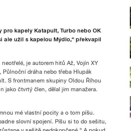
ty pro kapely Katapult, Turbo nebo OK
i ale užil s kapelou Mýdlo,“ překvapil
 neotřelé, je autorem hitů Až, Vojín XY
, Půlnoční dráha nebo třeba Hlupák
pult. S frontmanem skupiny Oldou Říhou
n jako čtvrtý člen, dělal jim manažera.
mnou mé vlastní pocity a o tom píšu.
dne slovní spojení. Píšu si to do sešitu,
o zůstane v sešitě nedokončené.“ A pokud