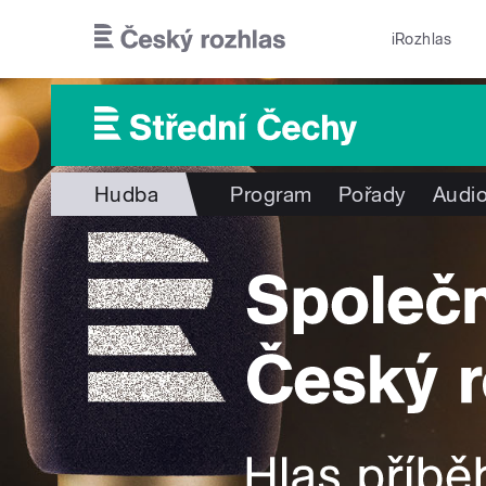
Přejít k hlavnímu obsahu
iRozhlas
Hudba
Program
Pořady
Audio