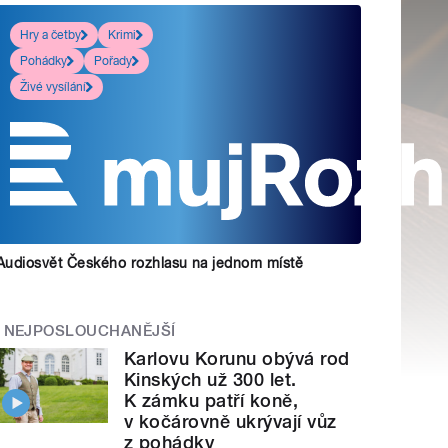
Hry a četby
Krimi
Pohádky
Pořady
Živé vysílání
Audiosvět Českého rozhlasu na jednom místě
NEJPOSLOUCHANĚJŠÍ
Karlovu Korunu obývá rod
Kinských už 300 let.
K zámku patří koně,
v kočárovně ukrývají vůz
z pohádky