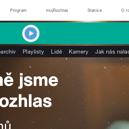
Program
mujRozhlas
Stanice
O r
archiv
Playlisty
Lidé
Kamery
Jak nás nala