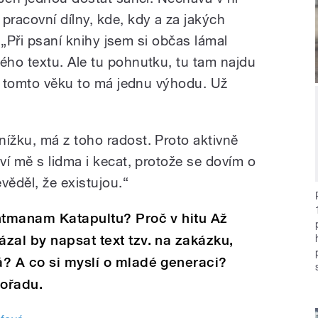
racovní dílny, kde, kdy a za jakých
. „Při psaní knihy jsem si občas lámal
ho textu. Ale tu pohnutku, tu tam najdu
„V tomto věku to má jednu výhodu. Už
ížku, má z toho radost. Proto aktivně
ví mě s lidma i kecat, protože se dovím o
věděl, že existujou.“
ontmanam Katapultu? Proč v hitu Až
zal by napsat text tzv. na zakázku,
á? A co si myslí o mladé generaci?
pořadu.