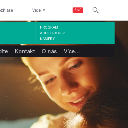
ozhlase
Více
ŽIVĚ
PROGRAM
AUDIOARCHIV
KAMERY
díte
Kontakt
O nás
Více
…