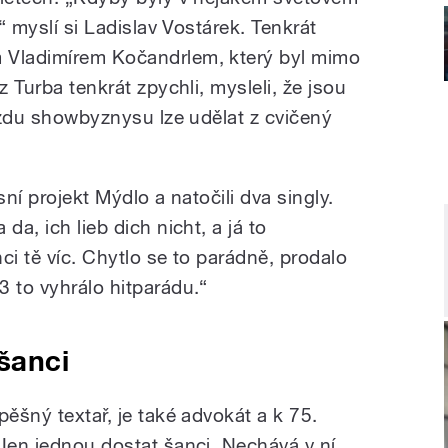
,“ myslí si Ladislav Vostárek. Tenkrát
 Vladimírem Kočandrlem, který byl mimo
z Turba tenkrát zpychli, mysleli, že jsou
vězdu showbyznysu lze udělat z cvičený
sní projekt Mýdlo a natočili dva singly.
da, ich lieb dich nicht, a já to
ci tě víc. Chytlo se to parádně, prodalo
3 to vyhrálo hitparádu.“
šanci
pěšný textař, je také advokát a k 75.
 Jen jednou dostat šanci. Nechává v ní