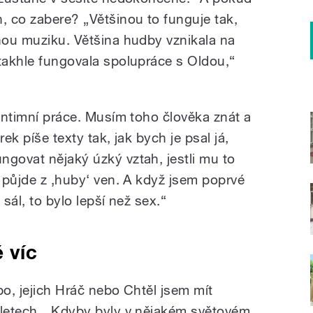
, co zabere? „Většinou to funguje tak,
inou muziku. Většina hudby vznikala na
 takhle fungovala spolupráce s Oldou,“
 intimní práce. Musím toho člověka znát a
ek píše texty tak, jak bych je psal já,
ngovat nějaký úzký vztah, jestli mu to
o půjde z ‚huby‘ ven. A když jsem poprvé
j sál, to bylo lepší než sex.“
 víc
bo, jejich Hráč nebo Chtěl jsem mít
 letech. „Kdyby byly v nějakém světovém