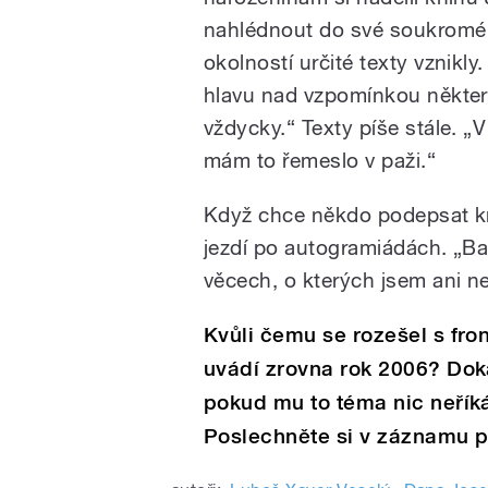
nahlédnout do své soukromé p
okolností určité texty vznikly
hlavu nad vzpomínkou některé
vždycky.“ Texty píše stále. 
mám to řemeslo v paži.“
Když chce někdo podepsat kn
jezdí po autogramiádách. „Ba
věcech, o kterých jsem ani ne
Kvůli čemu se rozešel s fr
uvádí zrovna rok 2006? Doká
pokud mu to téma nic neřík
Poslechněte si v záznamu 