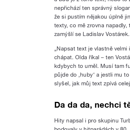
nepřichází ten správný slogan
že si pustím nějakou úplně j
texty, co mě zrovna napadly,
zamýšlí se Ladislav Vostárek.
„Napsat text je vlastně velmi
chápat. Olda říkal – ten Vostár
kdybych to uměl. Musí tam fu
půjde do ‚huby‘ a jestli mu t
slyšel, jak můj text zpívá cele
Da da da, nechci tě
Hity napsal i pro skupinu Tur
bodovaly v hitparádách v 80.