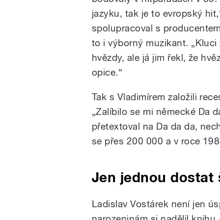
jazyku, tak je to evropský hit
spolupracoval s producentem
to i výborný muzikant. „Kluci 
hvězdy, ale já jim řekl, že h
opice.“
Tak s Vladimírem založili rece
„Zalíbilo se mi německé Da da 
přetextoval na Da da da, nech
se přes 200 000 a v roce 198
Jen jednou dostat 
Ladislav Vostárek není jen ús
narozeninám si nadělil knihu