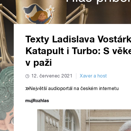
Texty Ladislava Vostárk
Katapult i Turbo: S vě
v paži
12. červenec 2021
Xaver a host
Největší audioportál na českém internetu