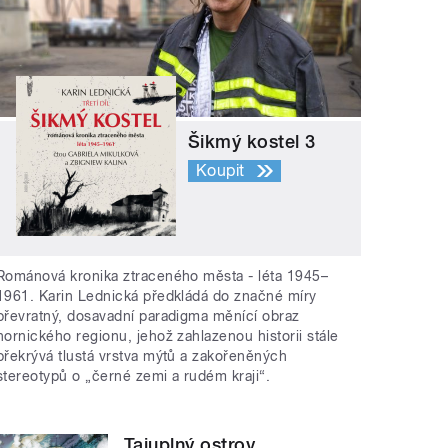
Šikmý kostel 3
Koupit
Románová kronika ztraceného města - léta 1945–
1961. Karin Lednická předkládá do značné míry
převratný, dosavadní paradigma měnící obraz
hornického regionu, jehož zahlazenou historii stále
překrývá tlustá vrstva mýtů a zakořeněných
stereotypů o „černé zemi a rudém kraji“.
Tajuplný ostrov