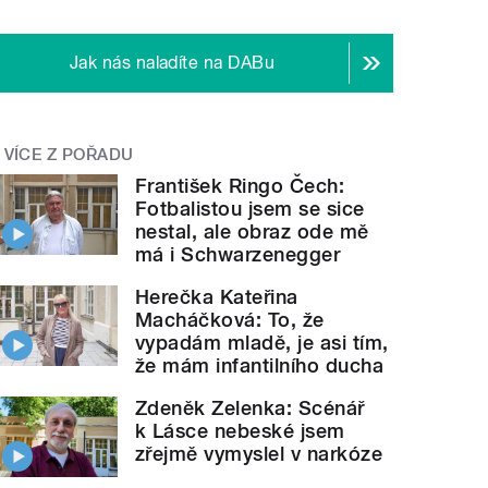
Jak nás naladíte na DABu
VÍCE Z POŘADU
František Ringo Čech:
Fotbalistou jsem se sice
nestal, ale obraz ode mě
má i Schwarzenegger
Herečka Kateřina
Macháčková: To, že
vypadám mladě, je asi tím,
že mám infantilního ducha
Zdeněk Zelenka: Scénář
k Lásce nebeské jsem
zřejmě vymyslel v narkóze