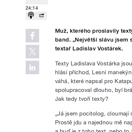
24:14
Muž, kterého proslavily tex
band. „Největší slávu jsem s
textař Ladislav Vostárek.
Texty Ladislava Vostárka jsou
hlásí příchod, Lesní manekýn
váhá, které napsal pro Kata
spolupracoval dlouho, byl brá
Jak tedy tvoří texty?
„Já jsem pocitolog, cloumají 
Prostě jdu a najednou mě napa
a buď je z toho text, nebo t