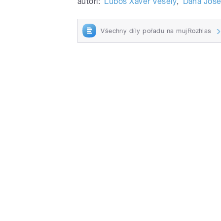
autoři:
Luboš Xaver Veselý
,
Dana Jose
Všechny díly pořadu na mujRozhlas