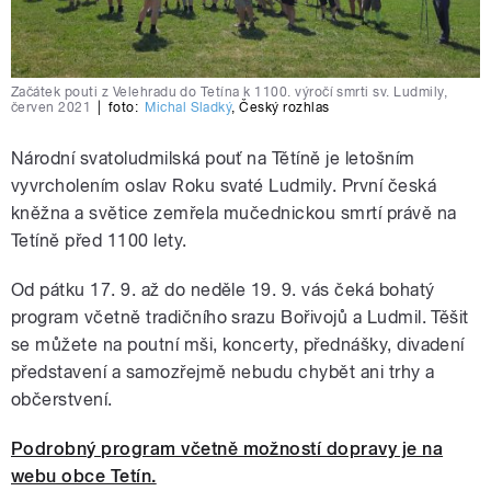
Začátek pouti z Velehradu do Tetína k 1100. výročí smrti sv. Ludmily,
červen 2021
|
foto:
Michal Sladký
,
Český rozhlas
Národní svatoludmilská pouť na Tětíně je letošním
vyvrcholením oslav Roku svaté Ludmily. První česká
kněžna a světice zemřela mučednickou smrtí právě na
Tetíně před 1100 lety.
Od pátku 17. 9. až do neděle 19. 9. vás čeká bohatý
program včetně tradičního srazu Bořivojů a Ludmil. Těšit
se můžete na poutní mši, koncerty, přednášky, divadení
představení a samozřejmě nebudu chybět ani trhy a
občerstvení.
Podrobný program včetně možností dopravy je na
webu obce Tetín.