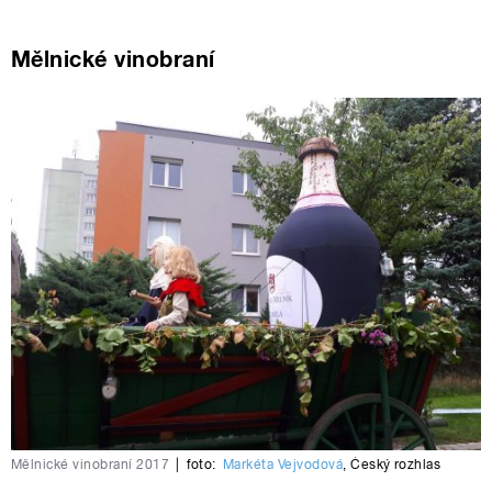
Mělnické vinobraní
Mělnické vinobraní 2017
|
foto:
Markéta Vejvodová
,
Český rozhlas