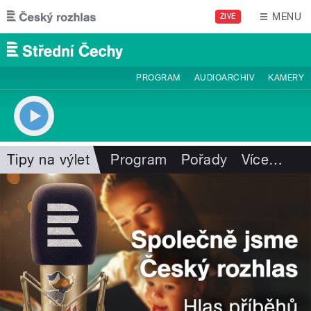
Přejít k hlavnímu obsahu
MENU
ŽIVĚ
PROGRAM
AUDIOARCHIV
KAMERY
Tipy na výlet
Program
Pořady
Více
…