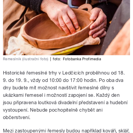
Řemeslník (ilustrační foto)
|
foto:
Fotobanka Profimedia
Historické řemeslné trhy v Ledčicích proběhnou od 18.
9. do 19. 9., vždy od 10:00 do 17:00 hodin. Po oba dva
dny budete mít možnost navštívit řemeslné dílny s
ukázkami řemesel i možností zapojení se. Každý den
jsou připravena loutková divadelní představení a hudební
vystoupení. Nebude pochopitelně chybět ani
občerstvení.
Mezi zastoupenými řemesly budou například kováři, sklář,