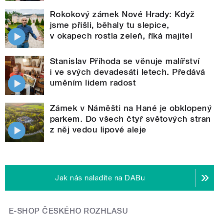
Rokokový zámek Nové Hrady: Když
jsme přišli, běhaly tu slepice,
v okapech rostla zeleň, říká majitel
Stanislav Příhoda se věnuje malířství
i ve svých devadesáti letech. Předává
uměním lidem radost
Zámek v Náměšti na Hané je obklopený
parkem. Do všech čtyř světových stran
z něj vedou lipové aleje
Jak nás naladíte na DABu
E-SHOP ČESKÉHO ROZHLASU