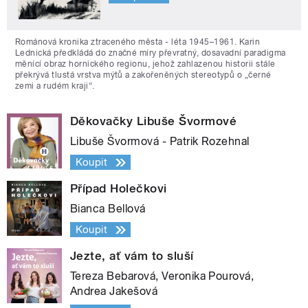
Románová kronika ztraceného města - léta 1945–1961. Karin
Lednická předkládá do značné míry převratný, dosavadní paradigma
měnící obraz hornického regionu, jehož zahlazenou historii stále
překrývá tlustá vrstva mýtů a zakořeněných stereotypů o „černé
zemi a rudém kraji“.
Děkovačky Libuše Švormové
Libuše Švormová - Patrik Rozehnal
Koupit
Případ Holečkovi
Bianca Bellová
Koupit
Jezte, ať vám to sluší
Tereza Bebarová, Veronika Pourová,
Andrea Jakešová