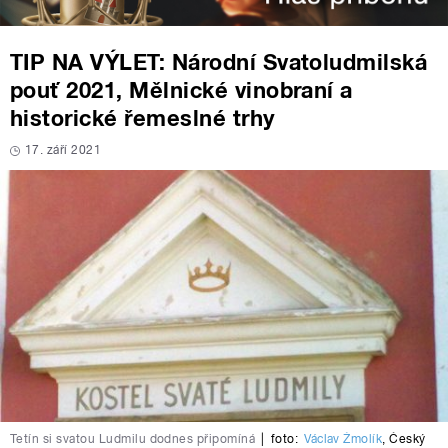
TIP NA VÝLET: Národní Svatoludmilská
pouť 2021, Mělnické vinobraní a
historické řemeslné trhy
17. září 2021
Tetín si svatou Ludmilu dodnes připomíná
|
foto:
Václav Žmolík
,
Český