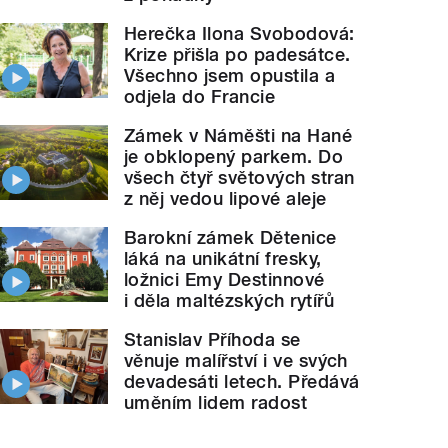
Herečka Ilona Svobodová:
Krize přišla po padesátce.
Všechno jsem opustila a
odjela do Francie
Zámek v Náměšti na Hané
je obklopený parkem. Do
všech čtyř světových stran
z něj vedou lipové aleje
Barokní zámek Dětenice
láká na unikátní fresky,
ložnici Emy Destinnové
i děla maltézských rytířů
Stanislav Příhoda se
věnuje malířství i ve svých
devadesáti letech. Předává
uměním lidem radost