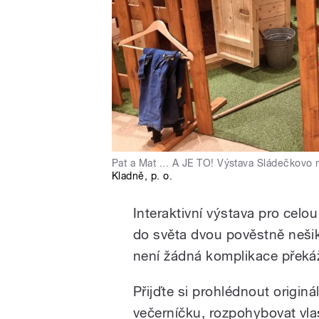
Pat a Mat ... A JE TO! Výstava Sládečkov
Kladně
,
p. o.
Interaktivní výstava pro cel
do světa dvou pověstně nešik
není žádná komplikace překážk
Přijďte si prohlédnout origin
večerníčku, rozpohybovat vlas