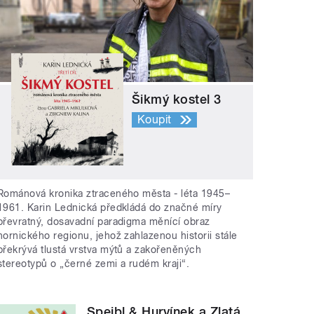
Šikmý kostel 3
Koupit
Románová kronika ztraceného města - léta 1945–
1961. Karin Lednická předkládá do značné míry
převratný, dosavadní paradigma měnící obraz
hornického regionu, jehož zahlazenou historii stále
překrývá tlustá vrstva mýtů a zakořeněných
stereotypů o „černé zemi a rudém kraji“.
Spejbl & Hurvínek a Zlatá