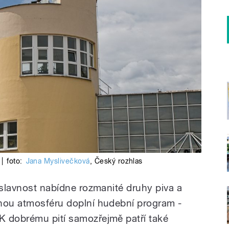
|
foto:
Jana Myslivečková
,
Český rozhlas
 slavnost nabídne rozmanité druhy piva a
mnou atmosféru doplní hudební program -
K dobrému pití samozřejmě patří také