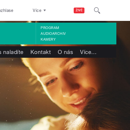
ozhlase
Více
ŽIVĚ
PROGRAM
AUDIOARCHIV
KAMERY
 naladíte
Kontakt
O nás
Více
…