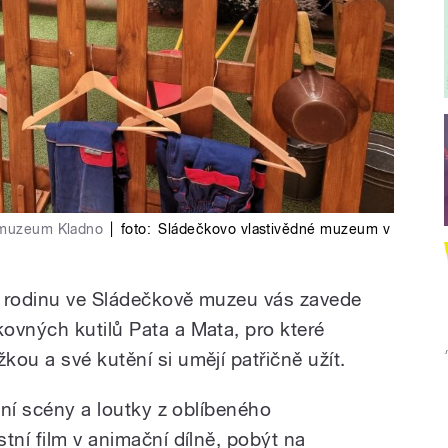
o muzeum Kladno
|
foto:
Sládečkovo vlastivědné muzeum v
ou rodinu ve Sládečkově muzeu vás zavede
ovných kutilů Pata a Mata, pro které
ou a své kutění si umějí patřičně užít.
ální scény a loutky z oblíbeného
tní film v animační dílně, pobýt na