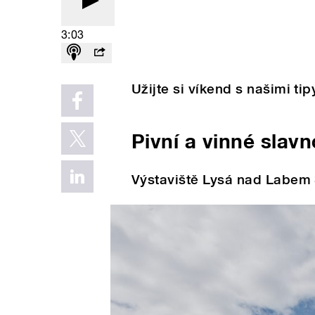
3:03
Užijte si víkend s našimi ti
Pivní a vinné slavn
Výstaviště Lysá nad Labem 3