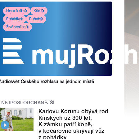
Hry a četby
Krimi
Pohádky
Pořady
Živé vysílání
Audiosvět Českého rozhlasu na jednom místě
NEJPOSLOUCHANĚJŠÍ
Karlovu Korunu obývá rod
Kinských už 300 let.
K zámku patří koně,
v kočárovně ukrývají vůz
z pohádky