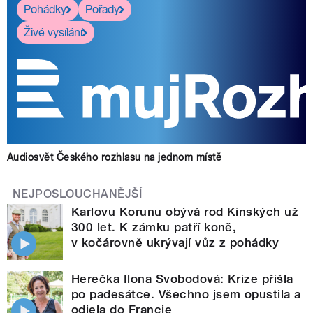
Pohádky
Pořady
Živé vysílání
Audiosvět Českého rozhlasu na jednom místě
NEJPOSLOUCHANĚJŠÍ
Karlovu Korunu obývá rod Kinských už
300 let. K zámku patří koně,
v kočárovně ukrývají vůz z pohádky
Herečka Ilona Svobodová: Krize přišla
po padesátce. Všechno jsem opustila a
odjela do Francie