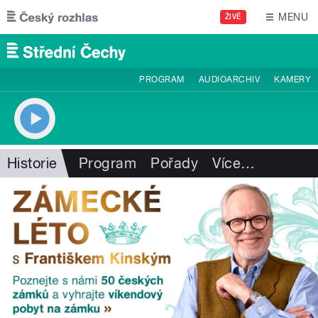
Přejít k hlavnímu obsahu
MENU
ŽIVĚ
PROGRAM
AUDIOARCHIV
KAMERY
Historie
Program
Pořady
Více
…