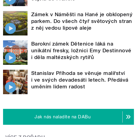
Zámek v Náměšti na Hané je obklopený
parkem. Do všech čtyř světových stran
z něj vedou lipové aleje
Barokní zámek Dětenice láká na
unikátní fresky, ložnici Emy Destinnové
i děla maltézských rytířů
Stanislav Příhoda se věnuje malířství
i ve svých devadesáti letech. Předává
uměním lidem radost
Jak nás naladíte na DABu