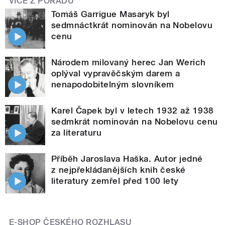
VÍCE Z POŘADU
Tomáš Garrigue Masaryk byl
sedmnáctkrát nominován na Nobelovu
cenu
Národem milovaný herec Jan Werich
oplýval vypravěčským darem a
nenapodobitelným slovníkem
Karel Čapek byl v letech 1932 až 1938
sedmkrát nominován na Nobelovu cenu
za literaturu
Příběh Jaroslava Haška. Autor jedné
z nejpřekládanějších knih české
literatury zemřel před 100 lety
E-SHOP ČESKÉHO ROZHLASU