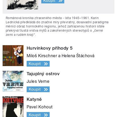
Koupit
Románová kronika ztraceného města - léta 1945–1961. Karin
Lednická předkládá do značné míry převratný, dosavadní paradigma
měnící obraz hornického regionu, jehož zahlazenou historii stále
překrývá tlustá vrstva mýtů a zakořeněných stereotypů o „černé
zemi a rudém kraji“.
Hurvínkovy příhody 5
Miloš Kirschner a Helena Štáchová
Koupit
Tajuplný ostrov
Jules Verne
Koupit
Katyně
Pavel Kohout
Koupit