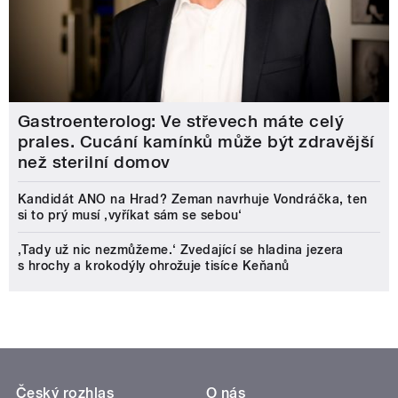
Gastroenterolog: Ve střevech máte celý
prales. Cucání kamínků může být zdravější
než sterilní domov
Kandidát ANO na Hrad? Zeman navrhuje Vondráčka, ten
si to prý musí ‚vyříkat sám se sebou‘
‚Tady už nic nezmůžeme.‘ Zvedající se hladina jezera
s hrochy a krokodýly ohrožuje tisíce Keňanů
Český rozhlas
O nás