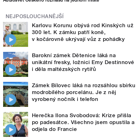
Audiosvět Českého rozhlasu na jednom místě
NEJPOSLOUCHANĚJŠÍ
Karlovu Korunu obývá rod Kinských už
300 let. K zámku patří koně,
v kočárovně ukrývají vůz z pohádky
Barokní zámek Dětenice láká na
unikátní fresky, ložnici Emy Destinnové
i děla maltézských rytířů
Zámek Bílovec láká na rozsáhlou sbírku
modrobílého porcelánu. Je z něj
vyrobený nočník i telefon
Herečka Ilona Svobodová: Krize přišla
po padesátce. Všechno jsem opustila a
odjela do Francie