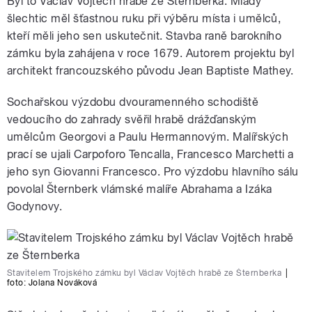
Byl to Václav Vojtěch hrabě ze Šternberka. Mladý
šlechtic měl šťastnou ruku při výběru místa i umělců,
kteří měli jeho sen uskutečnit. Stavba raně barokního
zámku byla zahájena v roce 1679. Autorem projektu byl
architekt francouzského původu Jean Baptiste Mathey.
Sochařskou výzdobu dvouramenného schodiště
vedoucího do zahrady svěřil hrabě drážďanským
umělcům Georgovi a Paulu Hermannovým. Malířských
prací se ujali Carpoforo Tencalla, Francesco Marchetti a
jeho syn Giovanni Francesco. Pro výzdobu hlavního sálu
povolal Šternberk vlámské malíře Abrahama a Izáka
Godynovy.
Stavitelem Trojského zámku byl Václav Vojtěch hrabě ze Šternberka
|
foto:
Jolana Nováková