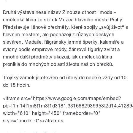
Druhá výstava nese název Z nouze ctnost i móda –
umělecká litina ze sbírek Muzea hlavního města Prahy.
Představuje litinové předměty, které spojily „svůj život“ s
hlavním městem, ale pocházejí z různých českých
sléváren. Medaile, filigránsky jemné šperky, kalamáře a
svícny podle empírové módy, žánrové figurky zvířat a
mnohé další předměty ukazují, jak umělecká litina
pronikla do mnohých oblastí života našich předků.
Trojský zámek je otevřen od úterý do neděle vždy od 10
do 18 hodin.
<iframe src="https://www.google.com/maps/embed?
pb=!1m14!1m8!1m3!1d3181.3316682939953!2d14.41289
width="610" height="450" frameborder="0"
style="border:0"></iframe>