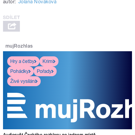
autor:
Jolana Nováková
mujRozhlas
Hry a četby
Krimi
Pohádky
Pořady
Živé vysílání