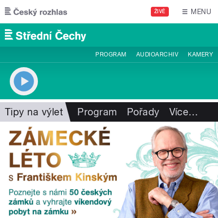
Přejít k hlavnímu obsahu
MENU
ŽIVĚ
PROGRAM
AUDIOARCHIV
KAMERY
Tipy na výlet
Program
Pořady
Více
…