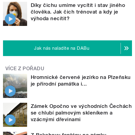
Díky čichu umíme vycítit i stav jiného
člověka. Jak čich trénovat a kdy je
výhoda necítit?
Jak nás naladíte na DABu
VÍCE Z POŘADU
Hromnické červené jezírko na Plzeňsku
je přírodní památka i...
Zámek Opočno ve východních Čechách
se chlubí palmovým skleníkem a
vzácnými dřevinami