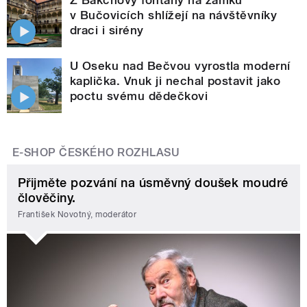
Z Bakchovy fontány na zámku
v Bučovicích shlížejí na návštěvníky
draci i sirény
U Oseku nad Bečvou vyrostla moderní
kaplička. Vnuk ji nechal postavit jako
poctu svému dědečkovi
E-SHOP ČESKÉHO ROZHLASU
Přijměte pozvání na úsměvný doušek moudré
člověčiny.
František Novotný, moderátor