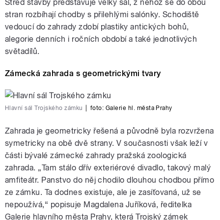
Střed stavby představuje velký sál, z něhož se do obou
stran rozbíhají chodby s přilehlými salónky. Schodiště
vedoucí do zahrady zdobí plastiky antických bohů,
alegorie denních i ročních období a také jednotlivých
světadílů.
Zámecká zahrada s geometrickými tvary
Hlavní sál Trojského zámku
|
foto:
Galerie hl. města Prahy
Zahrada je geometricky řešená a původně byla rozvržena
symetricky na obě dvě strany. V současnosti však leží v
části bývalé zámecké zahrady pražská zoologická
zahrada. „Tam stálo dřív exteriérové divadlo, takový malý
amfiteátr. Panstvo do něj chodilo dlouhou chodbou přímo
ze zámku. Ta dodnes existuje, ale je zasíťovaná, už se
nepoužívá,“ popisuje Magdalena Juříková, ředitelka
Galerie hlavního města Prahy, která Trojský zámek