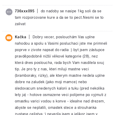
|
736xxx095
do nadoby se nasipe 1kg soli da se
tam rozporcovane kure a da se to pect.Nesmi se to
zalivat
|
Kačka
Dobry vecer, poslouchám Vas uplne
nahodou a spolu s Vasimi posluchaci jste me primneli
poprve v zivote napsat do radia :) byt jsem zástupce
pravděpodobně nižší věkové kategorie (28), nez
která dnes posloucha, rada bych Vam nasdilela svuj
tip. Je pro ty z nas, kteri miluji mastne veci
(bramboraky, rizky), ale kterym mastne nedela uplne
dobre na zaludek (jako moji mamce) nebo
sledovacum snedenych kalorii a tuku (pred nekolika
lety ja) - hotove osmazene veci polijeme po vyjmuti z
omastku varici vodou s konve - idealne nad drezem,
abyste se neplatili, omastek stece a strouhanka
zustane celistva :) neverila jsem a jelikoz jsem v