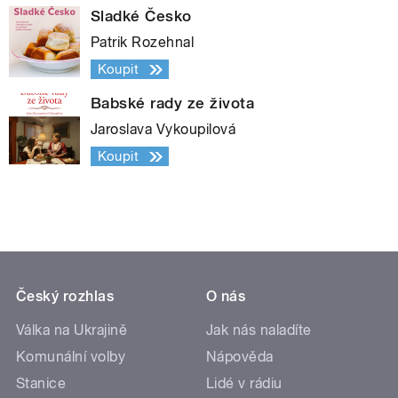
Sladké Česko
Patrik Rozehnal
Koupit
Babské rady ze života
Jaroslava Vykoupilová
Koupit
Český rozhlas
O nás
Válka na Ukrajině
Jak nás naladíte
Komunální volby
Nápověda
Stanice
Lidé v rádiu