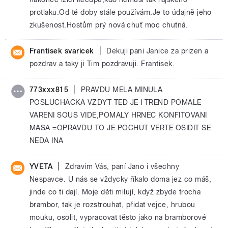
protlaku.Od té doby stále používám.Je to údajně jeho
zkušenost.Hostům prý nová chuť moc chutná.
|
Frantisek svaricek
Dekuji pani Janice za prizen a
pozdrav a taky ji Tim pozdravuji. Frantisek.
|
773xxx815
PRAVDU MELA MINULA
POSLUCHACKA VZDYT TED JE I TREND POMALE
VARENI SOUS VIDE,POMALY HRNEC KONFITOVANI
MASA =OPRAVDU TO JE POCHUT VERTE OSIDIT SE
NEDA INA
|
YVETA
Zdravím Vás, paní Jano i všechny
Nespavce. U nás se vždycky říkalo doma jez co máš,
jinde co ti dají. Moje děti milují, když zbyde trocha
brambor, tak je rozstrouhat, přidat vejce, hrubou
mouku, osolit, vypracovat těsto jako na bramborové