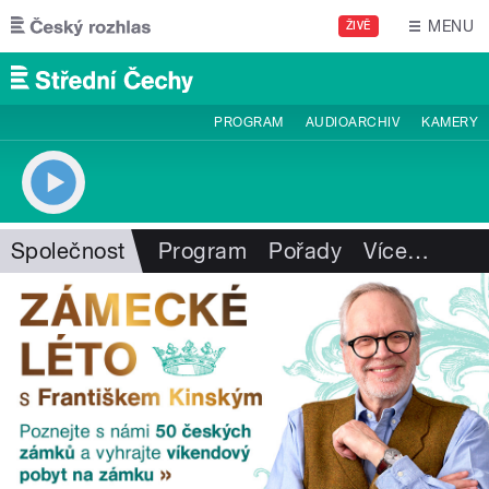
Přejít k hlavnímu obsahu
MENU
ŽIVĚ
PROGRAM
AUDIOARCHIV
KAMERY
Společnost
Program
Pořady
Více
…