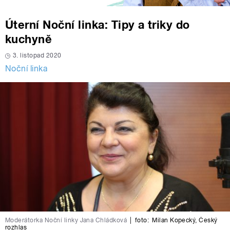
Úterní Noční linka: Tipy a triky do
kuchyně
3. listopad 2020
Noční linka
Moderátorka Noční linky Jana Chládková
|
foto:
Milan Kopecký
,
Český
rozhlas