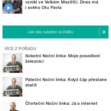
vznikl ve Velkém Meziříčí. Dnes má
i svého Otu Pavla
Jak nás naladíte na DABu
VÍCE Z POŘADU
Sobotní Noční linka: Moje posedlost
železnicí
Páteční Noční linka: Když čáp přestane
stačit
Čtvrteční Noční linka: Já a internet