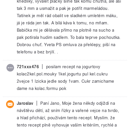
knedlíky, vyválet placky silné tak komu chutná, ale asi
tak 3 mm a usmažit a pak je potřít marmeládou.
Tatínek je měl rád obalit ve sladkém umletém máku,
já je ráda jen tak. A bílá káva k tomu, no mňam.
Babička mi je dělávala přímo na plotně na sucho a
pak potírala hudim sadlem. To bala teprve pochoutka.
Dobrou chuť. Yveta PS omluva za překlepy, píší na
telefonu a bez brýlí. .
|
721xxx476
posilam recept na jogurtovy
kolac2kel.pol.mouky 1kel.jogurtu pul kel.cukru
2vejce 1 lzicka jedle sody 1vam. Cukr zamichame
dame na kolac.formu pok
|
Jaroslav
Paní Jano, Moje žena někdy odjíždí na
návštěvu dětí, až sním řízky a vařené vejce na tvrdo,
a hlad přichází, používám tento recept. Myslím. že
tento recept plně vyhovuje vaším kritériím, rychlé a