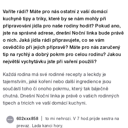
Vaříte rádi? Máte pro nás ostatní z vaší domácí
kuchyně tipy a triky, které by se nám mohly při
připravování jídla pro naše rodiny hodit? Pokud ano,
jste na správné adrese, dnešní Noční linka bude právě
o nich. Jaká jídla rádi připravujete, co se vám
osvědčilo při jejich přípravě? Máte pro nás zaručený
tip na rychlý a dobrý pokrm pro celou rodinu? Jakou
největší vychytávku jste při vaření použili?
Každá rodina má své rodinné recepty a leckdy je
tajemstvím, jaké koření nebo další ingredience jsou
součástí toho či onoho pokrmu, který tak báječně
chutná. Dnešní Noční linka je právě o vašich rodinných
tipech a tricích ve vaší domácí kuchyni.
|
602xxx858
to mi nehrozi. V 7 hod.prijde sestra na
prevaz. Lada kanci hory.