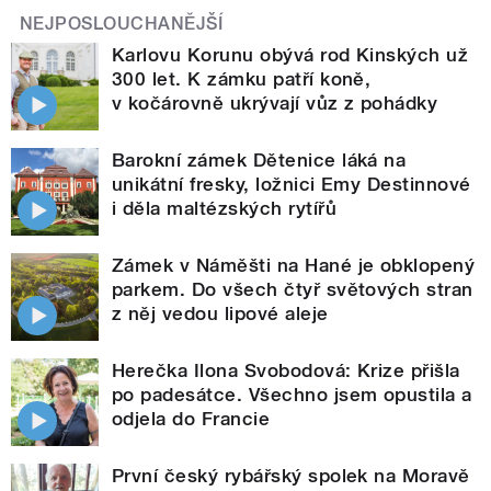
NEJPOSLOUCHANĚJŠÍ
Karlovu Korunu obývá rod Kinských už
300 let. K zámku patří koně,
v kočárovně ukrývají vůz z pohádky
Barokní zámek Dětenice láká na
unikátní fresky, ložnici Emy Destinnové
i děla maltézských rytířů
Zámek v Náměšti na Hané je obklopený
parkem. Do všech čtyř světových stran
z něj vedou lipové aleje
Herečka Ilona Svobodová: Krize přišla
po padesátce. Všechno jsem opustila a
odjela do Francie
První český rybářský spolek na Moravě