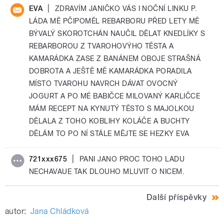
|
EVA
ZDRAVÍM JANIČKO VÁS I NOČNÍ LINKU P.
LÁDA MĚ PČIPOMĚL REBARBORU PŘED LETY MĚ
BÝVALÝ SKOROTCHÁN NAUČIL DĚLAT KNEDLÍKY S
REBARBOROU Z TVAROHOVÝHO TĚSTA A
KAMARÁDKA ZASE Z BANÁNEM OBOJE STRAŠNÁ
DOBROTA A JEŠTĚ MĚ KAMARÁDKA PORADILA
MÍSTO TVAROHU NAVRCH DÁVAT OVOCNÝ
JOGURT A PO MÉ BABIČCE MILOVANÝ KARLIČCE
MÁM RECEPT NA KYNUTÝ TĚSTO S MAJOLKOU
DĚLALA Z TOHO KOBLIHY KOLÁČE A BUCHTY
DĚLÁM TO PO NÍ STÁLE MĚJTE SE HEZKY EVA
|
721xxx675
PANI JANO PROC TOHO LADU
NECHAVAUE TAK DLOUHO MLUVIT O NICEM.
Další příspěvky
autor:
Jana Chládková