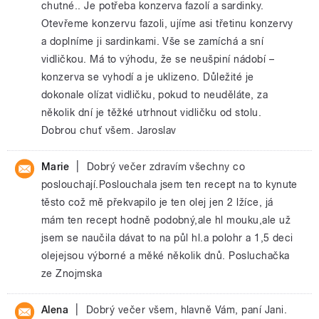
chutné.. Je potřeba konzerva fazolí a sardinky.
Otevřeme konzervu fazoli, ujíme asi třetinu konzervy
a doplníme ji sardinkami. Vše se zamíchá a sní
vidličkou. Má to výhodu, že se neušpiní nádobí –
konzerva se vyhodí a je uklizeno. Důležité je
dokonale olízat vidličku, pokud to neuděláte, za
několik dní je těžké utrhnout vidličku od stolu.
Dobrou chuť všem. Jaroslav
|
Marie
Dobrý večer zdravím všechny co
poslouchají.Poslouchala jsem ten recept na to kynute
těsto což mě překvapilo je ten olej jen 2 lžíce, já
mám ten recept hodně podobný,ale hl mouku,ale už
jsem se naučila dávat to na půl hl.a polohr a 1,5 deci
olejejsou výborné a měké několik dnů. Posluchačka
ze Znojmska
|
Alena
Dobrý večer všem, hlavně Vám, paní Jani.