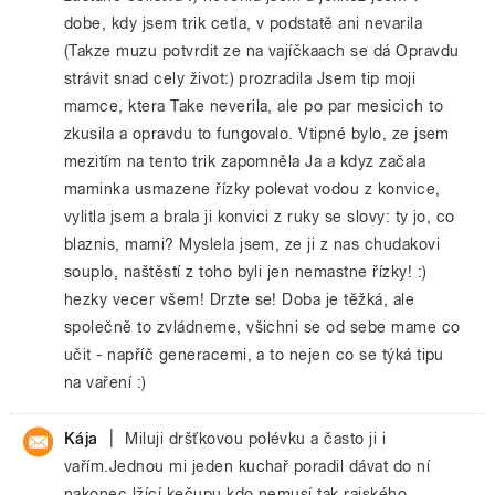
dobe, kdy jsem trik cetla, v podstatě ani nevarila
(Takze muzu potvrdit ze na vajíčkaach se dá Opravdu
strávit snad cely život:) prozradila Jsem tip moji
mamce, ktera Take neverila, ale po par mesicich to
zkusila a opravdu to fungovalo. Vtipné bylo, ze jsem
mezitím na tento trik zapomněla Ja a kdyz začala
maminka usmazene řízky polevat vodou z konvice,
vylitla jsem a brala ji konvici z ruky se slovy: ty jo, co
blaznis, mami? Myslela jsem, ze ji z nas chudakovi
souplo, naštěstí z toho byli jen nemastne řízky! :)
hezky vecer všem! Drzte se! Doba je těžká, ale
společně to zvládneme, všichni se od sebe mame co
učit - napříč generacemi, a to nejen co se týká tipu
na vaření :)
|
Kája
Miluji dršťkovou polévku a často ji i
vařím.Jednou mi jeden kuchař poradil dávat do ní
nakonec lžící kečupu,kdo nemusí tak rajského