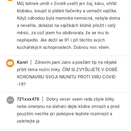
Můj tatínek uměl v životě uvařit jen čaj, kávu, ohřát
klobásu, koupit si plátek tlačenky a usmažit vajíčka.
Když náhodou byla maminka nemocná, nebyla doma
a nevařila, dokázal na vajíčkách klidně přežít i celý
měsíc, za což jsem ho obdivovala, že se mu to
nepřejedlo. Ale dožil se 91 i při těchto svých
kuchařských schopnostech. Dobrou noc všem.
|
Karel
Zdravím,paní Jano a posílám tip na nějaké
příští téma noční linky. ČÍM SI ZVYŠUJETE V DOBĚ
KORONAVIRU SVOJI IMUNITU PROTI VIRU COVID
-19?
|
721xxx476
Dobry vecer vsem rada zbyle bilky
nebo smetanu na slehani dejte klidne zmrazit a pred
pouzitim nechte pri pokojove teplote rozmrazit a
uslehejte ja