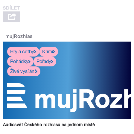
mujRozhlas
Hry a četby
Krimi
Pohádky
Pořady
Živé vysílání
Audiosvět Českého rozhlasu na jednom místě