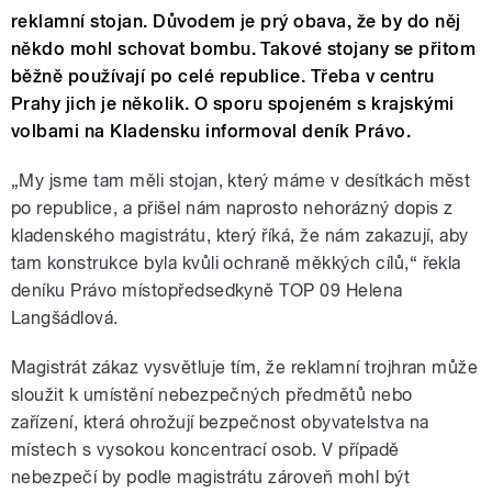
reklamní stojan. Důvodem je prý obava, že by do něj
někdo mohl schovat bombu. Takové stojany se přitom
běžně používají po celé republice. Třeba v centru
Prahy jich je několik. O sporu spojeném s krajskými
volbami na Kladensku informoval deník Právo.
„My jsme tam měli stojan, který máme v desítkách měst
po republice, a přišel nám naprosto nehorázný dopis z
kladenského magistrátu, který říká, že nám zakazují, aby
tam konstrukce byla kvůli ochraně měkkých cílů,“ řekla
deníku Právo místopředsedkyně TOP 09 Helena
Langšádlová.
Magistrát zákaz vysvětluje tím, že reklamní trojhran může
sloužit k umístění nebezpečných předmětů nebo
zařízení, která ohrožují bezpečnost obyvatelstva na
místech s vysokou koncentrací osob. V případě
nebezpečí by podle magistrátu zároveň mohl být