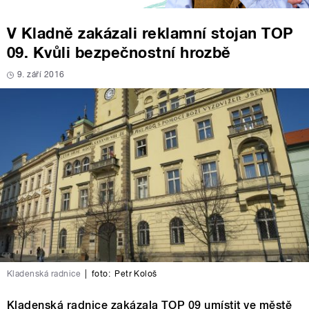
V Kladně zakázali reklamní stojan TOP
09. Kvůli bezpečnostní hrozbě
9. září 2016
Kladenská radnice
|
foto:
Petr Kološ
Kladenská radnice zakázala TOP 09 umístit ve městě