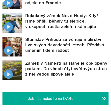
odjela do Francie
Rokokový zámek Nové Hrady: Když
jsme přišli, běhaly tu slepice,
v okapech rostla zeleň, říká majitel
Stanislav Příhoda se věnuje malířství
i ve svých devadesáti letech. Předává
uměním lidem radost
Zámek v Náměšti na Hané je obklopený
parkem. Do všech čtyř světových stran
z něj vedou lipové aleje
Jak nás naladíte na DABu