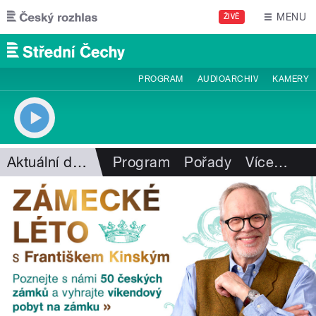
Přejít k hlavnímu obsahu
MENU
ŽIVĚ
PROGRAM
AUDIOARCHIV
KAMERY
Aktuální dění
Program
Pořady
Více
…