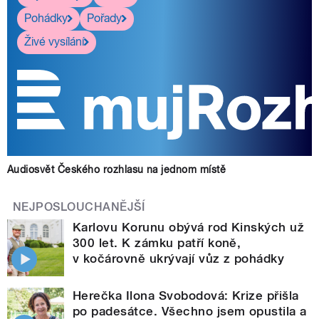
Pohádky
Pořady
Živé vysílání
Audiosvět Českého rozhlasu na jednom místě
NEJPOSLOUCHANĚJŠÍ
Karlovu Korunu obývá rod Kinských už
300 let. K zámku patří koně,
v kočárovně ukrývají vůz z pohádky
Herečka Ilona Svobodová: Krize přišla
po padesátce. Všechno jsem opustila a