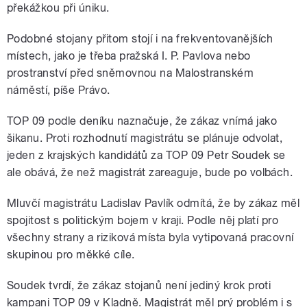
překážkou při úniku.
Podobné stojany přitom stojí i na frekventovanějších
místech, jako je třeba pražská I. P. Pavlova nebo
prostranství před sněmovnou na Malostranském
náměstí, píše Právo.
TOP 09 podle deníku naznačuje, že zákaz vnímá jako
šikanu. Proti rozhodnutí magistrátu se plánuje odvolat,
jeden z krajských kandidátů za TOP 09 Petr Soudek se
ale obává, že než magistrát zareaguje, bude po volbách.
Mluvčí magistrátu Ladislav Pavlík odmítá, že by zákaz měl
spojitost s politickým bojem v kraji. Podle něj platí pro
všechny strany a riziková místa byla vytipovaná pracovní
skupinou pro měkké cíle.
Soudek tvrdí, že zákaz stojanů není jediný krok proti
kampani TOP 09 v Kladně. Magistrát měl prý problém i s