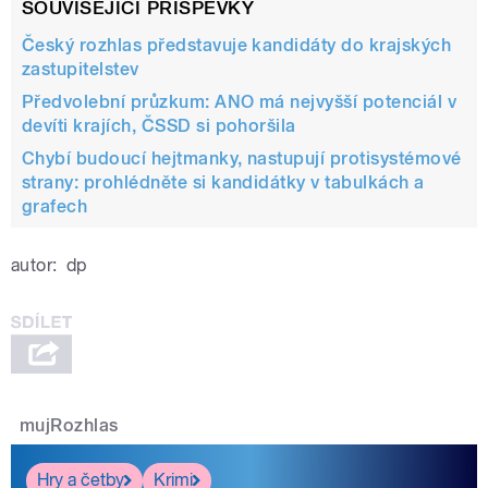
SOUVISEJÍCÍ PŘÍSPĚVKY
Český rozhlas představuje kandidáty do krajských
zastupitelstev
Předvolební průzkum: ANO má nejvyšší potenciál v
devíti krajích, ČSSD si pohoršila
Chybí budoucí hejtmanky, nastupují protisystémové
strany: prohlédněte si kandidátky v tabulkách a
grafech
autor:
dp
mujRozhlas
Hry a četby
Krimi