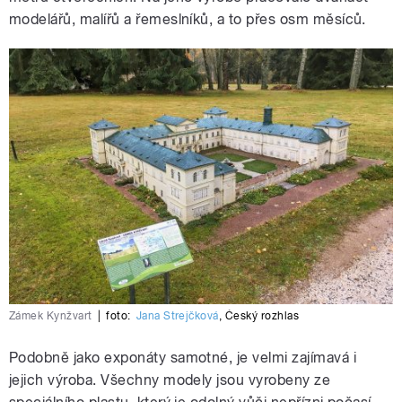
modelářů, malířů a řemeslníků, a to přes osm měsíců.
Zámek Kynžvart
|
foto:
Jana Strejčková
,
Český rozhlas
Podobně jako exponáty samotné, je velmi zajímavá i
jejich výroba. Všechny modely jsou vyrobeny ze