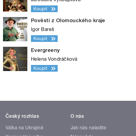
Koupit
Pověsti z Olomouckého kraje
Igor Bareš
Koupit
Evergreeny
Helena Vondráčková
Koupit
Český rozhlas
O nás
Válka na Ukrajině
Jak nás naladíte