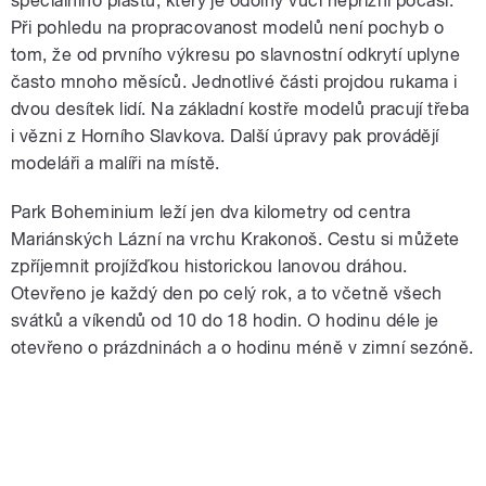
speciálního plastu, který je odolný vůči nepřízni počasí.
Při pohledu na propracovanost modelů není pochyb o
tom, že od prvního výkresu po slavnostní odkrytí uplyne
často mnoho měsíců. Jednotlivé části projdou rukama i
dvou desítek lidí. Na základní kostře modelů pracují třeba
i vězni z Horního Slavkova. Další úpravy pak provádějí
modeláři a malíři na místě.
Park Boheminium leží jen dva kilometry od centra
Mariánských Lázní na vrchu Krakonoš. Cestu si můžete
zpříjemnit projížďkou historickou lanovou dráhou.
Otevřeno je každý den po celý rok, a to včetně všech
svátků a víkendů od 10 do 18 hodin. O hodinu déle je
otevřeno o prázdninách a o hodinu méně v zimní sezóně.