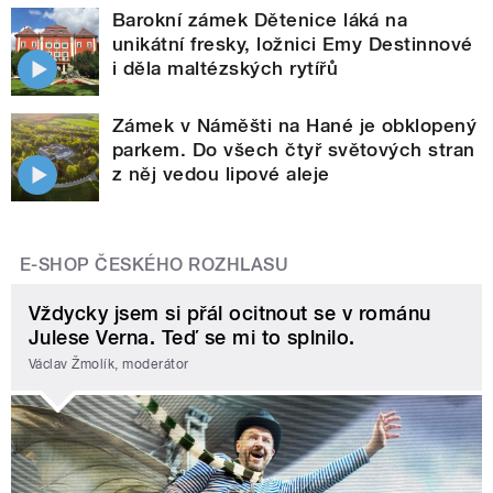
Barokní zámek Dětenice láká na
unikátní fresky, ložnici Emy Destinnové
i děla maltézských rytířů
Zámek v Náměšti na Hané je obklopený
parkem. Do všech čtyř světových stran
z něj vedou lipové aleje
E-SHOP ČESKÉHO ROZHLASU
Vždycky jsem si přál ocitnout se v románu
Julese Verna. Teď se mi to splnilo.
Václav Žmolík, moderátor