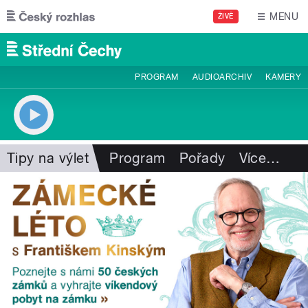
Přejít k hlavnímu obsahu
MENU
ŽIVĚ
PROGRAM
AUDIOARCHIV
KAMERY
Tipy na výlet
Program
Pořady
Více
…