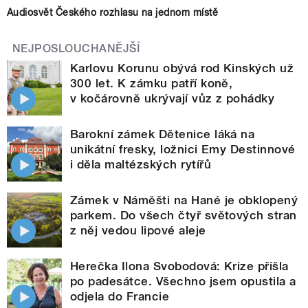
Audiosvět Českého rozhlasu na jednom místě
NEJPOSLOUCHANĚJŠÍ
Karlovu Korunu obývá rod Kinských už
300 let. K zámku patří koně,
v kočárovně ukrývají vůz z pohádky
Barokní zámek Dětenice láká na
unikátní fresky, ložnici Emy Destinnové
i děla maltézských rytířů
Zámek v Náměšti na Hané je obklopený
parkem. Do všech čtyř světových stran
z něj vedou lipové aleje
Herečka Ilona Svobodová: Krize přišla
po padesátce. Všechno jsem opustila a
odjela do Francie