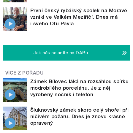
První český rybářský spolek na Moravě
vznikl ve Velkém Meziříčí. Dnes má
i svého Otu Pavla
Jak nás naladíte na DABu
VÍCE Z POŘADU
Zámek Bílovec láká na rozsáhlou sbírku
modrobílého porcelánu. Je z něj
vyrobený nočník i telefon
Šluknovský zámek skoro celý shořel při
ničivém požáru. Dnes je znovu krásně
opravený