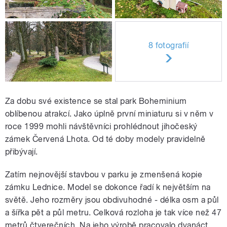
8 fotografií
Za dobu své existence se stal park Boheminium
oblíbenou atrakcí. Jako úplně první miniaturu si v něm v
roce 1999 mohli návštěvníci prohlédnout jihočeský
zámek Červená Lhota. Od té doby modely pravidelně
přibývají.
Zatím nejnovější stavbou v parku je zmenšená kopie
zámku Lednice. Model se dokonce řadí k největším na
světě. Jeho rozměry jsou obdivuhodné - délka osm a půl
a šířka pět a půl metru. Celková rozloha je tak více než 47
metrů čtverečních. Na jeho výrobě pracovalo dvanáct