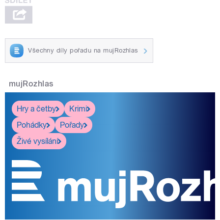
Všechny díly pořadu na mujRozhlas
mujRozhlas
Hry a četby
Krimi
Pohádky
Pořady
Živé vysílání