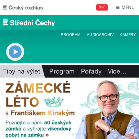
Přejít k hlavnímu obsahu
MENU
ŽIVĚ
PROGRAM
AUDIOARCHIV
KAMERY
Tipy na výlet
Program
Pořady
Více
…