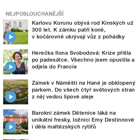
NEJPOSLOUCHANĚJŠÍ
Karlovu Korunu obývá rod Kinských už
300 let. K zámku patří koně,
v kočárovně ukrývají vůz z pohádky
Herečka Ilona Svobodová: Krize přišla
po padesátce. Všechno jsem opustila a
odjela do Francie
Zámek v Náměšti na Hané je obklopený
parkem. Do všech čtyř světových stran
z něj vedou lipové aleje
Barokní zámek Dětenice láká na
unikátní fresky, ložnici Emy Destinnové
i děla maltézských rytířů