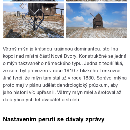
Větrný mlýn je krásnou krajinnou dominantou, stojí na
kopci nad místní částí Nové Dvory. Konstrukčně se jedná
o mlýn takzvaného německého typu. Jedna z teorií říká,
že sem byl převezen v roce 1910 z blízkého Leskovce.
Jiná tvrdí, že mlýn tam stál už v roce 1830. Správci mlýna
proto mají v plánu udělat dendrologický průzkum, aby
jeho historii víc upřesnili. Větrný mlýn mlel a šrotoval až
do čtyřicátých let dvacátého století.
Nastavením perutí se dávaly zprávy