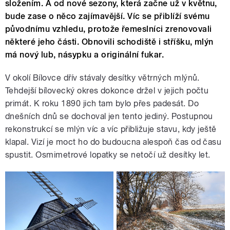
složením. A od nové sezony, která začne už v květnu,
bude zase o něco zajímavější. Víc se přiblíží svému
původnímu vzhledu, protože řemeslníci zrenovovali
některé jeho části. Obnovili schodiště i stříšku, mlýn
má nový lub, násypku a originální fukar.
V okolí Bílovce dřív stávaly desítky větrných mlýnů.
Tehdejší bílovecký okres dokonce držel v jejich počtu
primát. K roku 1890 jich tam bylo přes padesát. Do
dnešních dnů se dochoval jen tento jediný. Postupnou
rekonstrukcí se mlýn víc a víc přibližuje stavu, kdy ještě
klapal. Vizí je moct ho do budoucna alespoň čas od času
spustit. Osmimetrové lopatky se netočí už desítky let.