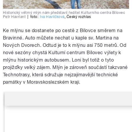
Historický větrný mlýn nám představil ředitel Kulturního centra Bílovec
Petr Havrlant
|
foto:
Iva Havlíčková
,
Český rozhlas
Ke mlýnu se dostanete po cestě z Bílovce směrem na
Bravinné. Auto můžete nechat u kaple sv. Martina na
Nových Dvorech. Odtud je to k mlýnu asi 750 metrů. Od
nové sezóny chystá Kulturní centrum Bílovec výlety k
mlýnu historickým autobusem. Loni byl totiž o tyto
projížďky velký zájem. Mlýn je zároveň součástí takzvané
Technotrasy, která sdružuje nejzajímavější technické
památky v Moravskoslezském kraji.