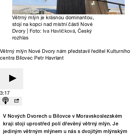
Větrný mlýn je krásnou dominantou,
stojí na kopci nad místní částí Nové
Dvory | Foto:
Iva Havlíčková
, Český
rozhlas
Větrný mlýn Nové Dvory nám představil ředitel Kulturního
centra Bílovec Petr Havrlant
3:17
V Nových Dvorech u Bílovce v Moravskoslezském
kraji stojí uprostřed polí dřevěný větrný mlýn. Je
jediným větrným mlýnem u nás s dvojitým mlýnským