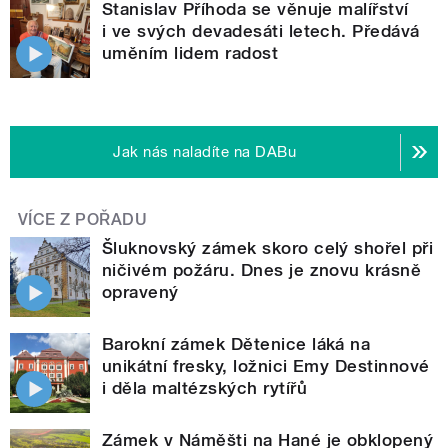
Stanislav Příhoda se věnuje malířství
i ve svých devadesáti letech. Předává
uměním lidem radost
Jak nás naladíte na DABu
VÍCE Z POŘADU
Šluknovský zámek skoro celý shořel při
ničivém požáru. Dnes je znovu krásně
opravený
Barokní zámek Dětenice láká na
unikátní fresky, ložnici Emy Destinnové
i děla maltézských rytířů
Zámek v Náměšti na Hané je obklopený