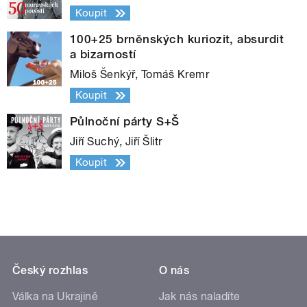
Koupit
100+25 brněnských kuriozit, absurdit
a bizarností
Miloš Šenkýř, Tomáš Kremr
Koupit
Půlnoční párty S+Š
Jiří Suchý, Jiří Šlitr
Koupit
Český rozhlas
O nás
Válka na Ukrajině
Jak nás naladíte