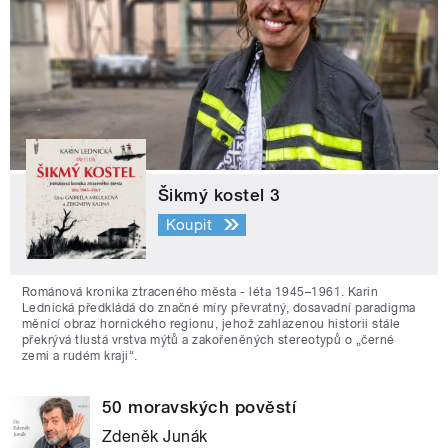
Šikmý kostel 3
Koupit
Románová kronika ztraceného města - léta 1945–1961. Karin
Lednická předkládá do značné míry převratný, dosavadní paradigma
měnící obraz hornického regionu, jehož zahlazenou historii stále
překrývá tlustá vrstva mýtů a zakořeněných stereotypů o „černé
zemi a rudém kraji“.
50 moravských pověstí
Zdeněk Junák