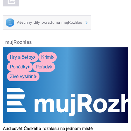
Všechny díly pořadu na mujRozhlas
mujRozhlas
Hry a četby
Krimi
Pohádky
Pořady
Živé vysílání
Audiosvět Českého rozhlasu na jednom místě