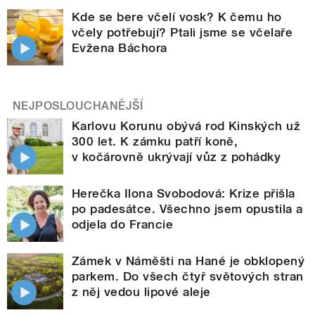
Kde se bere včelí vosk? K čemu ho
včely potřebují? Ptali jsme se včelaře
Evžena Báchora
NEJPOSLOUCHANĚJŠÍ
Karlovu Korunu obývá rod Kinských už
300 let. K zámku patří koně,
v kočárovně ukrývají vůz z pohádky
Herečka Ilona Svobodová: Krize přišla
po padesátce. Všechno jsem opustila a
odjela do Francie
Zámek v Náměšti na Hané je obklopený
parkem. Do všech čtyř světových stran
z něj vedou lipové aleje