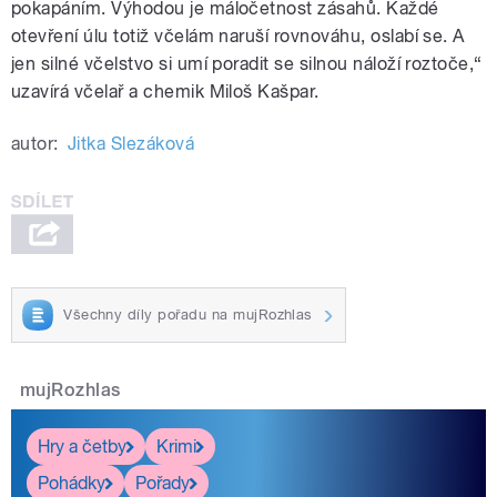
pokapáním. Výhodou je máločetnost zásahů. Každé
otevření úlu totiž včelám naruší rovnováhu, oslabí se. A
jen silné včelstvo si umí poradit se silnou náloží roztoče,“
uzavírá včelař a chemik Miloš Kašpar.
autor:
Jitka Slezáková
Všechny díly pořadu na mujRozhlas
mujRozhlas
Hry a četby
Krimi
Pohádky
Pořady