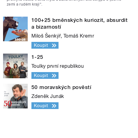
zemi a rudém kraji“.
100+25 brněnských kuriozit, absurdit
a bizarností
Miloš Šenkýř, Tomáš Kremr
Koupit
1-25
Toulky první republikou
Koupit
50 moravských pověstí
Zdeněk Junák
Koupit