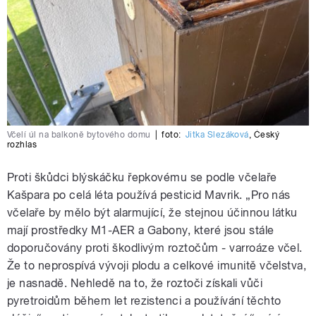
Včelí úl na balkoně bytového domu
|
foto:
Jitka Slezáková
,
Český
rozhlas
Proti škůdci blýskáčku řepkovému se podle včelaře
Kašpara po celá léta používá pesticid Mavrik. „Pro nás
včelaře by mělo být alarmující, že stejnou účinnou látku
mají prostředky M1-AER a Gabony, které jsou stále
doporučovány proti škodlivým roztočům - varroáze včel.
Že to neprospívá vývoji plodu a celkové imunitě včelstva,
je nasnadě. Nehledě na to, že roztoči získali vůči
pyretroidům během let rezistenci a používání těchto