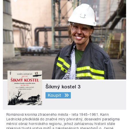
Šikmý kostel 3
Koupit
Románová kronika ztraceného města - léta 1945–1961. Karin
Lednická předkládá do značné míry převratný, dosavadní paradigma
měnící obraz hornického regionu, jehož zahlazenou historii stále
překrývá tlustá vrstva mýtů a zakořeněných stereotypů o „černé