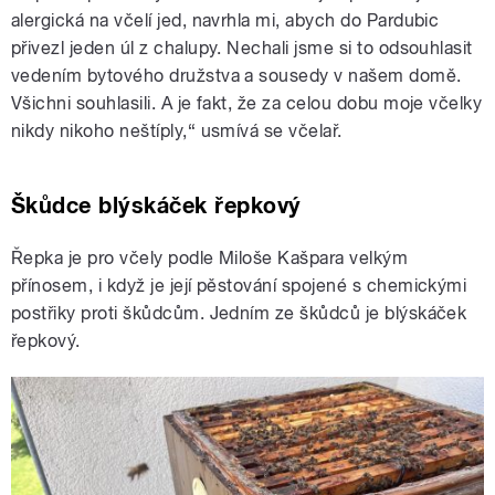
alergická na včelí jed, navrhla mi, abych do Pardubic
přivezl jeden úl z chalupy. Nechali jsme si to odsouhlasit
vedením bytového družstva a sousedy v našem domě.
Všichni souhlasili. A je fakt, že za celou dobu moje včelky
nikdy nikoho neštíply,“ usmívá se včelař.
Škůdce blýskáček řepkový
Řepka je pro včely podle Miloše Kašpara velkým
přínosem, i když je její pěstování spojené s chemickými
postřiky proti škůdcům. Jedním ze škůdců je blýskáček
řepkový.