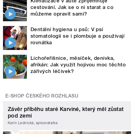
Klimatizace v autě zpříjemňuje
cestování. Jak se o ni starat a co
můžeme opravit sami?
Dentální hygiena u psů: V psí
stomatologii se i plombuje a používají
rovnátka
Lichořeřišnice, měsíček, denivka,
afrikán: Jak využít hojivou moc těchto
zářivých léčivek?
E-SHOP ČESKÉHO ROZHLASU
Závěr příběhu staré Karviné, který měl zůstat
pod zemí
Karin Lednická, spisovatelka