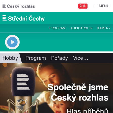
Přejít k hlavnímu obsahu
MENU
ŽIVĚ
PROGRAM
AUDIOARCHIV
KAMERY
Hobby
Program
Pořady
Více
…