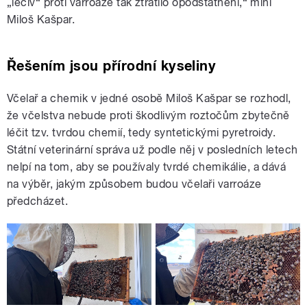
„léčiv“ proti varroáze tak ztratilo opodstatnění,“ míní
Miloš Kašpar.
Řešením jsou přírodní kyseliny
Včelař a chemik v jedné osobě Miloš Kašpar se rozhodl,
že včelstva nebude proti škodlivým roztočům zbytečně
léčit tzv. tvrdou chemií, tedy syntetickými pyretroidy.
Státní veterinární správa už podle něj v posledních letech
nelpí na tom, aby se používaly tvrdé chemikálie, a dává
na výběr, jakým způsobem budou včelaři varroáze
předcházet.