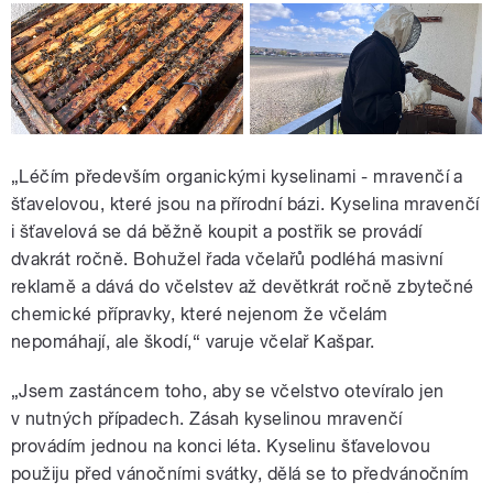
„Léčím především organickými kyselinami - mravenčí a
šťavelovou, které jsou na přírodní bázi. Kyselina mravenčí
i šťavelová se dá běžně koupit a postřik se provádí
dvakrát ročně. Bohužel řada včelařů podléhá masivní
reklamě a dává do včelstev až devětkrát ročně zbytečné
chemické přípravky, které nejenom že včelám
nepomáhají, ale škodí,“ varuje včelař Kašpar.
„Jsem zastáncem toho, aby se včelstvo otevíralo jen
v nutných případech. Zásah kyselinou mravenčí
provádím jednou na konci léta. Kyselinu šťavelovou
použiju před vánočními svátky, dělá se to předvánočním