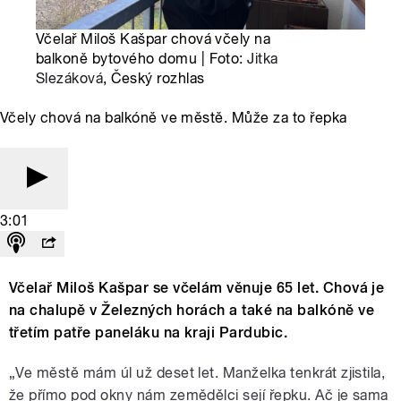
Včelař Miloš Kašpar chová včely na
balkoně bytového domu | Foto:
Jitka
Slezáková
, Český rozhlas
Včely chová na balkóně ve městě. Může za to řepka
3:01
Včelař Miloš Kašpar se včelám věnuje 65 let. Chová je
na chalupě v Železných horách a také na balkóně ve
třetím patře paneláku na kraji Pardubic.
„Ve městě mám úl už deset let. Manželka tenkrát zjistila,
že přímo pod okny nám zemědělci sejí řepku. Ač je sama