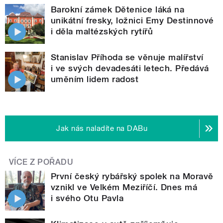
Barokní zámek Dětenice láká na
unikátní fresky, ložnici Emy Destinnové
i děla maltézských rytířů
Stanislav Příhoda se věnuje malířství
i ve svých devadesáti letech. Předává
uměním lidem radost
Jak nás naladíte na DABu
VÍCE Z POŘADU
První český rybářský spolek na Moravě
vznikl ve Velkém Meziříčí. Dnes má
i svého Otu Pavla