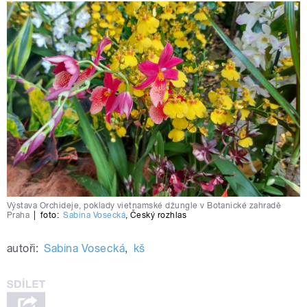
Výstava Orchideje, poklady vietnamské džungle v Botanické zahradě
Praha
|
foto:
Sabina Vosecká
,
Český rozhlas
autoři:
Sabina Vosecká
,
kš