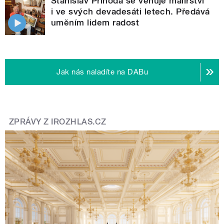
Stanislav Příhoda se věnuje malířství
i ve svých devadesáti letech. Předává
uměním lidem radost
Jak nás naladíte na DABu
ZPRÁVY Z IROZHLAS.CZ