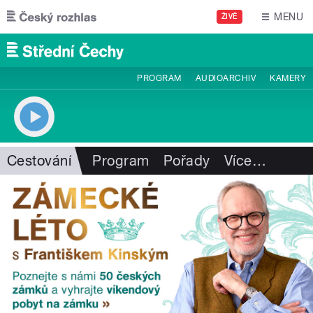
Přejít k hlavnímu obsahu
MENU
ŽIVĚ
PROGRAM
AUDIOARCHIV
KAMERY
Cestování
Program
Pořady
Více
…