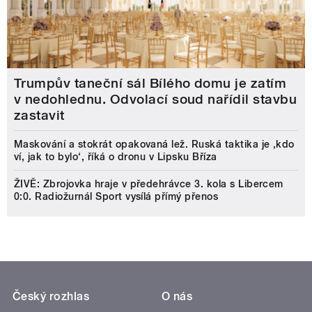
Trumpův taneční sál Bílého domu je zatím
v nedohlednu. Odvolací soud nařídil stavbu
zastavit
Maskování a stokrát opakovaná lež. Ruská taktika je ‚kdo
ví, jak to bylo‘, říká o dronu v Lipsku Bříza
ŽIVĚ: Zbrojovka hraje v předehrávce 3. kola s Libercem
0:0. Radiožurnál Sport vysílá přímý přenos
Český rozhlas
O nás