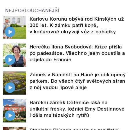
NEJPOSLOUCHANĚJŠÍ
Karlovu Korunu obývá rod Kinských už
300 let. K zámku patří koně,
v kočárovně ukrývají vůz z pohádky
Herečka Ilona Svobodová: Krize přišla
po padesátce. Všechno jsem opustila a
odjela do Francie
Zámek v Náměšti na Hané je obklopený
parkem. Do všech čtyř světových stran
z něj vedou lipové aleje
Barokní zámek Dětenice láká na
unikátní fresky, ložnici Emy Destinnové
i děla maltézských rytířů