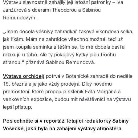
Výstavu slavnostně zahájily její letošní patronky – Iva
Janžurová s dcerami Theodorou a Sabinou
Remundovými.
„Jsem docela vášnivý zahrádkář, taková víkendová selka,
jak říkám. Mám na zahrádce všechno možné, teď už
jsem koupila semínka a těším se, to mě docela baví a
relaxuju u toho. Ale ty pokojový kytky jdou trochu
stranou,“ přiznává
Sabinou Remundová.
Výstava orchidejí
potrvá v Botanické zahradě do neděle
19. března a je jako vždy prodejní. Díky novému
přemostění, které
propojuje skleník Fata Morgana a
venkovních expozice, budou mít návštěvníci na výstavu
lepší přístup.
Poslechněte si v reportáži létající redaktorky Sabiny
Vosecké, jaká byla na zahájení výstavy atmosféra.