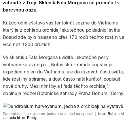
zahradě v Troji. Skleník Fata Morgana se proměnil v
barevnou oázu.
Každoroční výstava vás tentokrát vezme do Vietnamu,
který je z pohledu orchidejí skutečnou pokladnicí světa.
Dosud zde bylo nalezeno přes 170 rodů těchto rostlin ve
více než 1200 druzích.
Ve skleníku Fata Morgana uvidíte i skutečné perly
vietnamské džungle. „Botanická zahrada připravuje
expedice nejen do Vietnamu, ale do různých částí světa,
kde rostliny sbíráme, a dost často naši kurátoři popisují
nové druhy. Mezi nimi byla i řada těchto orchidejí,“
doplňuje ředitel Botanické zahrady Praha Bohumil Černý.
Dendrobium harveyanum, jedna z orchidejí na výstavě
|
foto:
Botanická
zahrada hl. m. Prahy