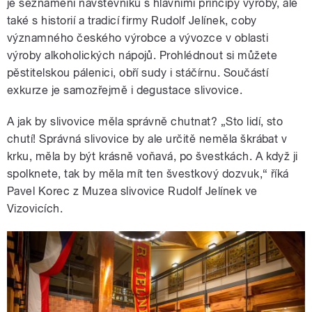
je seznámení návštěvníků s hlavními principy výroby, ale
také s historií a tradicí firmy Rudolf Jelínek, coby
významného českého výrobce a vývozce v oblasti
výroby alkoholických nápojů. Prohlédnout si můžete
pěstitelskou pálenici, obří sudy i stáčírnu. Součástí
exkurze je samozřejmě i degustace slivovice.
A jak by slivovice měla správně chutnat? „Sto lidí, sto
chutí! Správná slivovice by ale určitě neměla škrábat v
krku, měla by být krásně voňavá, po švestkách. A když ji
spolknete, tak by měla mít ten švestkový dozvuk,“ říká
Pavel Korec z Muzea slivovice Rudolf Jelínek ve
Vizovicích.