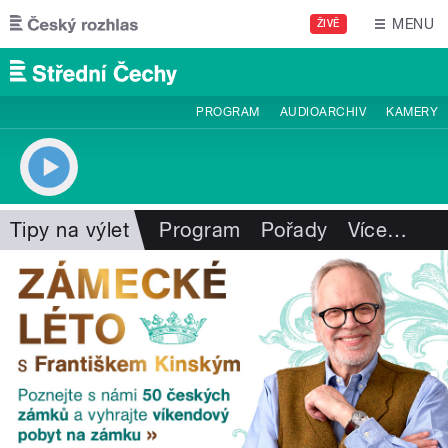
Přejít k hlavnímu obsahu
MENU
ŽIVĚ
PROGRAM
AUDIOARCHIV
KAMERY
Tipy na výlet
Program
Pořady
Více
…