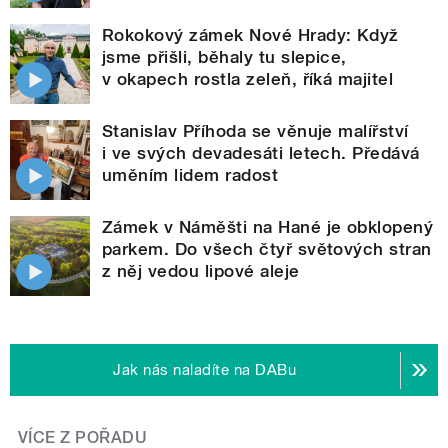
Rokokový zámek Nové Hrady: Když
jsme přišli, běhaly tu slepice,
v okapech rostla zeleň, říká majitel
Stanislav Příhoda se věnuje malířství
i ve svých devadesáti letech. Předává
uměním lidem radost
Zámek v Náměšti na Hané je obklopený
parkem. Do všech čtyř světových stran
z něj vedou lipové aleje
Jak nás naladíte na DABu
VÍCE Z POŘADU