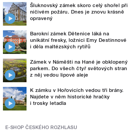
Šluknovský zámek skoro celý shořel při
ničivém požáru. Dnes je znovu krásně
opravený
Barokní zámek Dětenice láká na
unikátní fresky, ložnici Emy Destinnové
i děla maltézských rytířů
Zámek v Náměšti na Hané je obklopený
parkem. Do všech čtyř světových stran
z něj vedou lipové aleje
K zámku v Hořovicích vedou tři brány.
Najdete v něm historické hračky
i trosky letadla
E-SHOP ČESKÉHO ROZHLASU