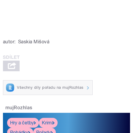
autor:
Saskia Mišová
Všechny díly pořadu na mujRozhlas
mujRozhlas
Hry a četby
Krimi
Pohádky
Pořady