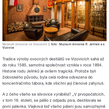
Muzeum slivovice ve Vizovicích
|
foto:
Muzeum slivovice R. Jelínek a.s.
Vizovice
Tradice výroby ovocných destilátů ve Vizovicích sahá až
do roku 1585, samotná společnost vznikla v roce 1894.
Historie rodu Jelínků je ovšem tragická. Protože byli
židovského původu, byla celá rodina odvezena do
koncentračního tábora, kde všichni její členové zahynuli.
A z čeho všeho se slivovice vyráběla? „V prvopočátcích,
v tom 16. století, se pálilo z odpadu piva, destilovala se
pivní pálenka. Vlajková loď všeho pálení jsou samozřejmě