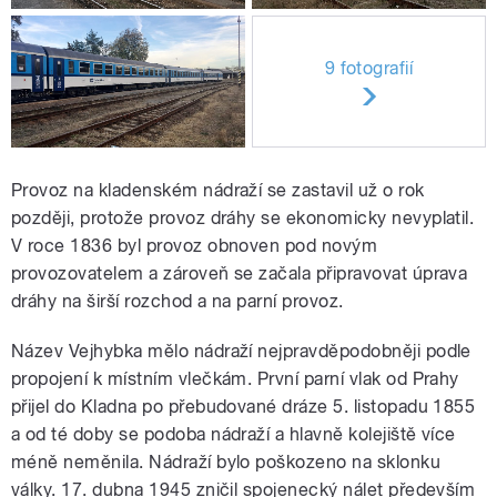
9 fotografií
Provoz na kladenském nádraží se zastavil už o rok
později, protože provoz dráhy se ekonomicky nevyplatil.
V roce 1836 byl provoz obnoven pod novým
provozovatelem a zároveň se začala připravovat úprava
dráhy na širší rozchod a na parní provoz.
Název Vejhybka mělo nádraží nejpravděpodobněji podle
propojení k místním vlečkám. První parní vlak od Prahy
přijel do Kladna po přebudované dráze 5. listopadu 1855
a od té doby se podoba nádraží a hlavně kolejiště více
méně neměnila. Nádraží bylo poškozeno na sklonku
války. 17. dubna 1945 zničil spojenecký nálet především