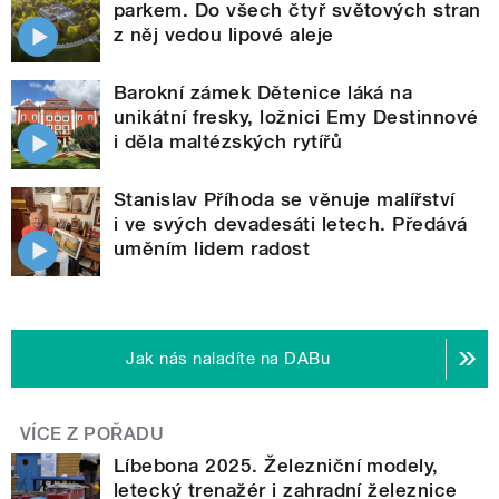
parkem. Do všech čtyř světových stran
z něj vedou lipové aleje
Barokní zámek Dětenice láká na
unikátní fresky, ložnici Emy Destinnové
i děla maltézských rytířů
Stanislav Příhoda se věnuje malířství
i ve svých devadesáti letech. Předává
uměním lidem radost
Jak nás naladíte na DABu
VÍCE Z POŘADU
Líbebona 2025. Železniční modely,
letecký trenažér i zahradní železnice