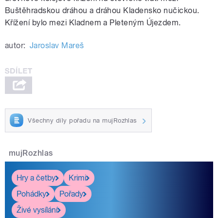
Buštěhradskou dráhou a dráhou Kladensko nučickou.
Křížení bylo mezi Kladnem a Pleteným Újezdem.
autor:
Jaroslav Mareš
Všechny díly pořadu na mujRozhlas
mujRozhlas
Hry a četby
Krimi
Pohádky
Pořady
Živé vysílání