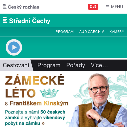
Přejít k hlavnímu obsahu
MENU
ŽIVĚ
PROGRAM
AUDIOARCHIV
KAMERY
Cestování
Program
Pořady
Více
…