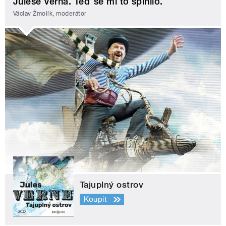
Julese Verna. Teď se mi to splnilo.
Václav Žmolík, moderátor
Tajuplný ostrov
Koupit