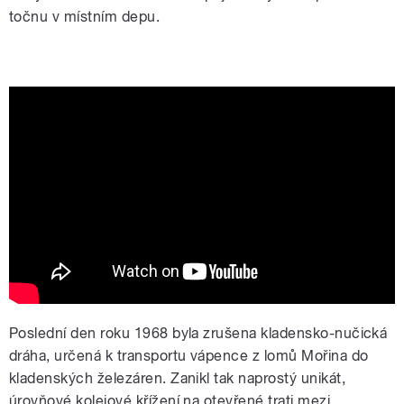
točnu v místním depu.
Nejstarší středočeské nádraží je
nádraží v Kladně
Poslední den roku 1968 byla zrušena kladensko-nučická
dráha, určená k transportu vápence z lomů Mořina do
kladenských železáren. Zanikl tak naprostý unikát,
úrovňové kolejové křížení na otevřené trati mezi