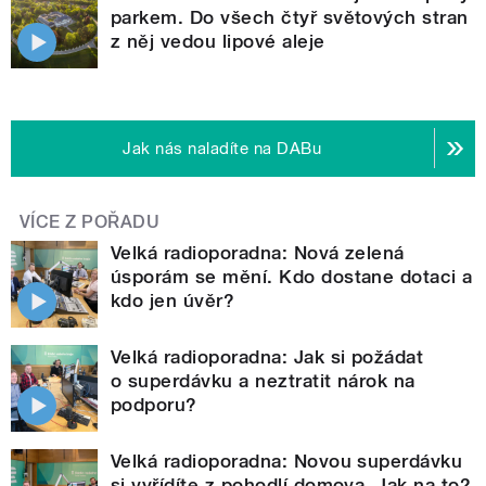
parkem. Do všech čtyř světových stran
z něj vedou lipové aleje
Jak nás naladíte na DABu
VÍCE Z POŘADU
Velká radioporadna: Nová zelená
úsporám se mění. Kdo dostane dotaci a
kdo jen úvěr?
Velká radioporadna: Jak si požádat
o superdávku a neztratit nárok na
podporu?
Velká radioporadna: Novou superdávku
si vyřídíte z pohodlí domova. Jak na to?