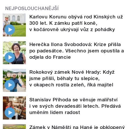
NEJPOSLOUCHANĚJŠÍ
Karlovu Korunu obývá rod Kinských už
300 let. K zámku patří koně,
v kočárovně ukrývají vůz z pohádky
Herečka Ilona Svobodová: Krize přišla
po padesátce. Všechno jsem opustila a
odjela do Francie
Rokokový zámek Nové Hrady: Když
jsme přišli, běhaly tu slepice,
v okapech rostla zeleň, říká majitel
Stanislav Příhoda se věnuje malířství
i ve svých devadesáti letech. Předává
uměním lidem radost
Zámek v Náměšti na Hané je obklopený