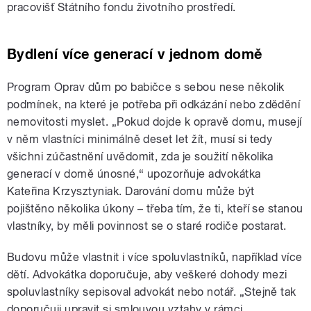
pracovišť Státního fondu životního prostředí.
Bydlení více generací v jednom domě
Program Oprav dům po babičce s sebou nese několik
podmínek, na které je potřeba při odkázání nebo zdědění
nemovitosti myslet. „Pokud dojde k opravě domu, musejí
v něm vlastníci minimálně deset let žít, musí si tedy
všichni zúčastnění uvědomit, zda je soužití několika
generací v domě únosné,“ upozorňuje advokátka
Kateřina Krzysztyniak. Darování domu může být
pojištěno několika úkony – třeba tím, že ti, kteří se stanou
vlastníky, by měli povinnost se o staré rodiče postarat.
Budovu může vlastnit i více spoluvlastníků, například více
dětí. Advokátka doporučuje, aby veškeré dohody mezi
spoluvlastníky sepisoval advokát nebo notář. „Stejně tak
doporučuji upravit si smlouvou vztahy v rámci