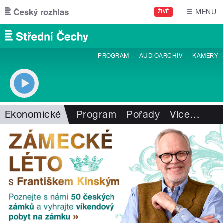
Přejít k hlavnímu obsahu
MENU
ŽIVĚ
PROGRAM
AUDIOARCHIV
KAMERY
Ekonomické
Program
Pořady
Více
…