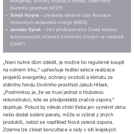
energetiky, ochrany ovzduší a klimatu, Státní fond
životního prostředí (SFŽP)
Tomáš Horyna
– předseda výkonné rady Asociace
nezávislých dodavatelů energií (ANDE)
Jaroslav Synek
– člen představenstva České komory
autorizovaných inženýrů a techniků činných ve výstavbě
(ČKAIT)
„Není nutné dům zdědit, je možné ho regulérně koupit
na volném trhu,“ upřesňuje ředitel sekce realizace
projektů energetiky, ochrany ovzduší a klimatu ze
státního fondu životního prostředí Jakub Hrbek.
„Podmínkou je, že se musí jednat o hlubokou
rekonstrukci, kde se předpokládá značná úspora,“
doplňuje. Pokud by někdo chtěl třeba jen vyměnit okna
nebo dodat solární panely, může si vybrat z jiných
produktů, nabízí se například Nová zelená úspora.
Zdarma lze získat konzultace a rady v síti krajských