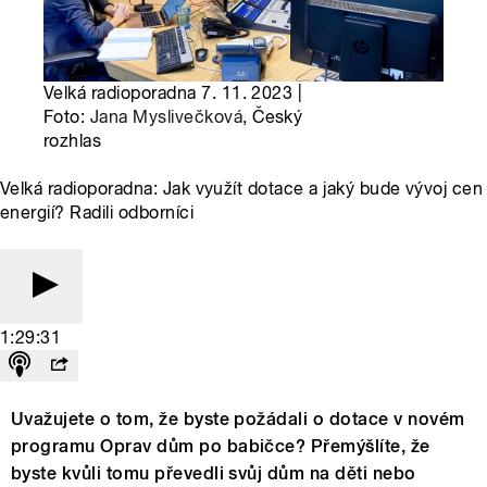
Velká radioporadna 7. 11. 2023 |
Foto:
Jana Myslivečková
, Český
rozhlas
Velká radioporadna: Jak využít dotace a jaký bude vývoj cen
energií? Radili odborníci
1:29:31
Uvažujete o tom, že byste požádali o dotace v novém
programu Oprav dům po babičce? Přemýšlíte, že
byste kvůli tomu převedli svůj dům na děti nebo