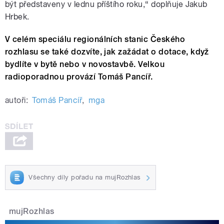
být představeny v lednu příštího roku,“ doplňuje Jakub
Hrbek.
V celém speciálu regionálních stanic Českého
rozhlasu se také dozvíte, jak zažádat o dotace, když
bydlíte v bytě nebo v novostavbě. Velkou
radioporadnou provází Tomáš Pancíř.
autoři:
Tomáš Pancíř
,
mga
Všechny díly pořadu na mujRozhlas
mujRozhlas