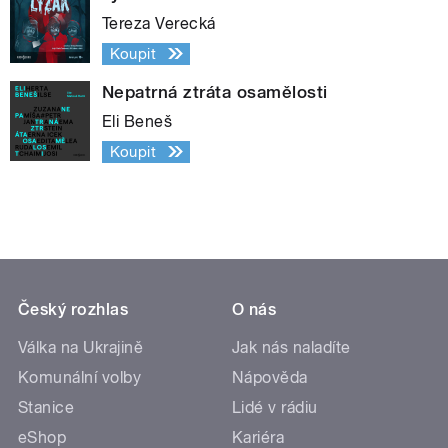
Tereza Verecká
Koupit
Nepatrná ztráta osamělosti
Eli Beneš
Koupit
Český rozhlas
O nás
Válka na Ukrajině
Jak nás naladíte
Komunální volby
Nápověda
Stanice
Lidé v rádiu
eShop
Kariéra