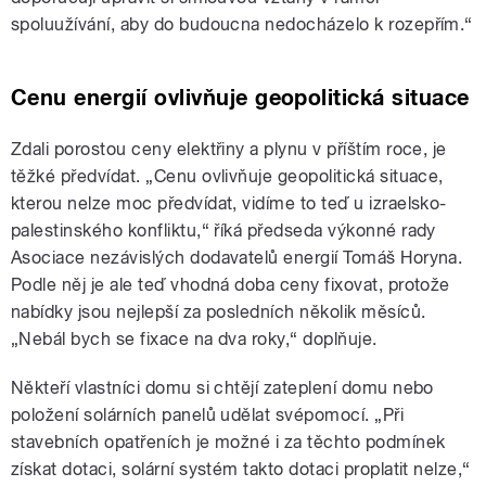
spoluužívání, aby do budoucna nedocházelo k rozepřím.“
Cenu energií ovlivňuje geopolitická situace
Zdali porostou ceny elektřiny a plynu v příštím roce, je
těžké předvídat. „Cenu ovlivňuje geopolitická situace,
kterou nelze moc předvídat, vidíme to teď u izraelsko-
palestinského konfliktu,“ říká předseda výkonné rady
Asociace nezávislých dodavatelů energií Tomáš Horyna.
Podle něj je ale teď vhodná doba ceny fixovat, protože
nabídky jsou nejlepší za posledních několik měsíců.
„Nebál bych se fixace na dva roky,“ doplňuje.
Někteří vlastníci domu si chtějí zateplení domu nebo
položení solárních panelů udělat svépomocí. „Při
stavebních opatřeních je možné i za těchto podmínek
získat dotaci, solární systém takto dotaci proplatit nelze,“