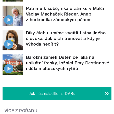
Patříme k sobě, říká o zámku v Malči
Václav Macháček Rieger. Aneb
z hudebníka zámeckým pánem
Díky čichu umíme vycítit i stav jiného
člověka. Jak čich trénovat a kdy je
výhoda necítit?
Barokní zámek Dětenice láká na
unikátní fresky, ložnici Emy Destinnové
i děla maltézských rytířů
Jak nás naladíte na DABu
VÍCE Z POŘADU