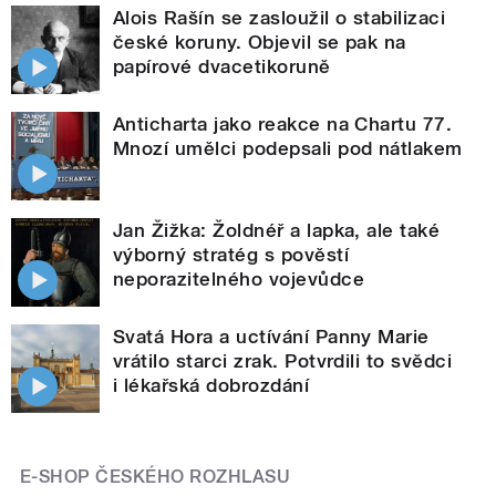
Alois Rašín se zasloužil o stabilizaci
české koruny. Objevil se pak na
papírové dvacetikoruně
Anticharta jako reakce na Chartu 77.
Mnozí umělci podepsali pod nátlakem
Jan Žižka: Žoldnéř a lapka, ale také
výborný stratég s pověstí
neporazitelného vojevůdce
Svatá Hora a uctívání Panny Marie
vrátilo starci zrak. Potvrdili to svědci
i lékařská dobrozdání
E-SHOP ČESKÉHO ROZHLASU