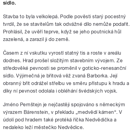
sídlo.
Stavba to byla velkolepá. Podle pověsti starý pocestný
tvrdil, že se stavitelům tak odvážné dílo nemůže podařit.
Prohlásil, že uvěří teprve, když se jeho poutnická hůl
zazelená, a zarazil ji do země.
Časem z ní vskutku vyrostl statný tis a roste v areálu
dodnes. Hrad prošel složitým stavebním vývojem. Ze
středověké pevnosti se proměnil v goticko-renesanční
sídlo. Výjimečná je břitová věž zvaná Barborka. Její
obranný břit odrážel střelbu ve směru přístupu k hradu a
díky ní pevnost odolala i obléhání švédských vojsk.
Jméno Pernštejn je nejčastěji spojováno s německým
výrazem Bärenstein, v překladu „medvědí kámen“. V
údolí pod hradem také protéká říčka Nedvědička a
nedaleko leží městečko Nedvědice.