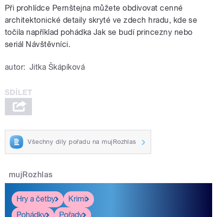
Při prohlídce Pernštejna můžete obdivovat cenné
architektonické detaily skryté ve zdech hradu, kde se
točila například pohádka Jak se budí princezny nebo
seriál Návštěvníci.
autor:
Jitka Škápíková
Všechny díly pořadu na mujRozhlas
mujRozhlas
Hry a četby
Krimi
Pohádky
Pořady