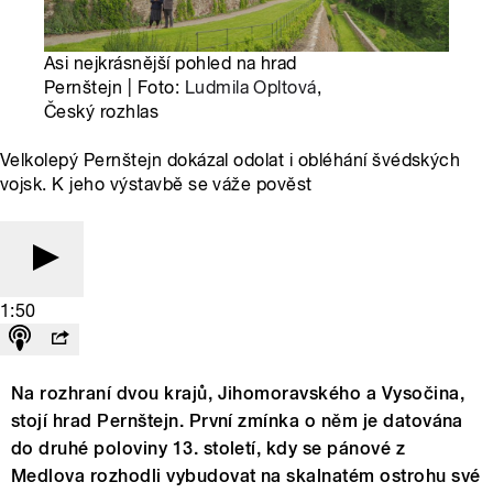
Asi nejkrásnější pohled na hrad
Pernštejn | Foto:
Ludmila Opltová
,
Český rozhlas
Velkolepý Pernštejn dokázal odolat i obléhání švédských
vojsk. K jeho výstavbě se váže pověst
1:50
Na rozhraní dvou krajů, Jihomoravského a Vysočina,
stojí hrad Pernštejn. První zmínka o něm je datována
do druhé poloviny 13. století, kdy se pánové z
Medlova rozhodli vybudovat na skalnatém ostrohu své