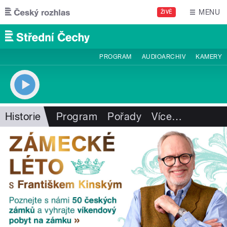
Přejít k hlavnímu obsahu
MENU
ŽIVĚ
PROGRAM
AUDIOARCHIV
KAMERY
Historie
Program
Pořady
Více
…