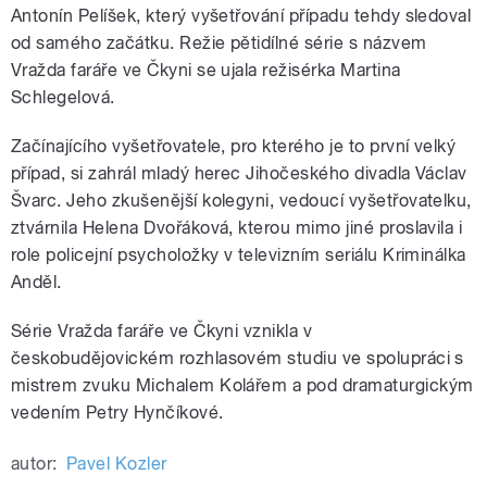
Antonín Pelíšek, který vyšetřování případu tehdy sledoval
od samého začátku. Režie pětidílné série s názvem
Vražda faráře ve Čkyni se ujala režisérka Martina
Schlegelová.
Začínajícího vyšetřovatele, pro kterého je to první velký
případ, si zahrál mladý herec Jihočeského divadla Václav
Švarc. Jeho zkušenější kolegyni, vedoucí vyšetřovatelku,
ztvárnila Helena Dvořáková, kterou mimo jiné proslavila i
role policejní psycholožky v televizním seriálu Kriminálka
Anděl.
Série Vražda faráře ve Čkyni vznikla v
českobudějovickém rozhlasovém studiu ve spolupráci s
mistrem zvuku Michalem Kolářem a pod dramaturgickým
vedením Petry Hynčíkové.
autor:
Pavel Kozler