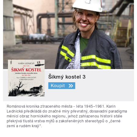
Šikmý kostel 3
Koupit
Románová kronika ztraceného města - léta 1945–1961. Karin
Lednická předkládá do značné míry převratný, dosavadní paradigma
měnící obraz hornického regionu, jehož zahlazenou historii stále
překrývá tlustá vrstva mýtů a zakořeněných stereotypů o „černé
zemi a rudém kraji“.