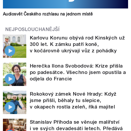
Audiosvět Českého rozhlasu na jednom místě
NEJPOSLOUCHANĚJŠÍ
Karlovu Korunu obývá rod Kinských už
300 let. K zámku patří koně,
v kočárovně ukrývají vůz z pohádky
Herečka Ilona Svobodová: Krize přišla
po padesátce. Všechno jsem opustila a
odjela do Francie
Rokokový zámek Nové Hrady: Když
jsme přišli, běhaly tu slepice,
v okapech rostla zeleň, říká majitel
Stanislav Příhoda se věnuje malířství
i ve svých devadesáti letech. Předává