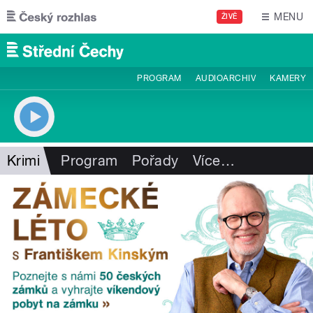
Přejít k hlavnímu obsahu
MENU
ŽIVĚ
PROGRAM
AUDIOARCHIV
KAMERY
Krimi
Program
Pořady
Více
…