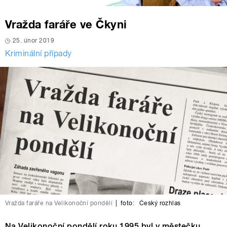
Vražda faráře ve Čkyni
25. únor 2019
Kriminální případy
Vražda faráře na Velikonoční pondělí
|
foto:
Český rozhlas
Na Velikonoční pondělí roku 1995 byl v městečku