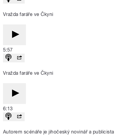
Vražda faráře ve Čkyni
5:57
Vražda faráře ve Čkyni
6:13
Autorem scénáře je jihočeský novinář a publicista