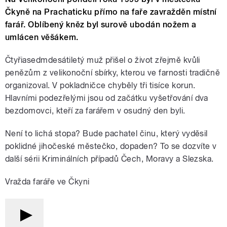
Čkyně na Prachaticku přímo na faře zavražděn místní
farář. Oblíbený kněz byl surově ubodán nožem a
umlácen věšákem.
Čtyřiasedmdesátiletý muž přišel o život zřejmě kvůli
penězům z velikonoční sbírky, kterou ve farnosti tradičně
organizoval. V pokladničce chyběly tři tisíce korun.
Hlavními podezřelými jsou od začátku vyšetřování dva
bezdomovci, kteří za farářem v osudný den byli.
Není to lichá stopa? Bude pachatel činu, který vyděsil
poklidné jihočeské městečko, dopaden? To se dozvíte v
další sérii Kriminálních případů Čech, Moravy a Slezska.
Vražda faráře ve Čkyni