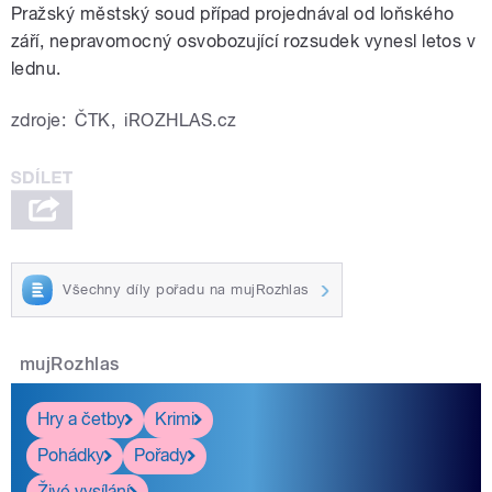
Pražský městský soud případ projednával od loňského
září, nepravomocný osvobozující rozsudek vynesl letos v
lednu.
zdroje:
ČTK
,
iROZHLAS.cz
Všechny díly pořadu na mujRozhlas
mujRozhlas
Hry a četby
Krimi
Pohádky
Pořady
Živé vysílání