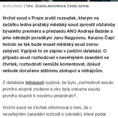
Andrej Babiš
|
foto:
Zuzana Jarolímková
,
Český rozhlas
Vrchní soud v Praze zrušil rozsudek, kterým na
začátku ledna pražský městský soud zprostil obžaloby
bývalého premiéra a předsedu ANO Andreje Babiše a
jeho někdejší poradkyni Janu Nagyovou. Kauzou Čapí
hnízdo se tak bude muset městský soud znovu
zabývat. Vyplývá to ze zápisu v justiční databázi. O
případu soud rozhodoval v neveřejném zasedání ve
čtvrtek, rozhodnutí nemůže komentovat, dokud
nebude doručeno státnímu zástupci a obhájcům.
Z databáze
Infosoud
vyplývá, že bylo „rozhodnutí soudu
prvního stupně zrušeno a věc byla vrácena soudu
prvního stupně k novému projednání“.
Vrchní soud ve čtvrtek informoval o tom, že v
neveřejném zasedání rozhodl o odvolání, které podal