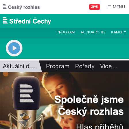
Přejít k hlavnímu obsahu
MENU
ŽIVĚ
PROGRAM
AUDIOARCHIV
KAMERY
Aktuální dění
Program
Pořady
Více
…