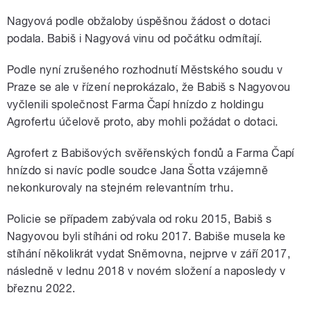
Nagyová podle obžaloby úspěšnou žádost o dotaci
podala. Babiš i Nagyová vinu od počátku odmítají.
Podle nyní zrušeného rozhodnutí Městského soudu v
Praze se ale v řízení neprokázalo, že Babiš s Nagyovou
vyčlenili společnost Farma Čapí hnízdo z holdingu
Agrofertu účelově proto, aby mohli požádat o dotaci.
Agrofert z Babišových svěřenských fondů a Farma Čapí
hnízdo si navíc podle soudce Jana Šotta vzájemně
nekonkurovaly na stejném relevantním trhu.
Policie se případem zabývala od roku 2015, Babiš s
Nagyovou byli stíháni od roku 2017. Babiše musela ke
stíhání několikrát vydat Sněmovna, nejprve v září 2017,
následně v lednu 2018 v novém složení a naposledy v
březnu 2022.