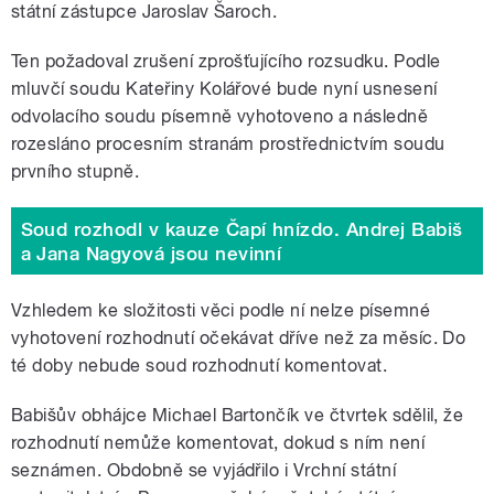
státní zástupce Jaroslav Šaroch.
Ten požadoval zrušení zprošťujícího rozsudku. Podle
mluvčí soudu Kateřiny Kolářové bude nyní usnesení
odvolacího soudu písemně vyhotoveno a následně
rozesláno procesním stranám prostřednictvím soudu
prvního stupně.
Soud rozhodl v kauze Čapí hnízdo. Andrej Babiš
a Jana Nagyová jsou nevinní
Vzhledem ke složitosti věci podle ní nelze písemné
vyhotovení rozhodnutí očekávat dříve než za měsíc. Do
té doby nebude soud rozhodnutí komentovat.
Babišův obhájce Michael Bartončík ve čtvrtek sdělil, že
rozhodnutí nemůže komentovat, dokud s ním není
seznámen. Obdobně se vyjádřilo i Vrchní státní