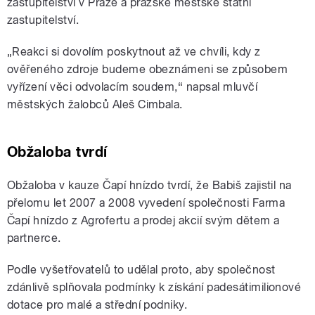
zastupitelství v Praze a pražské městské státní
zastupitelství.
„Reakci si dovolím poskytnout až ve chvíli, kdy z
ověřeného zdroje budeme obeznámeni se způsobem
vyřízení věci odvolacím soudem,“ napsal mluvčí
městských žalobců Aleš Cimbala.
Obžaloba tvrdí
Obžaloba v kauze Čapí hnízdo tvrdí, že Babiš zajistil na
přelomu let 2007 a 2008 vyvedení společnosti Farma
Čapí hnízdo z Agrofertu a prodej akcií svým dětem a
partnerce.
Podle vyšetřovatelů to udělal proto, aby společnost
zdánlivě splňovala podmínky k získání padesátimilionové
dotace pro malé a střední podniky.