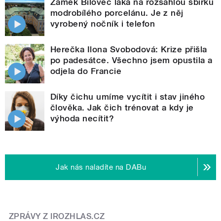
Zámek Bílovec láká na rozsáhlou sbírku
modrobílého porcelánu. Je z něj
vyrobený nočník i telefon
Herečka Ilona Svobodová: Krize přišla
po padesátce. Všechno jsem opustila a
odjela do Francie
Díky čichu umíme vycítit i stav jiného
člověka. Jak čich trénovat a kdy je
výhoda necítit?
Jak nás naladíte na DABu
ZPRÁVY Z IROZHLAS.CZ