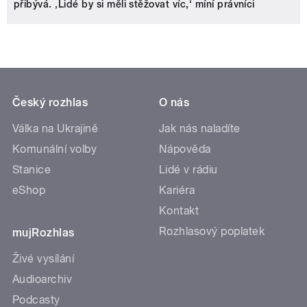
přibývá. ‚Lidé by si měli stěžovat víc,‘ míní právníci
Český rozhlas
O nás
Válka na Ukrajině
Jak nás naladíte
Komunální volby
Nápověda
Stanice
Lidé v rádiu
eShop
Kariéra
Kontakt
Rozhlasový poplatek
mujRozhlas
Živé vysílání
Audioarchiv
Podcasty