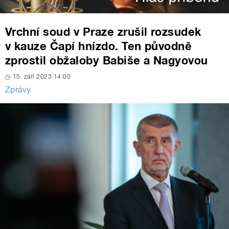
Vrchní soud v Praze zrušil rozsudek
v kauze Čapí hnízdo. Ten původně
zprostil obžaloby Babiše a Nagyovou
15. září 2023 14:00
Zprávy