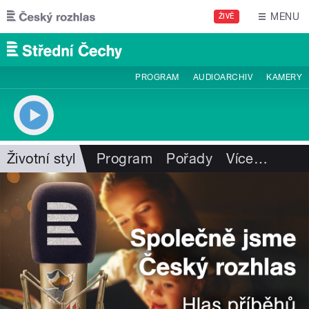
Přejít k hlavnímu obsahu
MENU
ŽIVĚ
PROGRAM
AUDIOARCHIV
KAMERY
Životní styl
Program
Pořady
Více
…