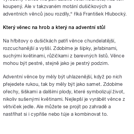
koupený. Ale v takzvaném motání dušičkových a
adventních věnců jsou rozdíly,“ říká František Hlubocký.
Který věnec na hrob a který na adventní stůl
Na hřbitovy o dušičkách patří věnce chundelatější,
rozcuchanější a vyšší. Zdobíme je šípky, jeřabinami,
suchými květinami, růžičkami z barevných listů. Věnce
mohou být pestré, stejně jako je pestrý podzim.
Adventní věnce by měly být uhlazenější, když po nich
přejedete rukou, tak by měly být jako samet. Zdobíme
ořechy, šiškami a dalšími plody, které symbolizují život,
nikoliv sušenými květinami. Nejlepší je vyrábět věnce z
větviček jedle. Ale můžete se projít po zahradě a
nastříhat si i cypřiše nebo túje a kombinovat to.