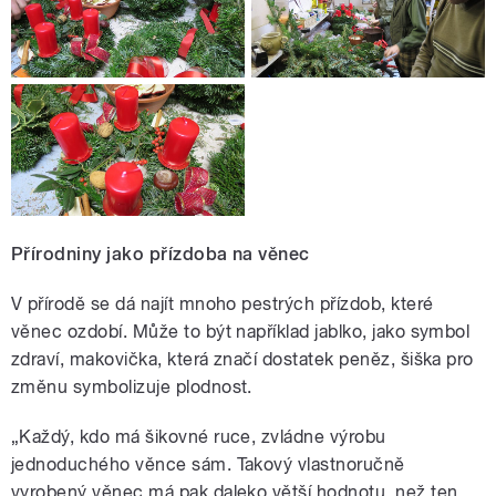
Přírodniny jako přízdoba na věnec
V přírodě se dá najít mnoho pestrých přízdob, které
věnec ozdobí. Může to být například jablko, jako symbol
zdraví, makovička, která značí dostatek peněz, šiška pro
změnu symbolizuje plodnost.
„Každý, kdo má šikovné ruce, zvládne výrobu
jednoduchého věnce sám. Takový vlastnoručně
vyrobený věnec má pak daleko větší hodnotu, než ten