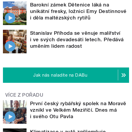
Barokní zámek Dětenice láká na
unikátní fresky, ložnici Emy Destinnové
i děla maltézských rytířů
Stanislav Příhoda se věnuje malířství
i ve svých devadesáti letech. Předává
uměním lidem radost
Jak nás naladíte na DABu
VÍCE Z POŘADU
První český rybářský spolek na Moravě
vznikl ve Velkém Meziříčí. Dnes má
i svého Otu Pavla
Klimatizace v autě zpříjemňuje