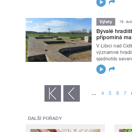
Výlety
18. du
Bývalé hradiš
připomíná ma
V Libici nad Cidl
významné hradiš
sjednotilo sever
STRÁNKY
…
4
5
6
7
« první
‹ předchozí
DALŠÍ POŘADY