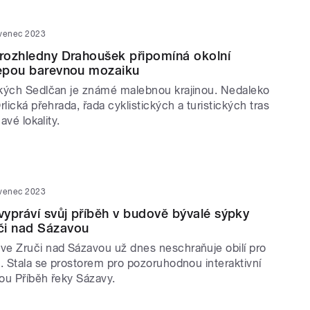
rvenec 2023
 rozhledny Drahoušek připomíná okolní
lepou barevnou mozaiku
kých Sedlčan je známé malebnou krajinou. Nedaleko
rlická přehrada, řada cyklistických a turistických tras
avé lokality.
rvenec 2023
ypráví svůj příběh v budově bývalé sýpky
či nad Sázavou
e Zruči nad Sázavou už dnes neschraňuje obilí pro
. Stala se prostorem pro pozoruhodnou interaktivní
ou Příběh řeky Sázavy.