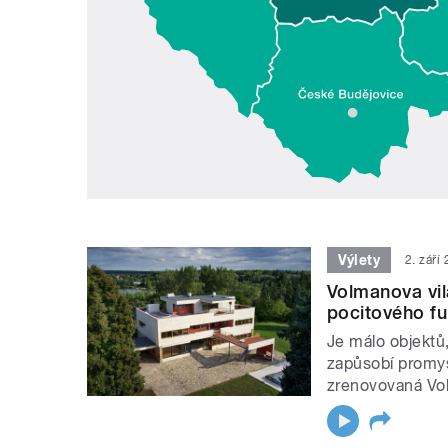
Výlety
2. září
Volmanova vil
pocitového f
Je málo objektů
zapůsobí promyš
zrenovovaná Vol