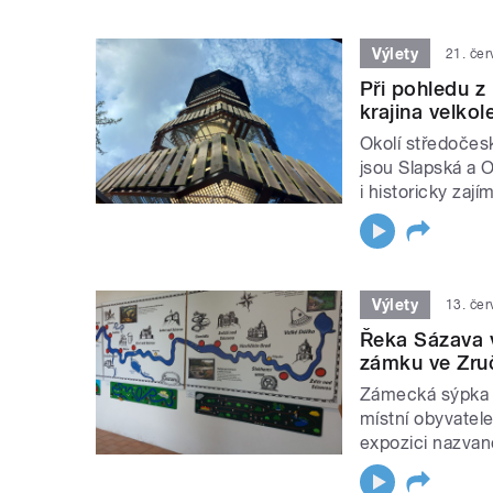
Výlety
21. če
Při pohledu z
krajina velko
Okolí středočes
jsou Slapská a O
i historicky zajím
Výlety
13. če
Řeka Sázava v
zámku ve Zru
Zámecká sýpka v
místní obyvatele
expozici nazvan