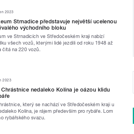
pen 2023
um Strnadice představuje největší ucelenou
ývalého východního bloku
 ve Strnadicích ve Středočeském kraji nabízí
ku všech vozů, kterými lidé jezdili od roku 1948 až
ka čítá na 220 vozů.
en 2023
Chrástnice nedaleko Kolína je oázou klidu
báře
rástnice, který se nachází ve Středočeském kraji u
daleko Kolína, je rájem především pro rybáře. Lom
ho rybářského svazu.