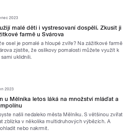
venec 2023
užijí malé děti i vystresovaní dospělí. Zkusit ji
žitkové farmě u Svárova
 že osel je pomalé a hloupé zvíře? Na zážitkové farmě
árova zjistíte, že oslíkovy pomalosti můžete využít k
sami uklidnili.
ven 2023
n u Mělníka letos láká na množství mláďat a
ampolínu
yste našli nedaleko města Mělníku. S většinou zvířat
t zblízka v několika multidruhových výbězích. A
pohladit nebo nakrmit.