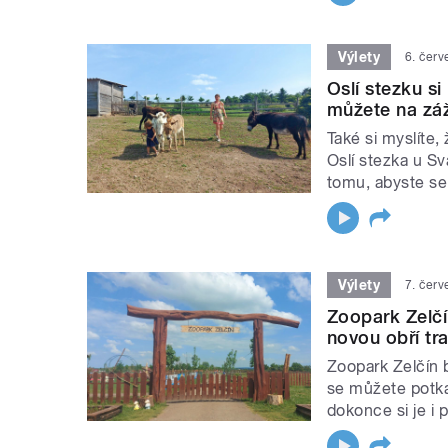
Výlety
6. čer
Oslí stezku si 
můžete na zá
Také si myslíte,
Oslí stezka u Sv
tomu, abyste se 
Výlety
7. čer
Zoopark Zelčí
novou obří tr
Zoopark Zelčín b
se můžete potka
dokonce si je i 