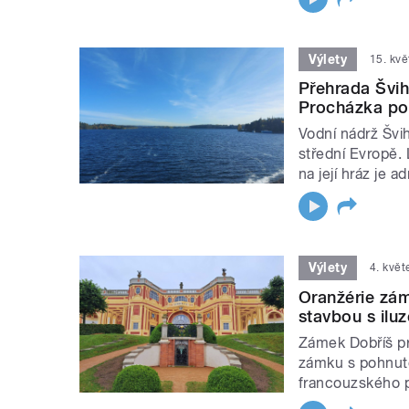
Výlety
15. kv
Přehrada Švih
Procházka po 
Vodní nádrž Švih
střední Evropě.
na její hráz je 
Výlety
4. kvě
Oranžérie zám
stavbou s ilu
Zámek Dobříš pr
zámku s pohnuto
francouzského pa