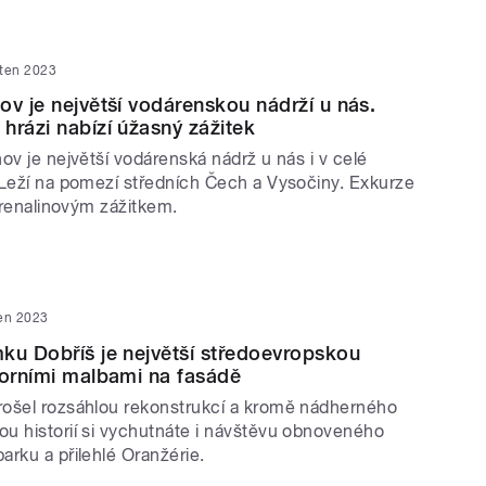
ěten 2023
ov je největší vodárenskou nádrží u nás.
hrázi nabízí úžasný zážitek
ov je největší vodárenská nádrž u nás i v celé
 Leží na pomezí středních Čech a Vysočiny. Exkurze
adrenalinovým zážitkem.
ten 2023
ku Dobříš je největší středoevropskou
zorními malbami na fasádě
ošel rozsáhlou rekonstrukcí a kromě nádherného
u historií si vychutnáte i návštěvu obnoveného
rku a přilehlé Oranžérie.