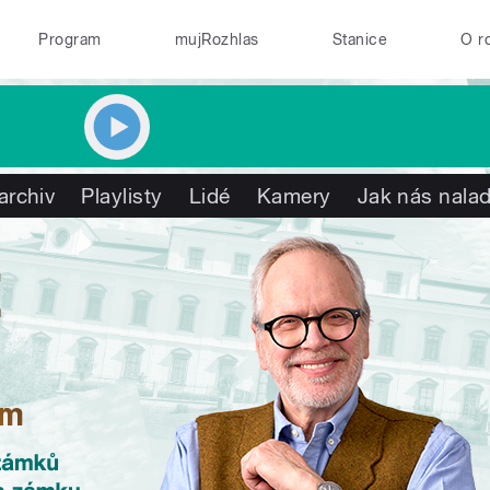
Program
mujRozhlas
Stanice
O r
archiv
Playlisty
Lidé
Kamery
Jak nás nalad