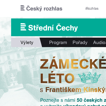
Přejít k hlavnímu obsahu
iRozhlas
Výlety
Program
Pořady
Audio