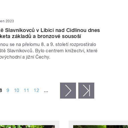
ben 2023
tě Slavníkovců v Libici nad Cidlinou dnes
keta základů a bronzové sousoší
inou se na přelomu 8. a 9. století rozprostíralo
tě Slavníkovců. Bylo centrem knížectví, které
ovýchodní a jižní Čechy.
8
9
10
11
12
…
následující ›
poslední »