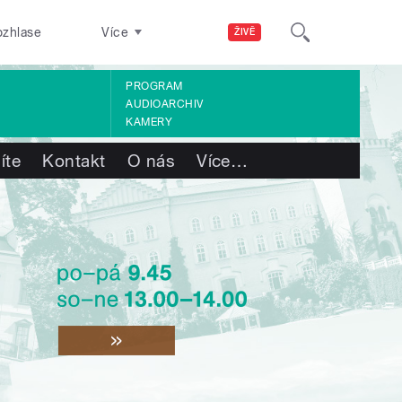
ozhlase
Více
ŽIVĚ
PROGRAM
AUDIOARCHIV
KAMERY
íte
Kontakt
O nás
Více
…