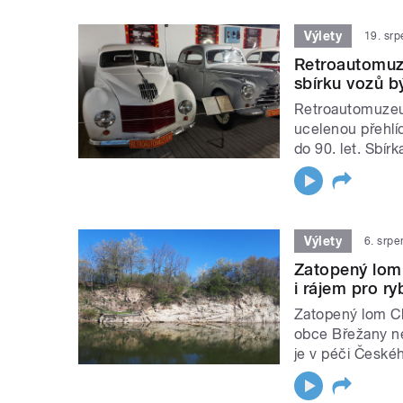
Výlety
19. sr
Retroautomuze
sbírku vozů b
Retroautomuzeum
ucelenou přehlíd
do 90. let. Sbír
Výlety
6. srp
Zatopený lom 
i rájem pro ry
Zatopený lom Ch
obce Břežany ne
je v péči České