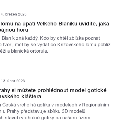
4. březen 2023
lomu na úpatí Velkého Blaníku uvidíte, jaká
 bájnou horu
 Blaník zná každý. Kdo by chtěl zblízka poznat
o tvoří, měl by se vydat do Křížovského lomu poblíž
ěžila blanická ortorula.
13. únor 2023
rahy si můžete prohlédnout model gotické
avského kláštera
 Česká vrcholná gotika v modelech v Regionálním
 u Prahy představuje sbírku 3D modelů
h staveb vrcholné gotiky na našem území.