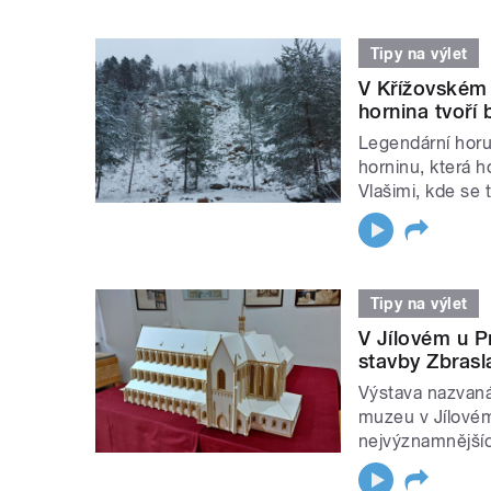
Tipy na výlet
V Křížovském 
hornina tvoří
Legendární horu
horninu, která h
Vlašimi, kde se t
Tipy na výlet
V Jílovém u P
stavby Zbrasl
Výstava nazvaná
muzeu v Jílovém
nejvýznamnějšíc