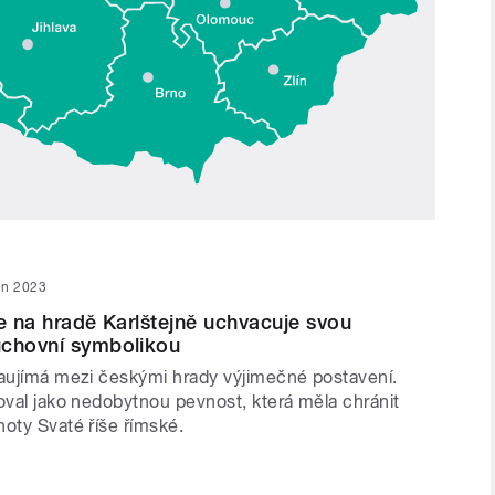
en 2023
že na hradě Karlštejně uchvacuje svou
uchovní symbolikou
zaujímá mezi českými hrady výjimečné postavení.
oval jako nedobytnou pevnost, která měla chránit
oty Svaté říše římské.