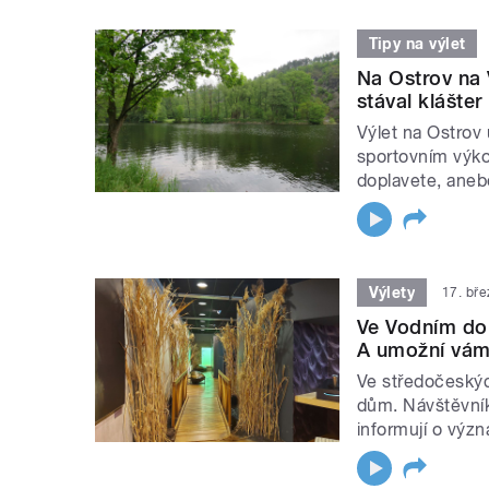
Tipy na výlet
Na Ostrov na 
stával klášter
Výlet na Ostrov
sportovním výko
doplavete, anebo
Výlety
17. bř
Ve Vodním dom
A umožní vám 
Ve středočeskýc
dům. Návštěvník
informují o výz