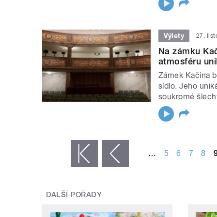
Výlety
27. lis
Na zámku Kač
atmosféru un
Zámek Kačina by
sídlo. Jeho unik
soukromé šlecht
STRÁNKY
…
5
6
7
8
« první
‹ předchozí
DALŠÍ POŘADY