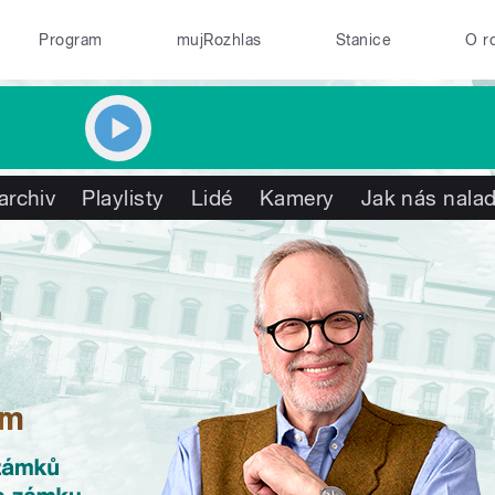
Program
mujRozhlas
Stanice
O r
archiv
Playlisty
Lidé
Kamery
Jak nás nalad