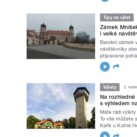
Tipy na výlet
Zámek Mníšek 
i velké návště
Barokní zámek v
návštěvníky otev
připravené pohá
Výlety
2. led
Na rozhledně 
s výhledem n
Máte rádi výlety
To vše můžete s
Kaňk u Kutné Ho