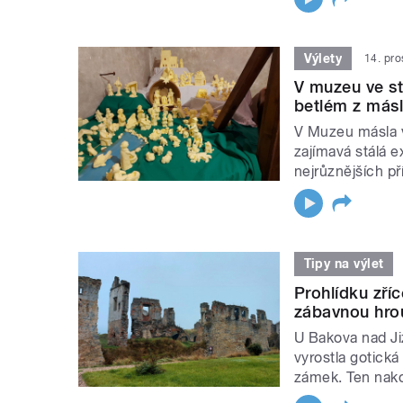
Výlety
14. pr
V muzeu ve st
betlém z másl
V Muzeu másla v
zajímavá stálá e
nejrůznějších př
Tipy na výlet
Prohlídku zří
zábavnou hro
U Bakova nad Jiz
vyrostla gotická
zámek. Ten nako