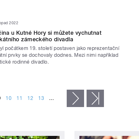
topad 2022
ina u Kutné Hory si můžete vychutnat
ikátního zámeckého divadla
l počátkem 19. století postaven jako reprezentační
átní prvky se dochovaly dodnes. Mezi nimi například
ické rodinné divadlo.
9
10
11
12
13
…
následující ›
poslední »