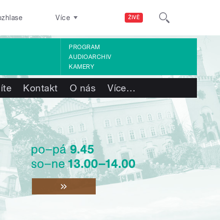
ozhlase
Více
ŽIVĚ
PROGRAM
AUDIOARCHIV
KAMERY
íte
Kontakt
O nás
Více
…