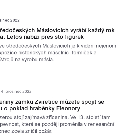
osinec 2022
ředočeských Máslovicích vyrábí každý rok
a. Letos nabízí přes sto figurek
e středočeských Máslovicích je k vidění nejenom
xpozice historických máselnic, formiček a
ístrojů na výrobu másla.
4. prosinec 2022
ceniny zámku Zvířetice můžete spojit se
u o poklad hraběnky Eleonory
erou stojí zajímavá zřícenina. Ve 13. století tam
 pevnost, která se později proměnila v renesanční
nec zcela zničil požár.