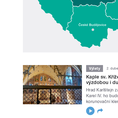
Výlety
2. dub
Kaple sv. Kří
výzdobou i d
Hrad Karlštejn 
Karel IV. ho bud
korunovační klen