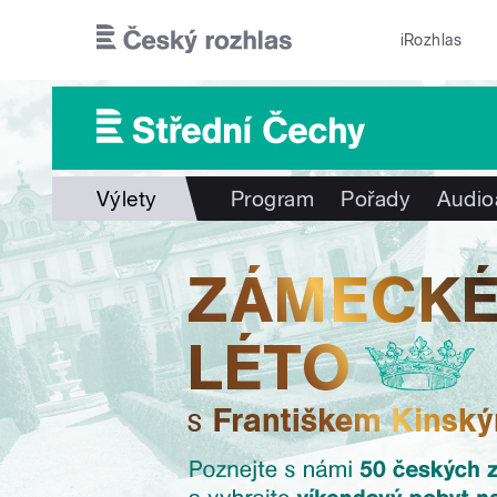
Přejít k hlavnímu obsahu
iRozhlas
Výlety
Program
Pořady
Audio