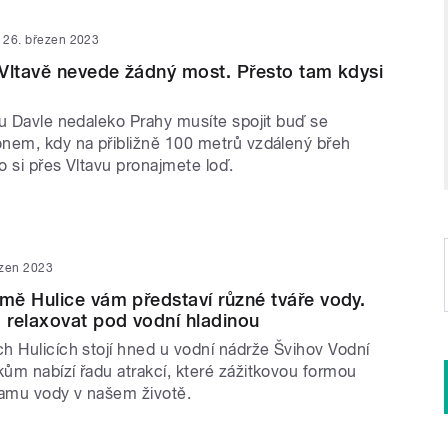
26. březen 2023
Vltavě nevede žádný most. Přesto tam kdysi
 u Davle nedaleko Prahy musíte spojit buď se
nem, kdy na přibližně 100 metrů vzdálený břeh
 si přes Vltavu pronajmete loď.
ezen 2023
ě Hulice vám představí různé tváře vody.
relaxovat pod vodní hladinou
h Hulicích stojí hned u vodní nádrže Švihov Vodní
ům nabízí řadu atrakcí, které zážitkovou formou
namu vody v našem životě.