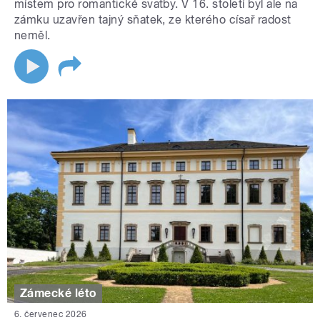
místem pro romantické svatby. V 16. století byl ale na
zámku uzavřen tajný sňatek, ze kterého císař radost
neměl.
Zámecké léto
6. červenec 2026