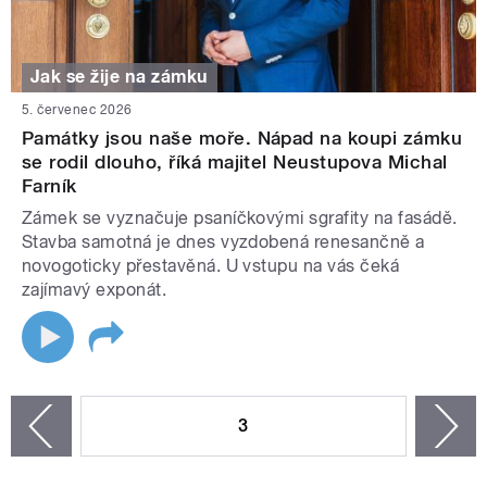
Jak se žije na zámku
5. červenec 2026
Památky jsou naše moře. Nápad na koupi zámku
se rodil dlouho, říká majitel Neustupova Michal
Farník
Zámek se vyznačuje psaníčkovými sgrafity na fasádě.
Stavba samotná je dnes vyzdobená renesančně a
novogoticky přestavěná. U vstupu na vás čeká
zajímavý exponát.
STRÁNKY
3
n
zí