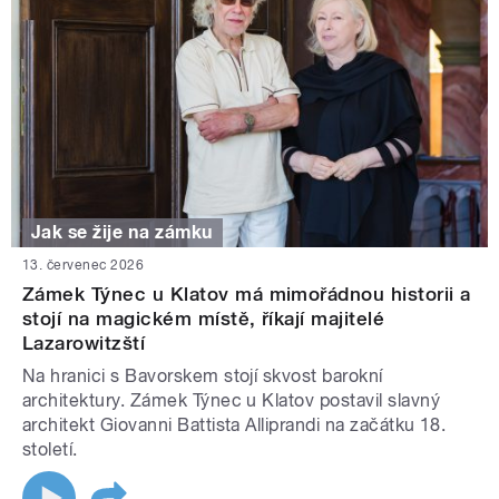
Jak se žije na zámku
13. červenec 2026
Zámek Týnec u Klatov má mimořádnou historii a
stojí na magickém místě, říkají majitelé
Lazarowitzští
Na hranici s Bavorskem stojí skvost barokní
architektury. Zámek Týnec u Klatov postavil slavný
architekt Giovanni Battista Alliprandi na začátku 18.
století.