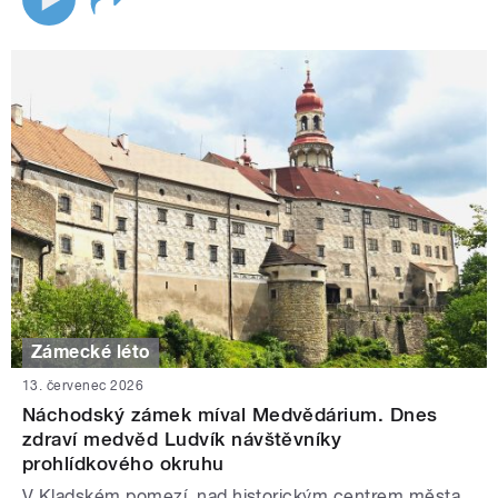
Zámecké léto
13. červenec 2026
Náchodský zámek míval Medvědárium. Dnes
zdraví medvěd Ludvík návštěvníky
prohlídkového okruhu
V Kladském pomezí, nad historickým centrem města