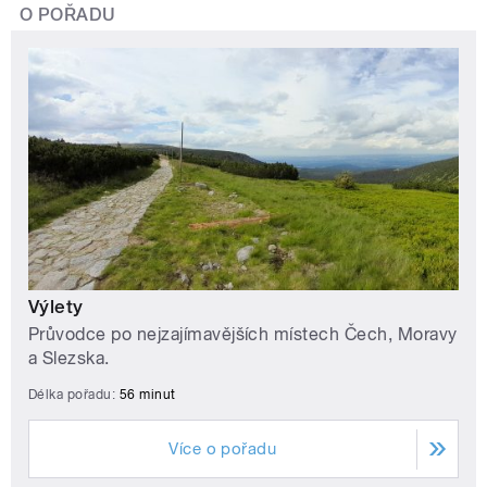
O POŘADU
Výlety
Průvodce po nejzajímavějších místech Čech, Moravy
a Slezska.
Délka pořadu:
56 minut
Více o pořadu