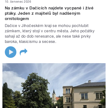
10. červenec 2026
Na zámku v Dačicích najdete vycpané i živé
ptáky. Jeden z majitelů byl nadšeným
ornitologem
Dačice v Jihočeském kraji se mohou pochlubit
zámkem, který stojí v centru města. Jeho počátky
sahají až do dob renesance, ale nese také prvky
baroka, klasicismu a secese.