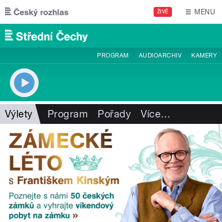
Přejít k hlavnímu obsahu
MENU
ŽIVĚ
PROGRAM
AUDIOARCHIV
KAMERY
Výlety
Program
Pořady
Více
…