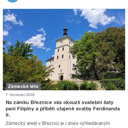
Zámecké léto
7. červenec 2026
Na zámku Březnice vás okouzlí svatební šaty
paní Filipíny a příběh utajené svatby Ferdinanda
II.
Zámecký areál v Březnici je i dnes vyhledávaným